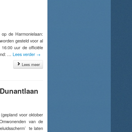
 op de Harmonielaan:
worden gesteld voor al
 16:00 uur de officiële
pend: …
Lees verder
→
Lees meer
 Dunantlaan
gepland voor oktober
e. Omwonenden van de
eluidsscherm’ te laten