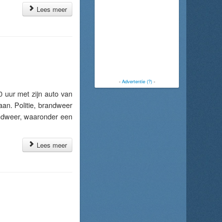
Lees meer
-
Advertentie (?)
-
uur met zijn auto van
an. Politie, brandweer
ndweer, waaronder een
Lees meer