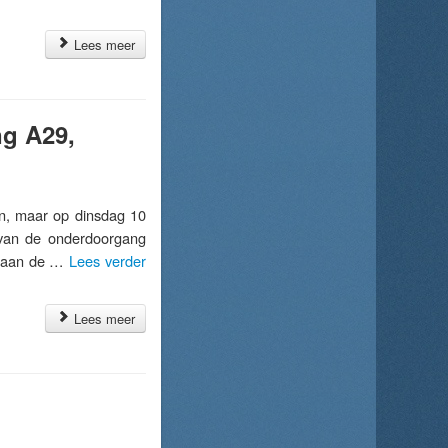
Lees meer
ng A29,
n, maar op dinsdag 10
g van de onderdoorgang
is aan de …
Lees verder
Lees meer