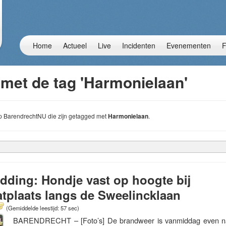
Home
Actueel
Live
Incidenten
Evenementen
F
 met de tag 'Harmonielaan'
 op BarendrechtNU die zijn getagged met
Harmonielaan
.
dding: Hondje vast op hoogte bij
tplaats langs de Sweelincklaan
(Gemiddelde leestijd: 57 sec)
BARENDRECHT – [Foto’s] De brandweer is vanmiddag even na