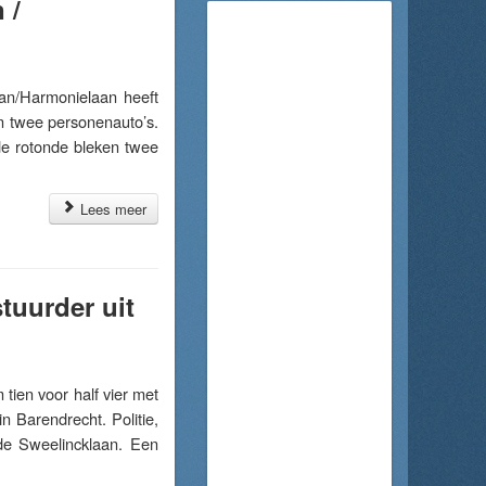
 /
n/Harmonielaan heeft
n twee personenauto’s.
de rotonde bleken twee
Lees meer
tuurder uit
en voor half vier met
 Barendrecht. Politie,
de Sweelincklaan. Een