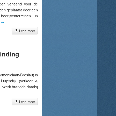
en verleend voor de
den geplaatst door een
edrijventerreinen in
r
→
Lees meer
inding
monielaan/Breslau) is
uijendijk (verkeer &
urwerk brandde daarbij
Lees meer