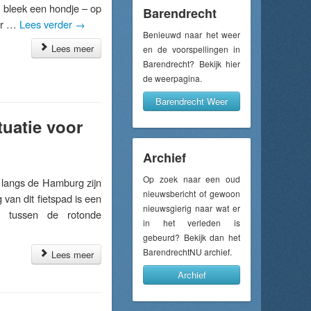
 bleek een hondje – op
Barendrecht
aar …
Lees verder
→
Benieuwd naar het weer
Lees meer
en de voorspellingen in
Barendrecht? Bekijk hier
de weerpagina.
Barendrecht Weer
tuatie voor
Archief
Op zoek naar een oud
angs de Hamburg zijn
nieuwsbericht of gewoon
an dit fietspad is een
nieuwsgierig naar wat er
rg tussen de rotonde
in het verleden is
gebeurd? Bekijk dan het
BarendrechtNU archief.
Lees meer
Archief