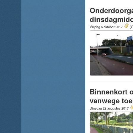
Onderdoorgan
dinsdagmid
Vrijdag 6 oktober 2017
(G
Binnenkort 
vanwege toe
Dinsdag 22 augustus 2017