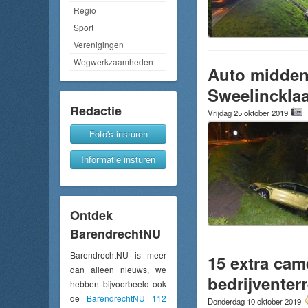
Regio
Sport
Verenigingen
Wegwerkzaamheden
Auto midden 
Sweelinckla
Redactie
Vrijdag 25 oktober 2019
Foto's insturen
Informatie insturen
Ontdek
BarendrechtNU
BarendrechtNU is meer
15 extra cam
dan alleen nieuws, we
bedrijventer
hebben bijvoorbeeld ook
de
BarendrechtNU 112
Donderdag 10 oktober 2019