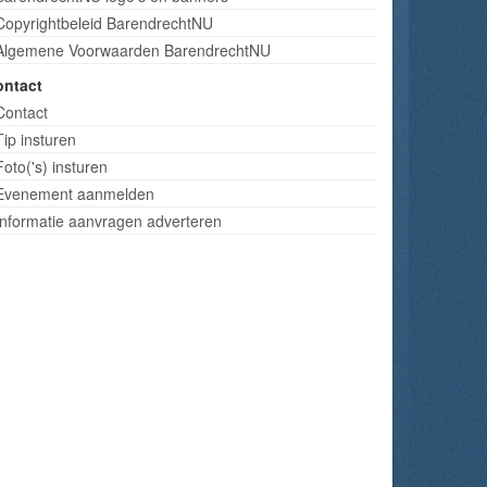
Copyrightbeleid BarendrechtNU
Algemene Voorwaarden BarendrechtNU
ontact
Contact
Tip insturen
Foto('s) insturen
Evenement aanmelden
Informatie aanvragen adverteren