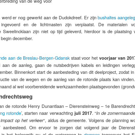
erbreding van de weg voor
 werd er nog gewerkt aan de Dudokdreef. Er zijn
bushaltes aangele
 ingevoerd en de lichtmasten zijn verplaatst. De materialen v
 Sweelincklaan zijn niet op tijd geleverd, hierdoor is de plaatsing 
r begin december.
onde aan de Breslau-Bergen-Gdansk
staat voor het
voorjaar van 201
 aan de aanleg, gaan de nutsbedrijven kabels en leidingen verlegg
ember. Binnenkort start de aanbesteding van dit deelproject, zodat i
uctie van de wegen en de aanleg van de rotonde plaats kan vinden
 maand al wel voorbereidende werkzaamheden plaatsgevonden (grondv
endrechtsweg
 de rotonde Henry Dunantlaan – Dierensteinweg – 1e Barendrech
ling rotonde
’, starten naar verwachting
. “
juli 2017
In de zomermaande
“, aldus de gemeente. Volgens de planning wo
 impact op het verkeer
aanbesteed. Om ervoor te zorgen dat volgend jaar de Dierens
7
is het belangrijk nu al de watergang te
dempen
tegenover het E