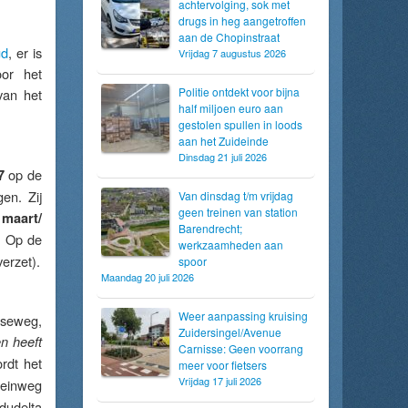
achtervolging, sok met
drugs in heg aangetroffen
aan de Chopinstraat
gd
, er is
Vrijdag 7 augustus 2026
oor het
Politie ontdekt voor bijna
van het
half miljoen euro aan
gestolen spullen in loods
aan het Zuideinde
Dinsdag 21 juli 2026
op de
7
en. Zij
Van dinsdag t/m vrijdag
geen treinen van station
n
maart/
Barendrecht;
. Op de
werkzaamheden aan
erzet).
spoor
Maandag 20 juli 2026
Weer aanpassing kruising
tseweg,
Zuidersingel/Avenue
n heeft
Carnisse: Geen voorrang
rdt het
meer voor fietsers
Vrijdag 17 juli 2026
teinweg
dudelta