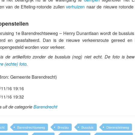
en van de Efteling-rotonde zullen
verhuizen
naar de nieuwe rotonde
penstellen
kruising 1e Barendrechtseweg – Henry Dunantlaan wordt de bussluis
erd en geasfalteerd. Dan is de nieuwe verkeersroute gereed en
 opengesteld worden voor verkeer.
is de artikelfoto zonder de bussluis (nog) niet echt. De foto is bew
e (echte) foto
.
Bron: Gemeente Barendrecht)
/11/16 19:16
/11/16 19:32
ls uit de categorie
Barendrecht
cht
Barendrechtseweg
Breslau
Bussluis
Dierensteinweg