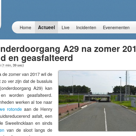
Actueel
Home
Live
Incidenten
Evenementen
onderdoorgang A29 na zomer 20
d en geasfalteerd
6
(
1 min, 39 sec
)
e zomer van 2017 wil de
o ver zijn dat de bussluis
 (onderdoorgang A29) kan
en worden geasfalteerd.
heden werken al toe naar
we rotonde
aan de Henry
uidsreducerend asfalt, een
e Sweelincklaan en sinds
en
van de sloot langs de