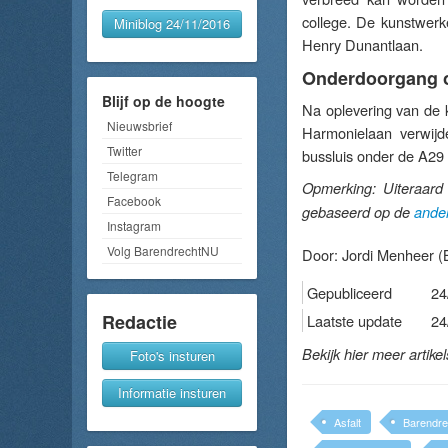
college. De kunstwerk
Miniblog 24/11/2016
Henry Dunantlaan.
Onderdoorgang o
Blijf op de hoogte
Na oplevering van de 
Nieuwsbrief
Harmonielaan verwijd
Twitter
bussluis onder de A29
Telegram
Opmerking: Uiteraard 
Facebook
gebaseerd op de
ander
Instagram
Volg BarendrechtNU
Door:
Jordi Menheer
(
Gepubliceerd
24
Redactie
Laatste update
24
Bekijk hier meer artike
Foto's insturen
Informatie insturen
Asfalt
Barendre