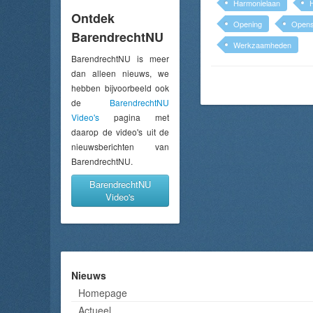
Harmonielaan
Ontdek
Opening
Openst
BarendrechtNU
Werkzaamheden
BarendrechtNU is meer
dan alleen nieuws, we
hebben bijvoorbeeld ook
de
BarendrechtNU
Video's
pagina met
daarop de video's uit de
nieuwsberichten van
BarendrechtNU.
BarendrechtNU
Video's
Nieuws
Homepage
Actueel