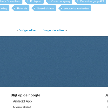
Henry Dunantlaan
Kruispunt
Onderdoorgang
Onderdoorgang A29
elling
Rotonde
Sweelincklaan
Wegwerkzaamheden
«
Vorige artikel
|
Volgende artikel
»
Blijf op de hoogte
B
Android App
Nieuwsbrief