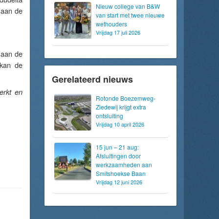
Nieuw college van B&W
 aan de
van start met twee nieuwe
wethouders
Vrijdag 17 juli 2026
 aan de
 kan de
Gerelateerd nieuws
erkt en
Rotonde Boezemweg-
Ziedewij krijgt extra
ontsluiting
Vrijdag 10 april 2026
15 jun – 21 aug:
Afsluitingen door
werkzaamheden aan
Smitshoekse Baan
Vrijdag 12 juni 2026