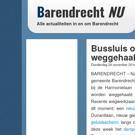
B
arendrecht
NU
Alle actualiteiten in en om Barendrecht
Bussluis 
weggehaal
Donderdag 24 november 201
BARENDRECHT – Na d
gemeente Barendrecht z
bij de Harmonielaan
worden weggehaald 
Recente wegwerkzaam
dit moment: een
nieu
Dunantlaan, nieuw gel
geluidsscherm
langs d
deze week het
demp