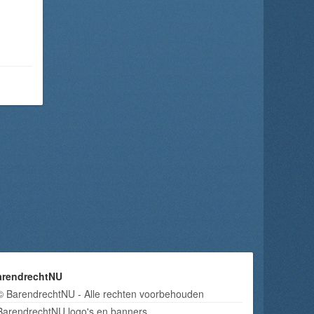
arendrechtNU
© BarendrechtNU - Alle rechten voorbehouden
BarendrechtNU logo's en banners