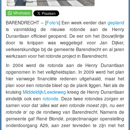
BARENDRECHT – [
Foto’s
] Een week eerder dan
gepland
is
vanmiddag
de nieuwe rotonde aan de Henry
Dunantlaan officieel geopend. De eer om het (bouw)lintje
door te knippen was weggelegd voor Jan Dijker,
verkeerskundige bij de gemeente Barendrecht en al jaren
werkzaam voor het rotonde project in Barendrecht.
In 2004 werd de rotonde aan de Henry Dunantlaan
opgenomen in het veiligheidsplan. In 2009 werd het plan
hier vanwege financiële redenen uitgehaald, maar het
plan voor een rotonde bleef op de plank liggen. Net als de
kruising
Middeldijk/Leedeweg
kreeg de Henry Dunantlaan
eindelijk ook een
rotonde
. Deze twee rotondes zorgen er
samen voor dat ‘
alles wat een rotonde moest zijn, nu een
rotonde is
‘ op de rondweg van Barendrecht. Namens de
gemeente gaf René Blondé, projectmanager openstelling
onderdoorgang A29, aan zeer tevreden te zijn met het