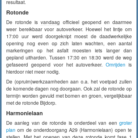
resultaat.
Rotonde
De rotonde is
vandaag
officieel geopend en daarmee
weer bereikbaar voor autoverkeer. Hoewel het lintje om
17:00 uur werd doorgeknipt moest de daadwerkelijke
opening nog even op zich laten wachten, een aantal
markeringen op het asfalt moesten iets langer dan
gepland uitharden. Tussen 17:30 en 18:30 werd de weg
gefaseerd geopend voor het autoverkeer.
Omrijden
is
hierdoor niet meer nodig.
De (opruim)werkzaamheden aan o.a. het voetpad zullen
de komende dagen nog doorgaan. Ook zal de rotonde op
termijn worden gevuld met bomen en groen, vergelijkbaar
met de rotonde Bijdorp.
Harmonielaan
De aanleg van de rotonde is onderdeel van een
groter
plan
om de onderdoorgang A29 (Harmonielaan) open te
stellen. Met het openen van deze rotonde komt fase 1