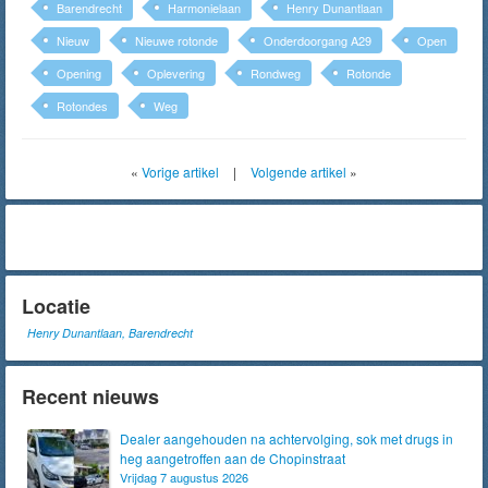
Barendrecht
Harmonielaan
Henry Dunantlaan
Nieuw
Nieuwe rotonde
Onderdoorgang A29
Open
Opening
Oplevering
Rondweg
Rotonde
Rotondes
Weg
«
Vorige artikel
|
Volgende artikel
»
Locatie
Henry Dunantlaan, Barendrecht
Recent nieuws
Dealer aangehouden na achtervolging, sok met drugs in
heg aangetroffen aan de Chopinstraat
Vrijdag 7 augustus 2026