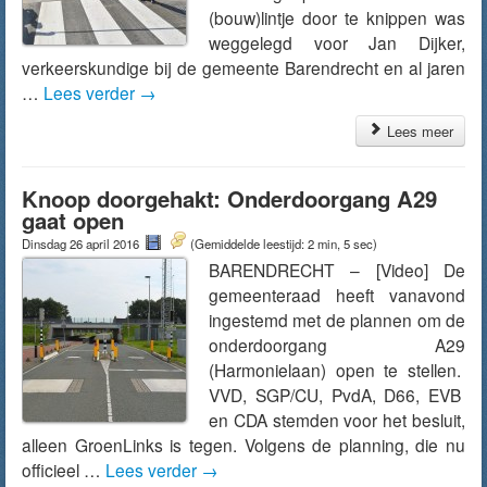
(bouw)lintje door te knippen was
weggelegd voor Jan Dijker,
verkeerskundige bij de gemeente Barendrecht en al jaren
…
Lees verder
→
Lees meer
Knoop doorgehakt: Onderdoorgang A29
gaat open
Dinsdag 26 april 2016
(Gemiddelde leestijd: 2 min, 5 sec)
BARENDRECHT – [Video] De
gemeenteraad heeft vanavond
ingestemd met de plannen om de
onderdoorgang A29
(Harmonielaan) open te stellen.
VVD, SGP/CU, PvdA, D66, EVB
en CDA stemden voor het besluit,
alleen GroenLinks is tegen. Volgens de planning, die nu
officieel …
Lees verder
→