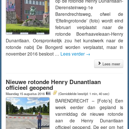
op de rotonde Henry Dunantlaan-
Dierensteinweg-1e
Barendrechtsweg, ofwel de
‘Eftelingrotonde’ (foto) wordt eind
februari verplaatst naar de
rotonde Boerhaaveleaan-Henry
Dunantlaan. Oorspronkelijk zou het kunstwerk naar de
rotonde nabij De Bongerd worden verplaatst, maar in
november 2016 besloot …
Lees verder
→
Lees meer
Nieuwe rotonde Henry Dunantlaan
officieel geopend
Maandag 15 augustus 2016
(Gemiddelde leestijd: 1 min, 40 sec)
BARENDRECHT – [Foto’s] Een
week eerder dan gepland is
vanmiddag de nieuwe rotonde
aan de Henry Dunantlaan
officieel geopend. De eer om het