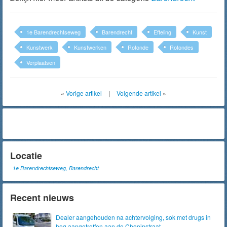
1e Barendrechtseweg
Barendrecht
Efteling
Kunst
Kunstwerk
Kunstwerken
Rotonde
Rotondes
Verplaatsen
«
Vorige artikel
|
Volgende artikel
»
Locatie
1e Barendrechtseweg, Barendrecht
Recent nieuws
Dealer aangehouden na achtervolging, sok met drugs in
heg aangetroffen aan de Chopinstraat