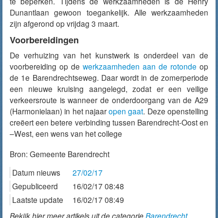
te beperken. Tijdens de werkzaamheden is de Henry
Dunantlaan gewoon toegankelijk. Alle werkzaamheden
zijn afgerond op vrijdag 3 maart.
Voorbereidingen
De verhuizing van het kunstwerk is onderdeel van de
voorbereiding op de
werkzaamheden aan de rotonde
op
de 1e Barendrechtseweg. Daar wordt in de zomerperiode
een nieuwe kruising aangelegd, zodat er een veilige
verkeersroute is wanneer de onderdoorgang van de A29
(Harmonielaan) in het najaar
open gaat
. Deze openstelling
creëert een betere verbinding tussen Barendrecht-Oost en
–West, een wens van het college
Bron:
Gemeente Barendrecht
Datum nieuws
27/02/17
Gepubliceerd
16/02/17 08:48
Laatste update
16/02/17 08:49
Bekijk hier meer artikels uit de categorie
Barendrecht