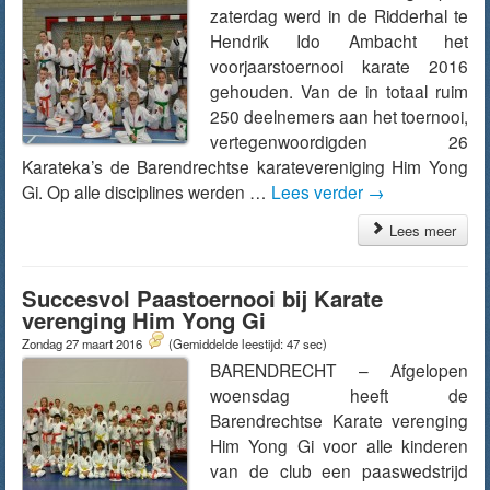
zaterdag werd in de Ridderhal te
Hendrik Ido Ambacht het
voorjaarstoernooi karate 2016
gehouden. Van de in totaal ruim
250 deelnemers aan het toernooi,
vertegenwoordigden 26
Karateka’s de Barendrechtse karatevereniging Him Yong
Gi. Op alle disciplines werden …
Lees verder
→
Lees meer
Succesvol Paastoernooi bij Karate
verenging Him Yong Gi
Zondag 27 maart 2016
(Gemiddelde leestijd: 47 sec)
BARENDRECHT – Afgelopen
woensdag heeft de
Barendrechtse Karate verenging
Him Yong Gi voor alle kinderen
van de club een paaswedstrijd