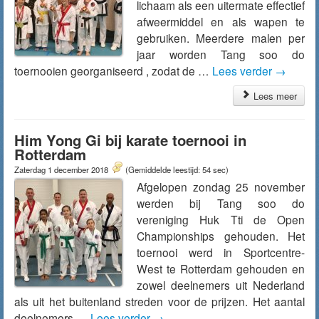
lichaam als een uitermate effectief
afweermiddel en als wapen te
gebruiken. Meerdere malen per
jaar worden Tang soo do
toernooien georganiseerd , zodat de …
Lees verder
→
Lees meer
Him Yong Gi bij karate toernooi in
Rotterdam
Zaterdag 1 december 2018
(Gemiddelde leestijd: 54 sec)
Afgelopen zondag 25 november
werden bij Tang soo do
vereniging Huk Tti de Open
Championships gehouden. Het
toernooi werd in Sportcentre-
West te Rotterdam gehouden en
zowel deelnemers uit Nederland
als uit het buitenland streden voor de prijzen. Het aantal
deelnemers …
Lees verder
→