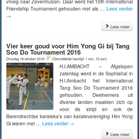
vroeg naar Zevenhuizen. Daar werd het 10th International
Friendship Tournament gehouden met als …
Lees verder
→
Lees meer
Vier keer goud voor Him Yong Gi bij Tang
Soo Do Tournament 2016
Dinsdag 18 oktober 2016
(Gemiddelde leestijd: 1 min, 15 sec)
H.I.AMBACHT – Afgelopen
zaterdag werd in de Sophiahal in
H.I.Ambacht het International
Tang Soo Do Tournament 2016
gehouden. Deelnemers uit
diverse landen maakten zich op
voor de strijd en ook de
Barendrechtse karateka’s van karatevereniging Him Yong
Gi waren met …
Lees verder
→
Lees meer