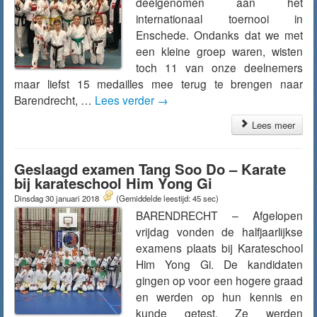
deelgenomen aan het
internationaal toernooi in
Enschede. Ondanks dat we met
een kleine groep waren, wisten
toch 11 van onze deelnemers
maar liefst 15 medailles mee terug te brengen naar
Barendrecht, …
Lees verder
→
Lees meer
Geslaagd examen Tang Soo Do – Karate
bij karateschool Him Yong Gi
Dinsdag 30 januari 2018
(Gemiddelde leestijd: 45 sec)
BARENDRECHT – Afgelopen
vrijdag vonden de halfjaarlijkse
examens plaats bij Karateschool
Him Yong Gi. De kandidaten
gingen op voor een hogere graad
en werden op hun kennis en
kunde getest. Ze werden