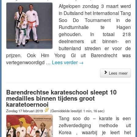
Afgelopen zondag 3 maart werd
in Duitsland het International Tang
Soo Do Tournament in de
Rundturnhalle te Hagen
gehouden. In totaal 218
deelnemers uit binnen- en
buitenland streden er voor de
prijzen. Ook Him Yong Gi uit Barendrecht was
vertegenwoordigd …
Lees verder
→
Lees meer
Barendrechtse karateschool sleept 10
medailles binnen tijdens groot
karatetoernooi
Zondag 17 februari 2019
(Gemiddelde leestijd: 1 min, 16 sec)
Tang soo do – karate is een
zelfverdediging methode uit
Korea , waarbij je leert het