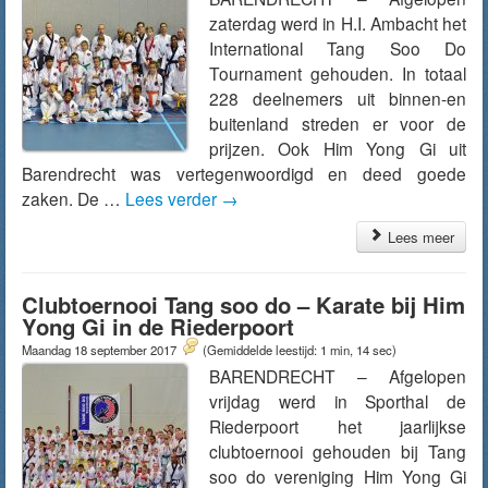
zaterdag werd in H.I. Ambacht het
International Tang Soo Do
Tournament gehouden. In totaal
228 deelnemers uit binnen-en
buitenland streden er voor de
prijzen. Ook Him Yong Gi uit
Barendrecht was vertegenwoordigd en deed goede
zaken. De …
Lees verder
→
Lees meer
Clubtoernooi Tang soo do – Karate bij Him
Yong Gi in de Riederpoort
Maandag 18 september 2017
(Gemiddelde leestijd: 1 min, 14 sec)
BARENDRECHT – Afgelopen
vrijdag werd in Sporthal de
Riederpoort het jaarlijkse
clubtoernooi gehouden bij Tang
soo do vereniging Him Yong Gi