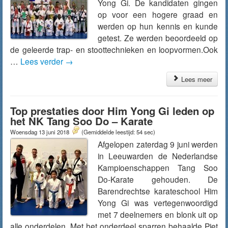
Yong Gi. De kandidaten gingen
op voor een hogere graad en
werden op hun kennis en kunde
getest. Ze werden beoordeeld op
de geleerde trap- en stoottechnieken en loopvormen.Ook
…
Lees verder
→
Lees meer
Top prestaties door Him Yong Gi leden op
het NK Tang Soo Do – Karate
Woensdag 13 juni 2018
(Gemiddelde leestijd: 54 sec)
Afgelopen zaterdag 9 juni werden
in Leeuwarden de Nederlandse
Kampioenschappen Tang Soo
Do-Karate gehouden. De
Barendrechtse karateschool Him
Yong Gi was vertegenwoordigd
met 7 deelnemers en blonk uit op
alle onderdelen. Met het onderdeel sparren behaalde Piet