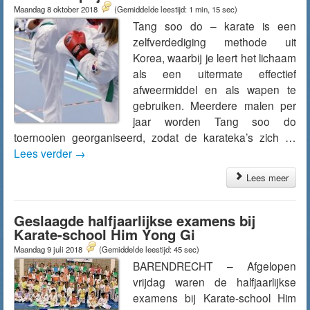
Maandag 8 oktober 2018
(Gemiddelde leestijd: 1 min, 15 sec)
Tang soo do – karate is een
zelfverdediging methode uit
Korea, waarbij je leert het lichaam
als een uitermate effectief
afweermiddel en als wapen te
gebruiken. Meerdere malen per
jaar worden Tang soo do
toernooien georganiseerd, zodat de karateka’s zich …
Lees verder
→
Lees meer
Geslaagde halfjaarlijkse examens bij
Karate-school Him Yong Gi
Maandag 9 juli 2018
(Gemiddelde leestijd: 45 sec)
BARENDRECHT – Afgelopen
vrijdag waren de halfjaarlijkse
examens bij Karate-school Him