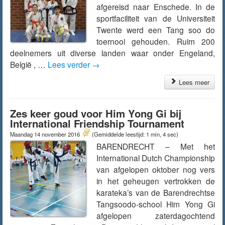
afgereisd naar Enschede. In de
sportfaciliteit van de Universiteit
Twente werd een Tang soo do
toernooi gehouden. Ruim 200
deelnemers uit diverse landen waar onder Engeland,
België , …
Lees verder
→
Lees meer
Zes keer goud voor Him Yong Gi bij
International Friendship Tournament
Maandag 14 november 2016
(Gemiddelde leestijd: 1 min, 4 sec)
BARENDRECHT – Met het
International Dutch Championship
van afgelopen oktober nog vers
in het geheugen vertrokken de
karateka’s van de Barendrechtse
Tangsoodo-school Him Yong Gi
afgelopen zaterdagochtend