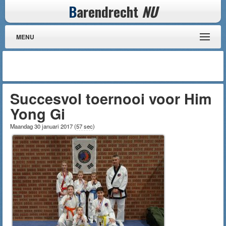
B
arendrecht
NU
MENU
Succesvol toernooi voor Him
Yong Gi
Maandag 30 januari 2017
(
57 sec
)