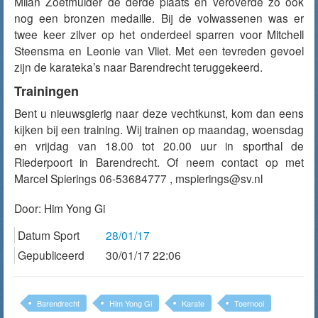
Milan Zoetmulder de derde plaats en veroverde zo ook
nog een bronzen medaille. Bij de volwassenen was er
twee keer zilver op het onderdeel sparren voor Mitchell
Steensma en Leonie van Vliet. Met een tevreden gevoel
zijn de karateka’s naar Barendrecht teruggekeerd.
Trainingen
Bent u nieuwsgierig naar deze vechtkunst, kom dan eens
kijken bij een training. Wij trainen op maandag, woensdag
en vrijdag van 18.00 tot 20.00 uur in sporthal de
Riederpoort in Barendrecht. Of neem contact op met
Marcel Spierings 06-53684777 , mspierings@sv.nl
Door:
Him Yong Gi
Datum Sport
28/01/17
Gepubliceerd
30/01/17 22:06
Barendrecht
Him Yong Gi
Karate
Toernooi