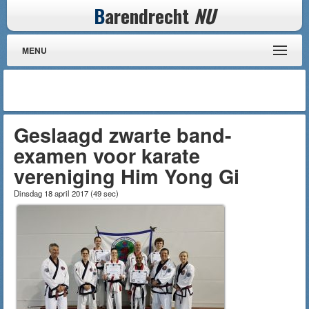
B
arendrecht
NU
MENU
Geslaagd zwarte band-
examen voor karate
vereniging Him Yong Gi
Dinsdag 18 april 2017
(
49 sec
)