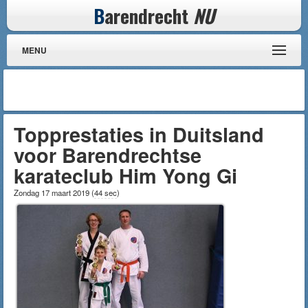
B
arendrecht
NU
MENU
Topprestaties in Duitsland
voor Barendrechtse
karateclub Him Yong Gi
Zondag 17 maart 2019
(
44 sec
)