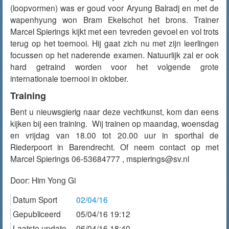
(loopvormen) was er goud voor Aryung Balradj en met de
wapenhyung won Bram Ekelschot het brons. Trainer
Marcel Spierings kijkt met een tevreden gevoel en vol trots
terug op het toernooi. Hij gaat zich nu met zijn leerlingen
focussen op het naderende examen. Natuurlijk zal er ook
hard getraind worden voor het volgende grote
internationale toernooi in oktober.
Training
Bent u nieuwsgierig naar deze vechtkunst, kom dan eens
kijken bij een training. Wij trainen op maandag, woensdag
en vrijdag van 18.00 tot 20.00 uur in sporthal de
Riederpoort in Barendrecht. Of neem contact op met
Marcel Spierings 06-53684777 , mspierings@sv.nl
Door:
Him Yong Gi
Datum Sport
02/04/16
Gepubliceerd
05/04/16 19:12
Laatste update
06/04/16 18:40