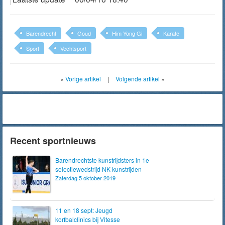
Barendrecht
Goud
Him Yong Gi
Karate
Sport
Vechtsport
«
Vorige artikel
|
Volgende artikel
»
Recent sportnieuws
Barendrechtste kunstrijdsters in 1e
selectiewedstrijd NK kunstrijden
Zaterdag 5 oktober 2019
11 en 18 sept: Jeugd
korfbalclinics bij Vitesse