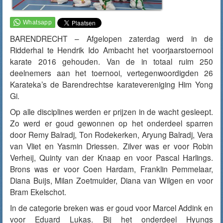
BARENDRECHT – Afgelopen zaterdag werd in de
Ridderhal te Hendrik Ido Ambacht het voorjaarstoernooi
karate 2016 gehouden. Van de in totaal ruim 250
deelnemers aan het toernooi, vertegenwoordigden 26
Karateka’s de Barendrechtse karatevereniging Him Yong
Gi.
Op alle disciplines werden er prijzen in de wacht gesleept.
Zo werd er goud gewonnen op het onderdeel sparren
door Remy Balradj, Ton Rodekerken, Aryung Balradj, Vera
van Vliet en Yasmin Driessen. Zilver was er voor Robin
Verheij, Quinty van der Knaap en voor Pascal Harlings.
Brons was er voor Coen Hardam, Franklin Pemmelaar,
Diana Buijs, Milan Zoetmulder, Diana van Wilgen en voor
Bram Ekelschot.
In de categorie breken was er goud voor Marcel Addink en
voor Eduard Lukas. Bij het onderdeel Hyungs