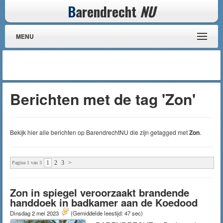
B
arendrecht
NU
MENU
Berichten met de tag 'Zon'
Bekijk hier alle berichten op BarendrechtNU die zijn getagged met
Zon
.
1
2
3
>
Pagina 1 van 3
Zon in spiegel veroorzaakt brandende
handdoek in badkamer aan de Koedood
Dinsdag 2 mei 2023
(Gemiddelde leestijd: 47 sec)