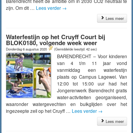
Barendrecht heeft de ambitie om in 2030 CO2 neutraal te
zijn. Om dit …
Lees verder
→
Lees meer
Waterfestijn op het Cruyff Court bij
BLOK0180, volgende week weer
Donderdag 6 augustus 2020
(Gemiddelde leestijd: 42 sec)
BARENDRECHT – Voor kinderen
van 4 t/m 11 jaar vond
vanmiddag een waterfestijn
plaats op Campus Lagewei. Van
12:00 tot 15:00 uur had het
Jongerenwerk Barendrecht gratis
water-activiteiten georganiseerd,
waaronder watergevechten en buikglijden over het
ingezeepte zeil op het Cruyff …
Lees verder
→
Lees meer