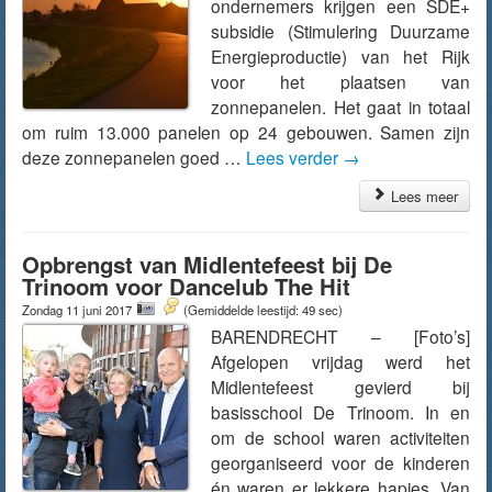
ondernemers krijgen een SDE+
subsidie (Stimulering Duurzame
Energieproductie) van het Rijk
voor het plaatsen van
zonnepanelen. Het gaat in totaal
om ruim 13.000 panelen op 24 gebouwen. Samen zijn
deze zonnepanelen goed …
Lees verder
→
Lees meer
Opbrengst van Midlentefeest bij De
Trinoom voor Dancelub The Hit
Zondag 11 juni 2017
(Gemiddelde leestijd: 49 sec)
BARENDRECHT – [Foto’s]
Afgelopen vrijdag werd het
Midlentefeest gevierd bij
basisschool De Trinoom. In en
om de school waren activiteiten
georganiseerd voor de kinderen
én waren er lekkere hapjes. Van