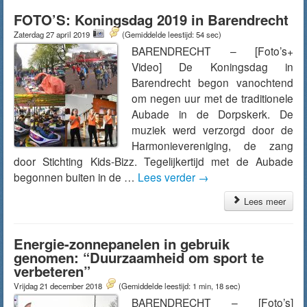
FOTO’S: Koningsdag 2019 in Barendrecht
Zaterdag 27 april 2019
(Gemiddelde leestijd: 54 sec)
BARENDRECHT – [Foto’s+
Video] De Koningsdag in
Barendrecht begon vanochtend
om negen uur met de traditionele
Aubade in de Dorpskerk. De
muziek werd verzorgd door de
Harmonievereniging, de zang
door Stichting Kids-Bizz. Tegelijkertijd met de Aubade
begonnen buiten in de …
Lees verder
→
Lees meer
Energie-zonnepanelen in gebruik
genomen: “Duurzaamheid om sport te
verbeteren”
Vrijdag 21 december 2018
(Gemiddelde leestijd: 1 min, 18 sec)
BARENDRECHT – [Foto’s]