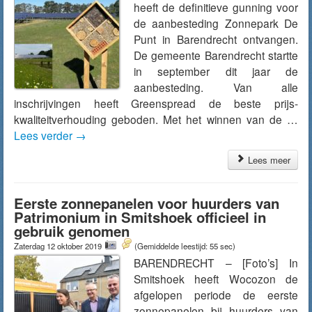
heeft de definitieve gunning voor
de aanbesteding Zonnepark De
Punt in Barendrecht ontvangen.
De gemeente Barendrecht startte
in september dit jaar de
aanbesteding. Van alle
inschrijvingen heeft Greenspread de beste prijs-
kwaliteitverhouding geboden. Met het winnen van de …
Lees verder
→
Lees meer
Eerste zonnepanelen voor huurders van
Patrimonium in Smitshoek officieel in
gebruik genomen
Zaterdag 12 oktober 2019
(Gemiddelde leestijd: 55 sec)
BARENDRECHT – [Foto’s] In
Smitshoek heeft Wocozon de
afgelopen periode de eerste
zonnepanelen bij huurders van