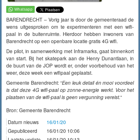
BARENDRECHT – Vorig jaar is door de gemeenteraad de
wens uitgesproken om te experimenteren met een wifi-
paal in de buitenruimte. Hierdoor hebben inwoners van
Barendrecht op een openbare locatie gratis 4G wifi.
De pilot, in samenwerking met Inframarks, gaat binnenkort
van start. Bij het skatepark aan de Henry Dunantlaan, in
de buurt van de JOP wordt er, onder voorbehoud van het
weer, deze week een wifipaal geplaatst.
Gemeente Barendrecht: “
Een leuk detail én mooi voordeel
is dat deze 4G wifi-paal op zonne-energie werkt. Voor het
plaatsen van de wifi-paal is geen vergunning vereist.
“
Bron:
Gemeente Barendrecht
Datum nieuws
16/01/20
Gepubliceerd
16/01/20 10:06
Laatste update
16/01/20 10:13