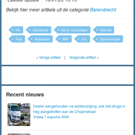
Bekijk hier meer artikels uit de categorie
Barendrecht
4G
Gemeente
Henry Dunantlaan
Internet
Paal
Skatepark
WiFi
Zon
Zonneenergie
«
Vorige artikel
|
Volgende artikel
»
Recent nieuws
Dealer aangehouden na achtervolging, sok met drugs in
heg aangetroffen aan de Chopinstraat
Vrijdag 7 augustus 2026