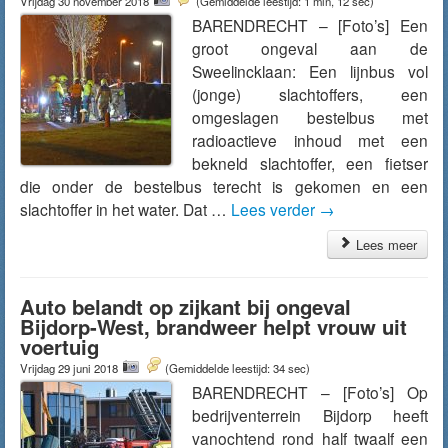
Vrijdag 30 november 2018
(Gemiddelde leestijd: 1 min, 12 sec)
BARENDRECHT – [Foto’s] Een
groot ongeval aan de
Sweelincklaan: Een lijnbus vol
(jonge) slachtoffers, een
omgeslagen bestelbus met
radioactieve inhoud met een
bekneld slachtoffer, een fietser
die onder de bestelbus terecht is gekomen en een
slachtoffer in het water. Dat …
Lees verder
→
Lees meer
Auto belandt op zijkant bij ongeval
Bijdorp-West, brandweer helpt vrouw uit
voertuig
Vrijdag 29 juni 2018
(Gemiddelde leestijd: 34 sec)
BARENDRECHT – [Foto’s] Op
bedrijventerrein Bijdorp heeft
vanochtend rond half twaalf een