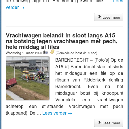
de snelweg afgerold. Het voertuig kwam, flink …
Lees
verder
→
Lees meer
Vrachtwagen belandt in sloot langs A15
na botsing tegen vrachtwagen met pech,
hele middag al files
Woensdag 18 maart 2020
(Gemiddelde leestijd: 59 sec)
BARENDRECHT – [Foto’s] Op de
A15 bij Barendrecht staat al sinds
het middaguur een file op de
rijbaan van Ridderkerk richting
Barendrecht. Even na het
middaguur botst bij knooppunt
Vaanplein een vrachtwagen
achterop een stilstaande vrachtwagen met pech
(klapband). De …
Lees verder
→
Lees meer