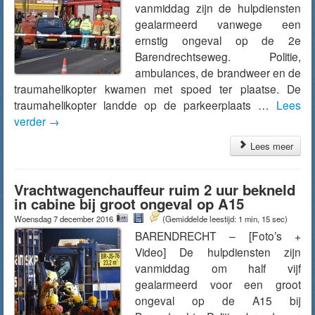
vanmiddag zijn de hulpdiensten
gealarmeerd vanwege een
ernstig ongeval op de 2e
Barendrechtseweg. Politie,
ambulances, de brandweer en de
traumahelikopter kwamen met spoed ter plaatse. De
traumahelikopter landde op de parkeerplaats …
Lees
verder
→
Lees meer
Vrachtwagenchauffeur ruim 2 uur bekneld
in cabine bij groot ongeval op A15
Woensdag 7 december 2016
(Gemiddelde leestijd: 1 min, 15 sec)
BARENDRECHT – [Foto’s +
Video] De hulpdiensten zijn
vanmiddag om half vijf
gealarmeerd voor een groot
ongeval op de A15 bij