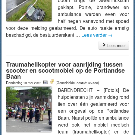
boom langs de Sweelincklaan
geklapt. Politie, brandweer en
ambulance werden even voor
half negen vanavond met spoed
voor deze melding gealarmeerd. De auto raakte ernstig
beschadigd, de bestuurderskant …
Lees verder
→
Lees meer
Traumahelikopter voor aanrijding tussen
scooter en scootmobiel op de Portlandse
Baan
Donderdag 19 mei 2016
(Gemiddelde leestijd: 45 sec)
BARENDRECHT – [Foto’s] De
hulpdiensten zijn vanmiddag rond
tien over één gealarmeerd voor
een ongeval op de Portlandse
Baan. Naast politie en ambulance
werd ook het mobiel medisch
team (traumahelikopter) en de