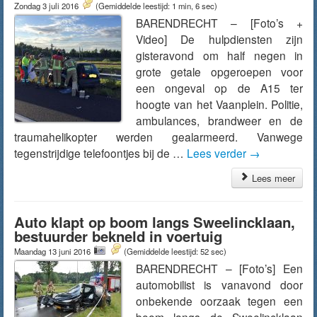
Zondag 3 juli 2016
(Gemiddelde leestijd: 1 min, 6 sec)
BARENDRECHT – [Foto’s +
Video] De hulpdiensten zijn
gisteravond om half negen in
grote getale opgeroepen voor
een ongeval op de A15 ter
hoogte van het Vaanplein. Politie,
ambulances, brandweer en de
traumahelikopter werden gealarmeerd. Vanwege
tegenstrijdige telefoontjes bij de …
Lees verder
→
Lees meer
Auto klapt op boom langs Sweelincklaan,
bestuurder bekneld in voertuig
Maandag 13 juni 2016
(Gemiddelde leestijd: 52 sec)
BARENDRECHT – [Foto’s] Een
automobilist is vanavond door
onbekende oorzaak tegen een