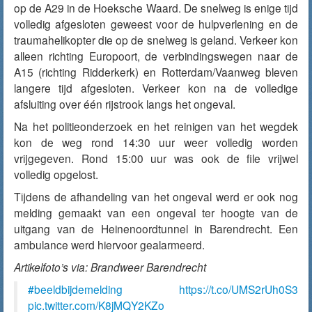
op de A29 in de Hoeksche Waard. De snelweg is enige tijd
volledig afgesloten geweest voor de hulpverlening en de
traumahelikopter die op de snelweg is geland. Verkeer kon
alleen richting Europoort, de verbindingswegen naar de
A15 (richting Ridderkerk) en Rotterdam/Vaanweg bleven
langere tijd afgesloten. Verkeer kon na de volledige
afsluiting over één rijstrook langs het ongeval.
Na het politieonderzoek en het reinigen van het wegdek
kon de weg rond 14:30 uur weer volledig worden
vrijgegeven. Rond 15:00 uur was ook de file vrijwel
volledig opgelost.
Tijdens de afhandeling van het ongeval werd er ook nog
melding gemaakt van een ongeval ter hoogte van de
uitgang van de Heinenoordtunnel in Barendrecht. Een
ambulance werd hiervoor gealarmeerd.
Artikelfoto’s via: Brandweer Barendrecht
#beeldbijdemelding
https://t.co/UMS2rUh0S3
pic.twitter.com/K8jMQY2KZo