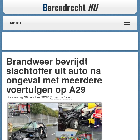
B
arendrecht
NU
MENU
Brandweer bevrijdt
slachtoffer uit auto na
ongeval met meerdere
voertuigen op A29
Donderdag 20 oktober 2022
(
1 min, 57 sec
)