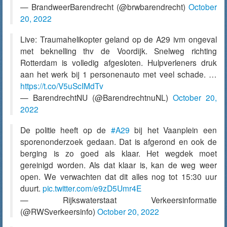
— BrandweerBarendrecht (@brwbarendrecht)
October
20, 2022
Live: Traumahelikopter geland op de A29 ivm ongeval
met beknelling thv de Voordijk. Snelweg richting
Rotterdam is volledig afgesloten. Hulpverleners druk
aan het werk bij 1 personenauto met veel schade. …
https://t.co/V5uScIMdTv
— BarendrechtNU (@BarendrechtnuNL)
October 20,
2022
De politie heeft op de
#A29
bij het Vaanplein een
sporenonderzoek gedaan. Dat is afgerond en ook de
berging is zo goed als klaar. Het wegdek moet
gereinigd worden. Als dat klaar is, kan de weg weer
open. We verwachten dat dit alles nog tot 15:30 uur
duurt.
pic.twitter.com/e9zD5Umr4E
— Rijkswaterstaat Verkeersinformatie
(@RWSverkeersinfo)
October 20, 2022