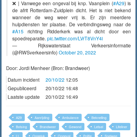
❌ | Vanwege een ongeval bij knp. Vaanplein (
#A29
) is
de afrit Rotterdam-Zuidplein dicht. Het is niet bekend
wanneer de weg weer vrij is. Er zijn meerdere
hulpdiensten ter plaatse. De verbindingsweg naar de
#A15
richting Ridderkerk was al dicht door een
spoedreparatie.
pic.twitter.com/LVrT8VnY4i
— Rijkswaterstaat Verkeersinformatie
(@RWSverkeersinfo)
October 20, 2022
Door:
Jordi Menheer
(Bron: Brandweer)
Datum incident
20/10/22
12:05
Gepubliceerd
20/10/22 16:48
Laatste update
20/10/22 16:49
A29
Aanrijding
Ambulance
Beknelling
Botsing
Brandweer
Gewond
Letsel
Lifeliner
LL
Ongeluk
Ongeval
Politie
Snelweg