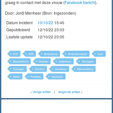
graag in contact met deze vrouw (
Facebook bericht
).
Door:
Jordi Menheer
(Bron: Ingezonden)
Datum incident
10/10/22
15:45
Gepubliceerd
12/10/22 23:03
Laatste update
12/10/22 23:05
A15
A29
Ambulance
Ambulancepost
Auto
Barendrecht
Breslau
Gebroken
Geslagen
Getuigen
Gezicht
Kenteken
Mishandeling
Slaan
Snelweg
Vaanplein
«
Vorige artikel
|
Volgende artikel
»