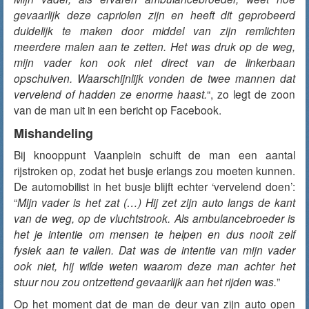
gevaarlijk deze capriolen zijn en heeft dit geprobeerd
duidelijk te maken door middel van zijn remlichten
meerdere malen aan te zetten. Het was druk op de weg,
mijn vader kon ook niet direct van de linkerbaan
opschuiven. Waarschijnlijk vonden de twee mannen dat
vervelend of hadden ze enorme haast.
“, zo legt de zoon
van de man uit in een bericht op Facebook.
Mishandeling
Bij knooppunt Vaanplein schuift de man een aantal
rijstroken op, zodat het busje erlangs zou moeten kunnen.
De automobilist in het busje blijft echter ‘vervelend doen’:
“
Mijn vader is het zat (…) Hij zet zijn auto langs de kant
van de weg, op de vluchtstrook. Als ambulancebroeder is
het je intentie om mensen te helpen en dus nooit zelf
fysiek aan te vallen. Dat was de intentie van mijn vader
ook niet, hij wilde weten waarom deze man achter het
stuur nou zou ontzettend gevaarlijk aan het rijden was.
”
Op het moment dat de man de deur van zijn auto open