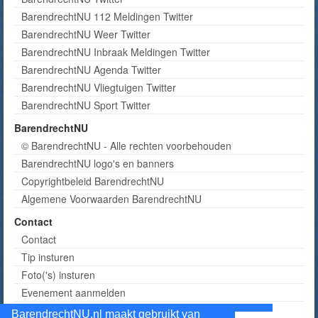
BarendrechtNU 112 Meldingen Twitter
BarendrechtNU Weer Twitter
BarendrechtNU Inbraak Meldingen Twitter
BarendrechtNU Agenda Twitter
BarendrechtNU Vliegtuigen Twitter
BarendrechtNU Sport Twitter
BarendrechtNU
© BarendrechtNU - Alle rechten voorbehouden
BarendrechtNU logo's en banners
Copyrightbeleid BarendrechtNU
Algemene Voorwaarden BarendrechtNU
Contact
Contact
Tip insturen
Foto('s) insturen
Evenement aanmelden
Informatie aanvragen adverteren
BarendrechtNU.nl maakt gebruikt van