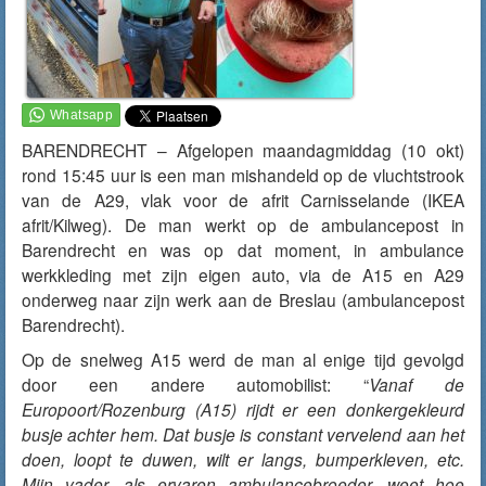
BARENDRECHT – Afgelopen maandagmiddag (10 okt)
rond 15:45 uur is een man mishandeld op de vluchtstrook
van de A29, vlak voor de afrit Carnisselande (IKEA
afrit/Kilweg). De man werkt op de ambulancepost in
Barendrecht en was op dat moment, in ambulance
werkkleding met zijn eigen auto, via de A15 en A29
onderweg naar zijn werk aan de Breslau (ambulancepost
Barendrecht).
Op de snelweg A15 werd de man al enige tijd gevolgd
door een andere automobilist: “
Vanaf de
Europoort/Rozenburg (A15) rijdt er een donkergekleurd
busje achter hem. Dat busje is constant vervelend aan het
doen, loopt te duwen, wilt er langs, bumperkleven, etc.
Mijn vader, als ervaren ambulancebroeder, weet hoe