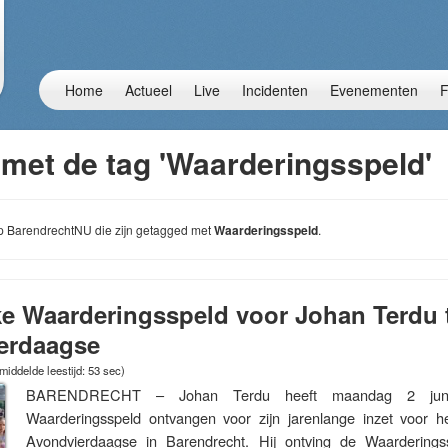
Home
Actueel
Live
Incidenten
Evenementen
F
 met de tag 'Waarderingsspeld'
 op BarendrechtNU die zijn getagged met
Waarderingsspeld
.
e Waarderingsspeld voor Johan Terdu t
erdaagse
iddelde leestijd: 53 sec)
BARENDRECHT – Johan Terdu heeft maandag 2 juni 
Waarderingsspeld ontvangen voor zijn jarenlange inzet voor h
Avondvierdaagse in Barendrecht. Hij ontving de Waardering