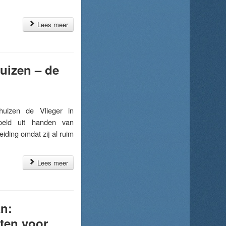
Lees meer
uizen – de
izen de Vlieger in
peld uit handen van
iding omdat zij al ruim
Lees meer
n:
iten voor