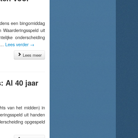
dens een bingomiddag
n Waarderingsspeld uit
elijke onderscheiding
e …
Lees verder
→
Lees meer
 Al 40 jaar
s van het midden) in
eringsspeld uit handen
derscheiding opgespeld