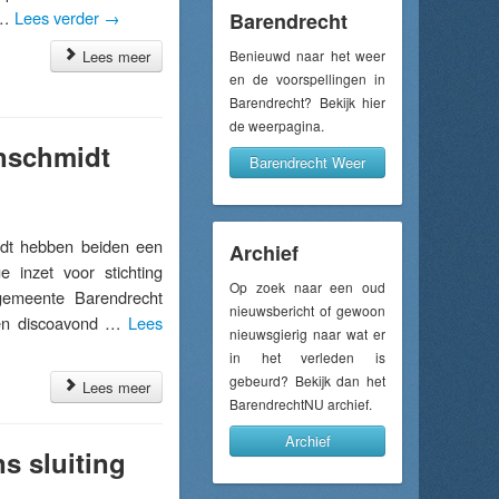
f …
Lees verder
→
Barendrecht
Lees meer
Benieuwd naar het weer
en de voorspellingen in
Barendrecht? Bekijk hier
de weerpagina.
inschmidt
Barendrecht Weer
dt hebben beiden een
Archief
 inzet voor stichting
Op zoek naar een oud
gemeente Barendrecht
nieuwsbericht of gewoon
 een discoavond …
Lees
nieuwsgierig naar wat er
in het verleden is
gebeurd? Bekijk dan het
Lees meer
BarendrechtNU archief.
Archief
s sluiting