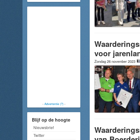
Waarderingss
voor jarenla
Zondag 26 november 2023
-
Advertentie (?)
-
Blijf op de hoogte
Waarderingss
Nieuwsbrief
Twitter
van Boerderi