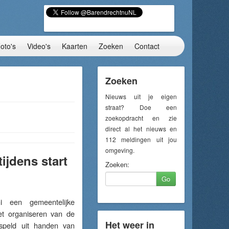
oto's
Video's
Kaarten
Zoeken
Contact
Zoeken
Nieuws uit je eigen
straat? Doe een
zoekopdracht en zie
direct al het nieuws en
112 meldingen uit jou
omgeving.
ijdens start
Zoeken:
Go
een gemeentelijke
et organiseren van de
Het weer in
sspeld uit handen van