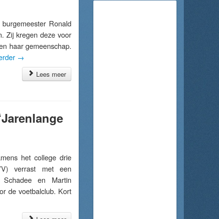
 burgemeester Ronald
. Zij kregen deze voor
t en haar gemeenschap.
erder
→
Lees meer
“Jarenlange
ens het college drie
BVV) verrast met een
er Schadee en Martin
oor de voetbalclub. Kort