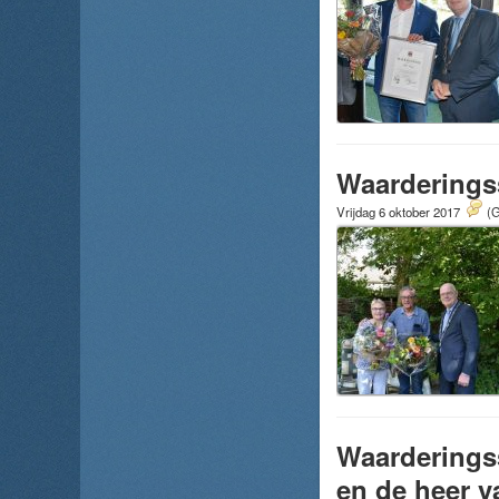
Waarderings
Vrijdag 6 oktober 2017
(G
Waarderings
en de heer v