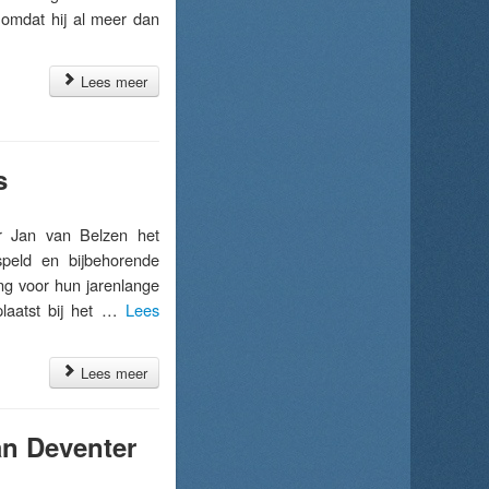
 omdat hij al meer dan
Lees meer
s
 Jan van Belzen het
peld en bijbehorende
ng voor hun jarenlange
plaatst bij het …
Lees
Lees meer
n Deventer