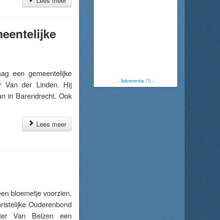
Lees meer
eentelijke
ag een gemeentelijke
-
Advertentie (?)
-
r Van der Linden. Hij
man in Barendrecht. Ook
Lees meer
en bloemetje voorzien,
hristelijke Ouderenbond
ter Van Belzen een