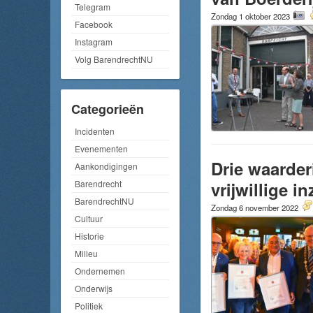
Telegram
Zondag 1 oktober 2023
Facebook
Instagram
Volg BarendrechtNU
Categorieën
Incidenten
Evenementen
Drie waarde
Aankondigingen
vrijwillige i
Barendrecht
BarendrechtNU
Zondag 6 november 2022
Cultuur
Historie
Milieu
Ondernemen
Onderwijs
Politiek