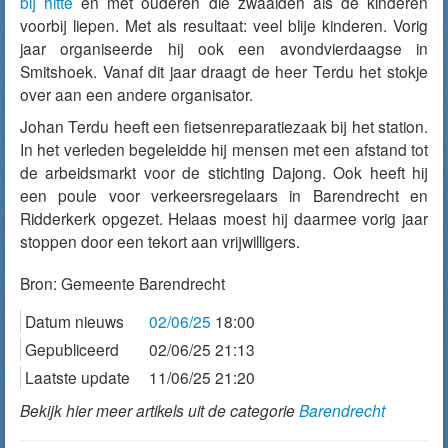
bij hitte
en met ouderen die zwaaiden als de kinderen
voorbij liepen. Met als resultaat: veel blije kinderen. Vorig
jaar organiseerde hij ook een avondvierdaagse in
Smitshoek. Vanaf dit jaar draagt de heer Terdu het stokje
over aan een andere organisator.
Johan Terdu heeft een fietsenreparatiezaak bij het station.
In het verleden begeleidde hij mensen met een afstand tot
de arbeidsmarkt voor de stichting Dajong. Ook heeft hij
een poule voor verkeersregelaars in Barendrecht en
Ridderkerk opgezet. Helaas moest hij daarmee vorig jaar
stoppen door een tekort aan vrijwilligers.
Bron:
Gemeente Barendrecht
Datum nieuws
02/06/25
18:00
Gepubliceerd
02/06/25 21:13
Laatste update
11/06/25 21:20
Bekijk hier meer artikels uit de categorie
Barendrecht