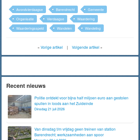
Avondvierdaagse
Barendrecht
Gemeente
Organisatie
Vierdaagse
Waardering
Waarderingsspeld
Wandelen
Wandeling
«
Vorige artikel
|
Volgende artikel
»
Recent nieuws
Politie ontdekt voor bijna half miljoen euro aan gestolen
spullen in loods aan het Zuideinde
Dinsdag 21 juli 2026
Van dinsdag t/m vrijdag geen treinen van station
Barendrecht; werkzaamheden aan spoor