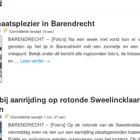
atsplezier in Barendrecht
(Gemiddelde leestijd: 15 sec)
BARENDRECHT – [Foto’s] Na een week met vorst kon er v
genoten op het ijs in Barendrecht mét een zonnetje en een
vriespunt. Bekijk onder dit bericht alle ingezonden foto’s, de fot
en …
Lees verder
→
bij aanrijding op rotonde Sweelincklaan
n
(Gemiddelde leestijd: 1 min, 27 sec)
BARENDRECHT – [Foto’s] Op de rotonde van de Sweelincklaa
vanmiddag even na vier uur een aanrijding plaatsgevonden tusse
Politie en ambulance werden opgeroepen naar het incident. Op 