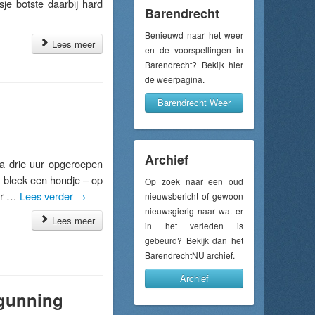
je botste daarbij hard
Barendrecht
Benieuwd naar het weer
Lees meer
en de voorspellingen in
Barendrecht? Bekijk hier
de weerpagina.
Barendrecht Weer
Archief
 drie uur opgeroepen
 bleek een hondje – op
Op zoek naar een oud
aar …
Lees verder
→
nieuwsbericht of gewoon
nieuwsgierig naar wat er
Lees meer
in het verleden is
gebeurd? Bekijk dan het
BarendrechtNU archief.
Archief
rgunning