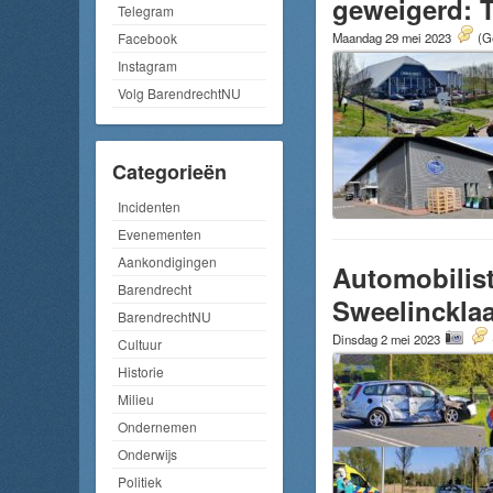
geweigerd: T
Telegram
Maandag 29 mei 2023
(G
Facebook
Instagram
Volg BarendrechtNU
Categorieën
Incidenten
Evenementen
Aankondigingen
Automobilis
Barendrecht
Sweelinckla
BarendrechtNU
Dinsdag 2 mei 2023
Cultuur
Historie
Milieu
Ondernemen
Onderwijs
Politiek