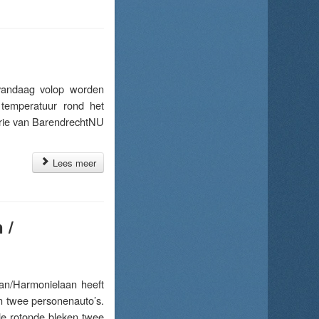
andaag volop worden
 temperatuur rond het
oserie van BarendrechtNU
Lees meer
 /
n/Harmonielaan heeft
n twee personenauto’s.
de rotonde bleken twee