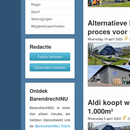
Regio
Sport
Verenigingen
Alternatieve
Wegwerkzaamheden
proces voor 
Woensdag 19 april 2023
Redactie
Foto's insturen
Informatie insturen
Ontdek
BarendrechtNU
Aldi koopt w
BarendrechtNU is meer
1.000m²
dan alleen nieuws, we
Woensdag 5 april 2023
(
hebben bijvoorbeeld ook
de
BarendrechtNU Foto's