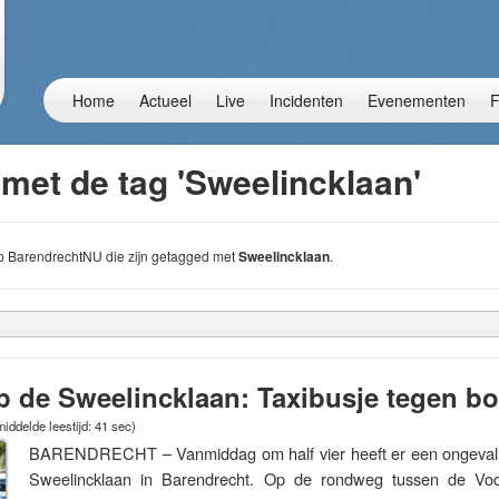
Home
Actueel
Live
Incidenten
Evenementen
F
met de tag 'Sweelincklaan'
 op BarendrechtNU die zijn getagged met
Sweelincklaan
.
p de Sweelincklaan: Taxibusje tegen b
iddelde leestijd: 41 sec)
BARENDRECHT – Vanmiddag om half vier heeft er een ongeval
Sweelincklaan in Barendrecht. Op de rondweg tussen de Voo