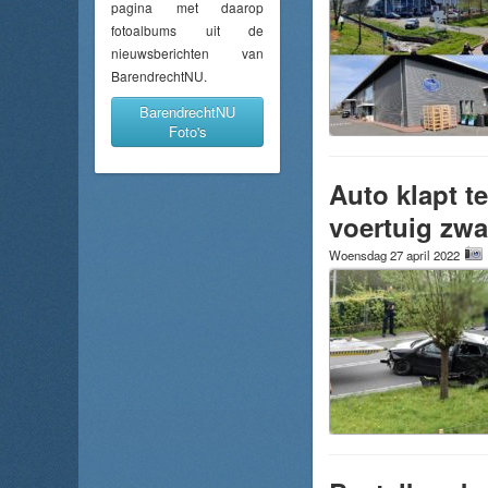
pagina met daarop
fotoalbums uit de
nieuwsberichten van
BarendrechtNU.
BarendrechtNU
Foto's
Auto klapt t
voertuig zw
Woensdag 27 april 2022