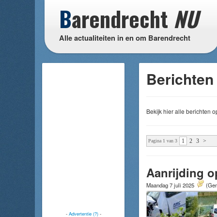
B
arendrecht
NU
Alle actualiteiten in en om Barendrecht
Berichten 
Bekijk hier alle berichten
1
2
3
>
Pagina 1 van 3
Aanrijding o
Maandag 7 juli 2025
(Gem
-
Advertentie (?)
-