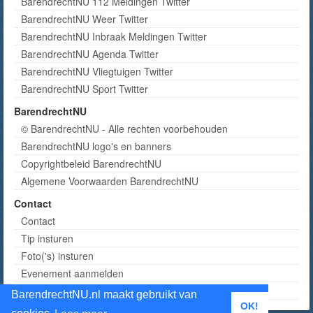
BarendrechtNU 112 Meldingen Twitter
BarendrechtNU Weer Twitter
BarendrechtNU Inbraak Meldingen Twitter
BarendrechtNU Agenda Twitter
BarendrechtNU Vliegtuigen Twitter
BarendrechtNU Sport Twitter
BarendrechtNU
© BarendrechtNU - Alle rechten voorbehouden
BarendrechtNU logo's en banners
Copyrightbeleid BarendrechtNU
Algemene Voorwaarden BarendrechtNU
Contact
Contact
Tip insturen
Foto('s) insturen
Evenement aanmelden
Informatie aanvragen adverteren
BarendrechtNU.nl maakt gebruikt van
OK!