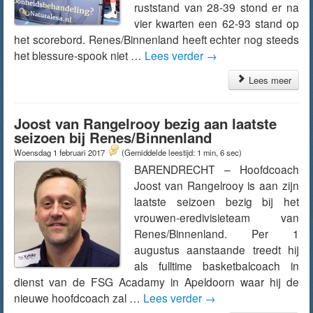
ruststand van 28-39 stond er na
vier kwarten een 62-93 stand op
het scorebord. Renes/Binnenland heeft echter nog steeds
het blessure-spook niet …
Lees verder
→
Lees meer
Joost van Rangelrooy bezig aan laatste
seizoen bij Renes/Binnenland
Woensdag 1 februari 2017
(Gemiddelde leestijd: 1 min, 6 sec)
BARENDRECHT – Hoofdcoach
Joost van Rangelrooy is aan zijn
laatste seizoen bezig bij het
vrouwen-eredivisieteam van
Renes/Binnenland. Per 1
augustus aanstaande treedt hij
als fulltime basketbalcoach in
dienst van de FSG Acadamy in Apeldoorn waar hij de
nieuwe hoofdcoach zal …
Lees verder
→