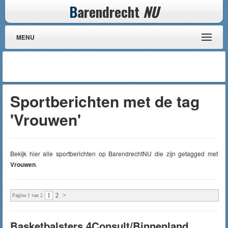
B
arendrecht
NU
MENU
Sportberichten met de tag
'Vrouwen'
Bekijk hier alle sportberichten op BarendrechtNU die zijn getagged met
Vrouwen
.
1
2
>
Pagina 1 van 2
Basketbalsters 4Consult/Binnenland