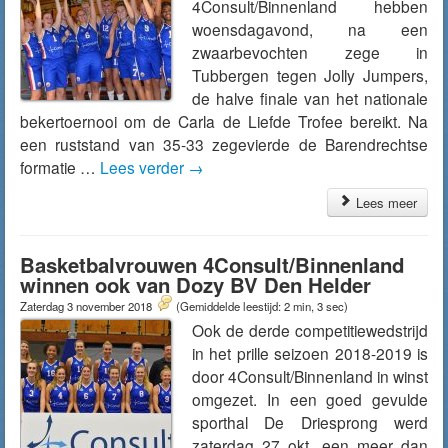
4Consult/Binnenland hebben
woensdagavond, na een
zwaarbevochten zege in
Tubbergen tegen Jolly Jumpers,
de halve finale van het nationale
bekertoernooi om de Carla de Liefde Trofee bereikt. Na
een ruststand van 35-33 zegevierde de Barendrechtse
formatie …
Lees verder
→
Lees meer
Basketbalvrouwen 4Consult/Binnenland
winnen ook van Dozy BV Den Helder
Zaterdag 3 november 2018
(Gemiddelde leestijd: 2 min, 3 sec)
Ook de derde competitiewedstrijd
in het prille seizoen 2018-2019 is
door 4Consult/Binnenland in winst
omgezet. In een goed gevulde
sporthal De Driesprong werd
zaterdag 27 okt. een meer dan