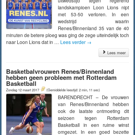
uitwedstijd tegen regerend
landskampioen Loon Lions nipt
met 53-50 verloren. In een
wedstrijd waarin
Renes/Binnenland 35 van de 40
minuten de betere ploeg was ging de zege uiteindelijk toch
naar Loon Lions dat in …
Lees verder
→
Lees meer
Basketbalvrouwen Renes/Binnenland
hebben geen probleem met Rotterdam
Basketball
Zondag 12 maart 2017
(Gemiddelde leestijd: 2 min, 11 sec)
BARENDRECHT – De vrouwen
van Renes/Binnenland hebben
ook de laatste ontmoeting dit
seizoen tegen Rotterdam
Basketball in een ruime winst
omgezet. In een goed bezette