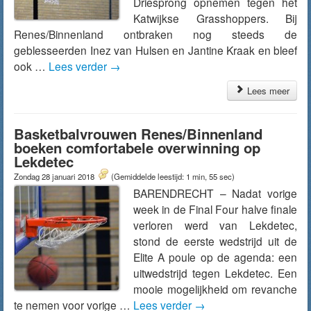
Driesprong opnemen tegen het
Katwijkse Grasshoppers. Bij
Renes/Binnenland ontbraken nog steeds de
geblesseerden Inez van Hulsen en Jantine Kraak en bleef
ook …
Lees verder
→
Lees meer
Basketbalvrouwen Renes/Binnenland
boeken comfortabele overwinning op
Lekdetec
Zondag 28 januari 2018
(Gemiddelde leestijd: 1 min, 55 sec)
BARENDRECHT – Nadat vorige
week in de Final Four halve finale
verloren werd van Lekdetec,
stond de eerste wedstrijd uit de
Elite A poule op de agenda: een
uitwedstrijd tegen Lekdetec. Een
mooie mogelijkheid om revanche
te nemen voor vorige …
Lees verder
→