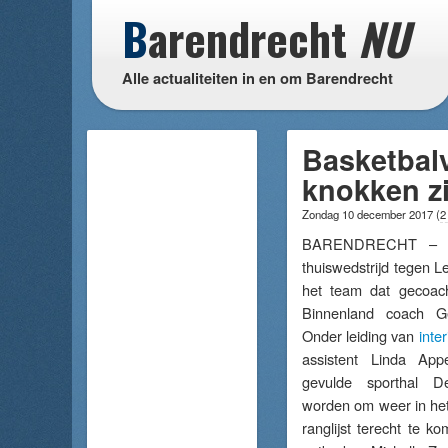
B
arendrecht
NU
Alle actualiteiten in en om Barendrecht
Basketbal
knokken z
Zondag 10 december 2017
(
2
BARENDRECHT – Za
thuiswedstrijd tegen 
het team dat gecoac
Binnenland coach G
Onder leiding van
inte
assistent Linda Ap
gevulde sporthal 
worden om weer in het 
ranglijst terecht te k