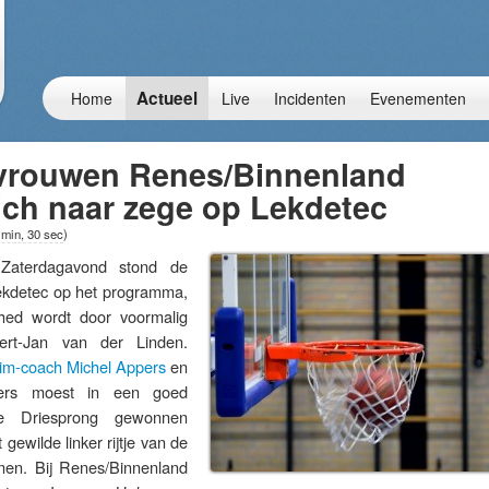
Actueel
Home
Live
Incidenten
Evenementen
vrouwen Renes/Binnenland
ich naar zege op Lekdetec
 min, 30 sec
)
terdagavond stond de
Lekdetec op het programma,
hed wordt door voormalig
ert-Jan van der Linden.
rim-coach Michel Appers
en
pers moest in een goed
De Driesprong gewonnen
gewilde linker rijtje van de
omen. Bij Renes/Binnenland