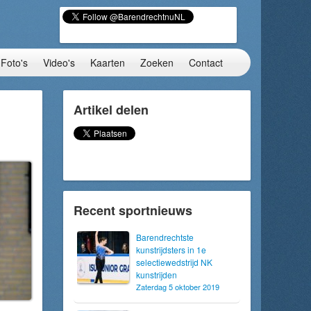
Foto's
Video's
Kaarten
Zoeken
Contact
Artikel delen
Recent sportnieuws
Barendrechtste
kunstrijdsters in 1e
selectiewedstrijd NK
kunstrijden
Zaterdag 5 oktober 2019