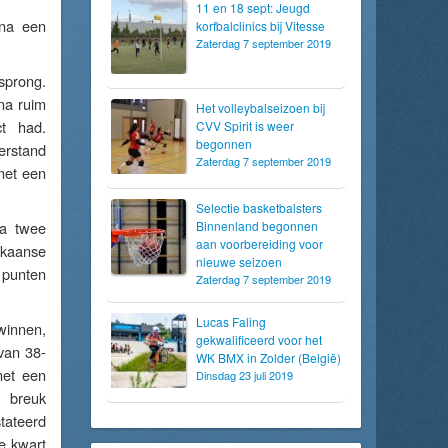
11 en 18 sept: Jeugd
 na een
korfbalclinics bij Vitesse
Zaterdag 7 september 2019
sprong.
na ruim
Het volleybalseizoen bij
ct had.
CVV Spirit is weer
begonnen
erstand
Zaterdag 7 september 2019
met een
Selectie basketbalsters
na twee
Binnenland begonnen
aan voorbereiding voor
ikaanse
nieuwe seizoen
 punten
Zaterdag 7 september 2019
Lucas Faling
 winnen,
gekwalificeerd voor het
van 38-
WK BMX in Zolder (België)
met een
Dinsdag 23 juli 2019
n breuk
tateerd
e kwart