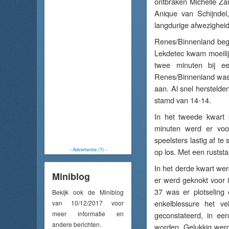
ontbraken Michelle Za
Anique van Schijndel
langdurige afwezighei
Renes/Binnenland beg
Lekdetec kwam moeilij
twee minuten bij ee
Renes/Binnenland was 
aan. Al snel hersteld
stamd van 14-14.
In het tweede kwart 
minuten werd er voo
speelsters lastig af t
-
Advertentie (?)
-
op los. Met een rusts
In het derde kwart wer
Miniblog
er werd geknokt voor 
37 was er plotseling
Bekijk ook de Miniblog
enkelblessure het v
van 10/12/2017 voor
meer informatie en
geconstateerd, in ee
andere berichten.
worden. Gelukkig werd