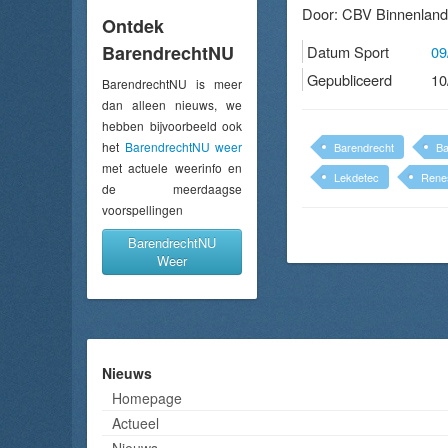
Door:
CBV Binnenland
Ontdek
BarendrechtNU
Datum Sport
09
Gepubliceerd
10
BarendrechtNU is meer
dan alleen nieuws, we
hebben bijvoorbeeld ook
het
BarendrechtNU weer
Barendrecht
Ba
met actuele weerinfo en
Lekdetec
Rene
de meerdaagse
voorspellingen
BarendrechtNU
Weer
Nieuws
Homepage
Actueel
Nieuws