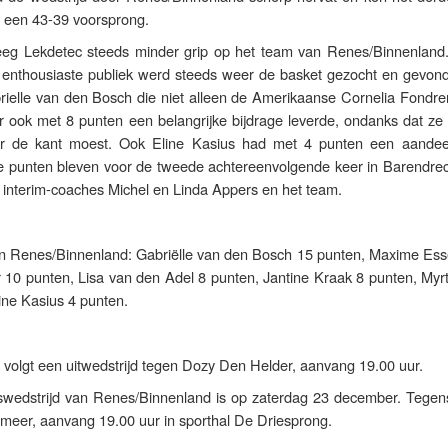
 een 43-39 voorsprong.
reeg Lekdetec steeds minder grip op het team van Renes/Binnenland
 enthousiaste publiek werd steeds weer de basket gezocht en gevon
rielle van den Bosch die niet alleen de Amerikaanse Cornelia Fondren
r ook met 8 punten een belangrijke bijdrage leverde, ondanks dat ze 
r de kant moest. Ook Eline Kasius had met 4 punten een aandee
e punten bleven voor de tweede achtereenvolgende keer in Barendrec
 interim-coaches Michel en Linda Appers en het team.
an Renes/Binnenland: Gabriëlle van den Bosch 15 punten, Maxime Es
r 10 punten, Lisa van den Adel 8 punten, Jantine Kraak 8 punten, Myr
ine Kasius 4 punten.
volgt een uitwedstrijd tegen Dozy Den Helder, aanvang 19.00 uur.
swedstrijd van Renes/Binnenland is op zaterdag 23 december. Tegen
smeer, aanvang 19.00 uur in sporthal De Driesprong.