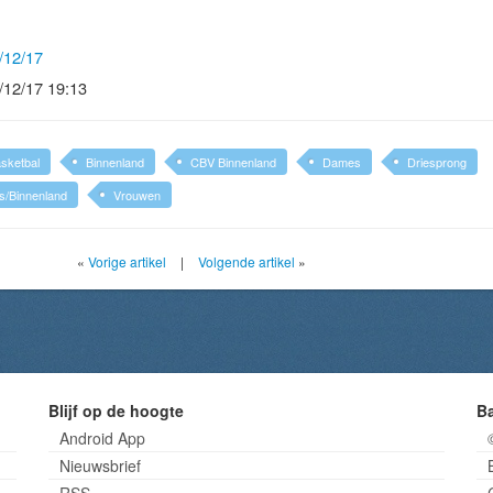
/12/17
/12/17 19:13
sketbal
Binnenland
CBV Binnenland
Dames
Driesprong
s/Binnenland
Vrouwen
«
Vorige artikel
|
Volgende artikel
»
Blijf op de hoogte
B
Android App
Nieuwsbrief
RSS