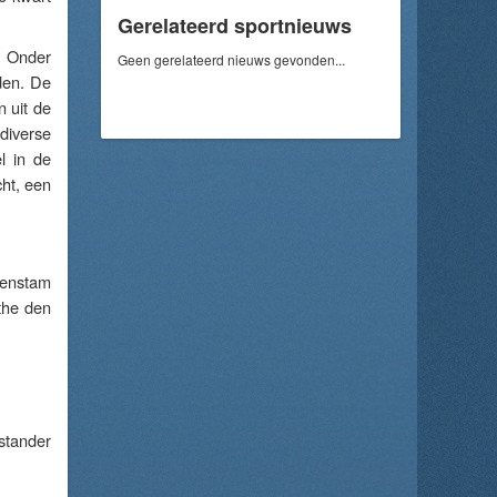
Gerelateerd sportnieuws
. Onder
Geen gerelateerd nieuws gevonden...
den. De
 uit de
diverse
l in de
ht, een
senstam
the den
stander