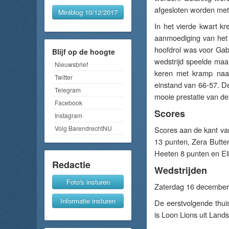
afgesloten worden met
Miniblog 10/12/2017
In het vierde kwart k
aanmoediging van het
hoofdrol was voor Gab
Blijf op de hoogte
wedstrijd speelde maa
Nieuwsbrief
keren met kramp naa
Twitter
einstand van 66-57. D
Telegram
mooie prestatie van de
Facebook
Scores
Instagram
Volg BarendrechtNU
Scores aan de kant v
13 punten, Zera Butte
Heeten 8 punten en El
Redactie
Wedstrijden
Foto's insturen
Zaterdag 16 december 
Informatie insturen
De eerstvolgende thui
is Loon Lions uit Land