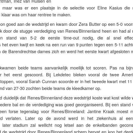
ntman, Inez van Hulsen en
, maar was er een plaatsje in de selectie voor Eline Kasius die
d klaar was om haar rentree te maken.
on goed aan de wedstrijd en kwam door Zera Butter op een 5-0 voor
k door de stugge verdediging van Renes/Binnenland heen en had al 
n stand van 5-2 de eerste time-out nodig, die al snel effe
het even kwijt en keek na een run van 9 punten tegen een 5-11 acht
en de Barendrechtse dames zich en werd het eerste kwart afgesloten 
kwamen beide teams aanvankelijk moeilijk tot scoren. Pas na bij
r het eerst gescoord. Bij Lekdetec bleken vooral de twee Amer
e stoppen, vooral Sarah Cunnan scoorde er in het tweede kwart met 11
tand van 27-30 zochten beide teams de kleedkamer op.
d duidelijk dat Renes/Binnenland deze wedstrijd koste wat kost wilde
iedere bal en de verdediging was goed georganiseerd. Bij een stand 
 een forse tegenslag voor Renes/Binneland: Jantine Kraak moest 
eld verlaten. Later op de avond werd in het ziekenhuis al ee
n later stadium zal wellicht nog letsel aan de enkelbanden gecons
 de wedstrijd door Renes/Binnenland scherp hervat en kon het derd