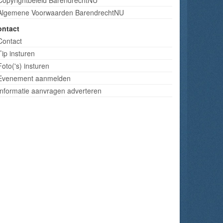
Algemene Voorwaarden BarendrechtNU
ontact
Contact
Tip insturen
Foto('s) insturen
Evenement aanmelden
Informatie aanvragen adverteren