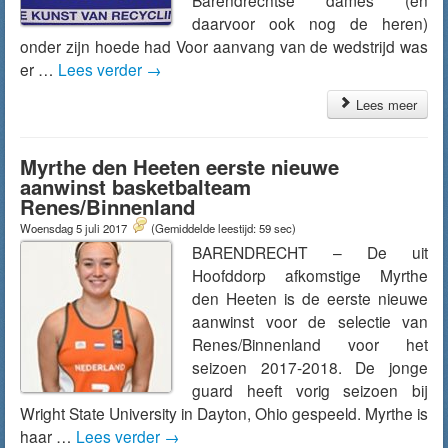
Barendrechtse dames (en
daarvoor ook nog de heren)
onder zijn hoede had Voor aanvang van de wedstrijd was
er …
Lees verder
→
Lees meer
Myrthe den Heeten eerste nieuwe
aanwinst basketbalteam
Renes/Binnenland
Woensdag 5 juli 2017
(Gemiddelde leestijd: 59 sec)
BARENDRECHT – De uit
Hoofddorp afkomstige Myrthe
den Heeten is de eerste nieuwe
aanwinst voor de selectie van
Renes/Binnenland voor het
seizoen 2017-2018. De jonge
guard heeft vorig seizoen bij
Wright State University in Dayton, Ohio gespeeld. Myrthe is
haar …
Lees verder
→