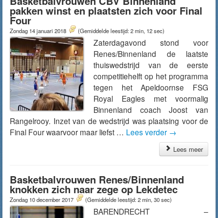
Basketbalvrouwen CBV Binnenland
pakken winst en plaatsten zich voor Final
Four
Zondag 14 januari 2018
(Gemiddelde leestijd: 2 min, 12 sec)
Zaterdagavond stond voor
Renes/Binnenland de laatste
thuiswedstrijd van de eerste
competitiehelft op het programma
tegen het Apeldoornse FSG
Royal Eagles met voormalig
Binnenland coach Joost van
Rangelrooy. Inzet van de wedstrijd was plaatsing voor de
Final Four waarvoor maar liefst …
Lees verder
→
Lees meer
Basketbalvrouwen Renes/Binnenland
knokken zich naar zege op Lekdetec
Zondag 10 december 2017
(Gemiddelde leestijd: 2 min, 30 sec)
BARENDRECHT –