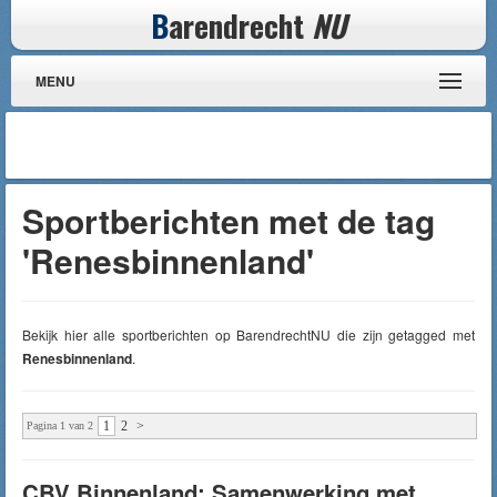
B
arendrecht
NU
MENU
Sportberichten met de tag
'Renesbinnenland'
Bekijk hier alle sportberichten op BarendrechtNU die zijn getagged met
Renesbinnenland
.
1
2
>
Pagina 1 van 2
CBV Binnenland: Samenwerking met