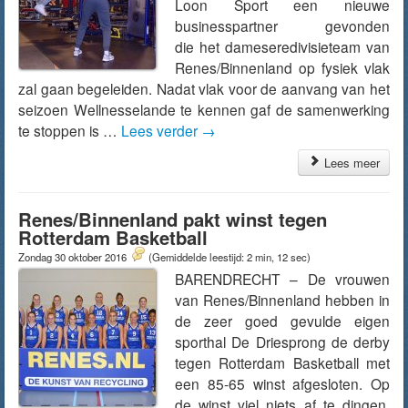
Loon Sport een nieuwe
businesspartner gevonden
die het dameseredivisieteam van
Renes/Binnenland op fysiek vlak
zal gaan begeleiden. Nadat vlak voor de aanvang van het
seizoen Wellnesselande te kennen gaf de samenwerking
te stoppen is …
Lees verder
→
Lees meer
Renes/Binnenland pakt winst tegen
Rotterdam Basketball
Zondag 30 oktober 2016
(Gemiddelde leestijd: 2 min, 12 sec)
BARENDRECHT – De vrouwen
van Renes/Binnenland hebben in
de zeer goed gevulde eigen
sporthal De Driesprong de derby
tegen Rotterdam Basketball met
een 85-65 winst afgesloten. Op
de winst viel niets af te dingen,