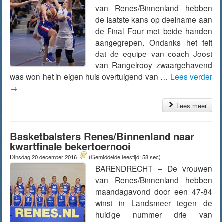
van Renes/Binnenland hebben
de laatste kans op deelname aan
de Final Four met beide handen
aangegrepen. Ondanks het feit
dat de equipe van coach Joost
van Rangelrooy zwaargehavend
was won het in eigen huis overtuigend van …
Lees verder
→
Lees meer
Basketbalsters Renes/Binnenland naar
kwartfinale bekertoernooi
Dinsdag 20 december 2016
(Gemiddelde leestijd: 58 sec)
BARENDRECHT – De vrouwen
van Renes/Binnenland hebben
maandagavond door een 47-84
winst in Landsmeer tegen de
huidige nummer drie van