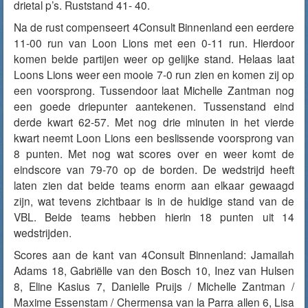
drietal p’s. Ruststand 41- 40.
Na de rust compenseert 4Consult Binnenland een eerdere
11-00 run van Loon Lions met een 0-11 run. Hierdoor
komen beide partijen weer op gelijke stand. Helaas laat
Loons Lions weer een mooie 7-0 run zien en komen zij op
een voorsprong. Tussendoor laat Michelle Zantman nog
een goede driepunter aantekenen. Tussenstand eind
derde kwart 62-57. Met nog drie minuten in het vierde
kwart neemt Loon Lions een beslissende voorsprong van
8 punten. Met nog wat scores over en weer komt de
eindscore van 79-70 op de borden. De wedstrijd heeft
laten zien dat beide teams enorm aan elkaar gewaagd
zijn, wat tevens zichtbaar is in de huidige stand van de
VBL. Beide teams hebben hierin 18 punten uit 14
wedstrijden.
Scores aan de kant van 4Consult Binnenland: Jamailah
Adams 18, Gabriëlle van den Bosch 10, Inez van Hulsen
8, Eline Kasius 7, Danielle Pruijs / Michelle Zantman /
Maxime Essenstam / Chermensa van la Parra allen 6, Lisa