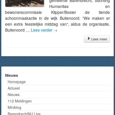
gemeente Barendrecht, Stichting
Humanitas en
bewonerscommissie Klipper/Boeier de tiende
schoonmaakactie in de wijk Buitenoord. “We maken er
een extra feestelijke middag van“, aldus de organisatie.
Buitenoord …
Lees verder
→
Lees meer
Nieuws
Homepage
Actueel
Nieuws
112 Meldingen
Miniblog
BarendrechtNU Live