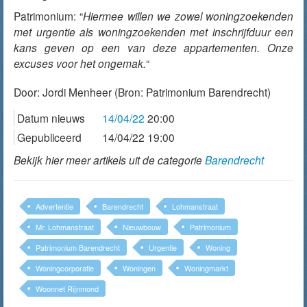
Patrimonium: “
Hiermee willen we zowel woningzoekenden
met urgentie als woningzoekenden met inschrijfduur een
kans geven op een van deze appartementen. Onze
excuses voor het ongemak.
“
Door:
Jordi Menheer
(Bron: Patrimonium Barendrecht)
Datum nieuws
14/04/22
20:00
Gepubliceerd
14/04/22 19:00
Bekijk hier meer artikels uit de categorie
Barendrecht
Advertentie
Barendrecht
Lohmanstraat
Mr. Lohmanstraat
Nieuwbouw
Patrimonium
Patrimonium Barendrecht
Urgentie
Woning
Woningcorporatie
Woningen
Woningmarkt
Woonnet Rijnmond