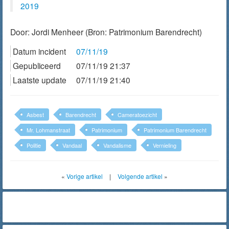
2019
Door:
Jordi Menheer
(Bron: Patrimonium Barendrecht)
Datum incident
07/11/19
Gepubliceerd
07/11/19 21:37
Laatste update
07/11/19 21:40
Asbest
Barendrecht
Cameratoezicht
Mr. Lohmanstraat
Patrimonium
Patrimonium Barendrecht
Politie
Vandaal
Vandalisme
Vernieling
«
Vorige artikel
|
Volgende artikel
»