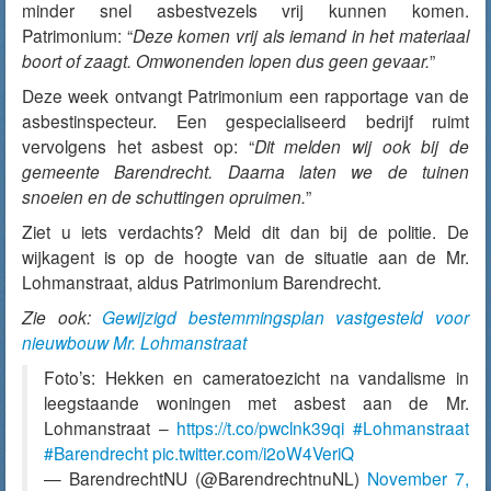
minder snel asbestvezels vrij kunnen komen.
Patrimonium: “
Deze komen vrij als iemand in het materiaal
boort of zaagt. Omwonenden lopen dus geen gevaar.
”
Deze week ontvangt Patrimonium een rapportage van de
asbestinspecteur. Een gespecialiseerd bedrijf ruimt
vervolgens het asbest op: “
Dit melden wij ook bij de
gemeente Barendrecht. Daarna laten we de tuinen
snoeien en de schuttingen opruimen.
”
Ziet u iets verdachts? Meld dit dan bij de politie. De
wijkagent is op de hoogte van de situatie aan de Mr.
Lohmanstraat, aldus Patrimonium Barendrecht.
Zie ook:
Gewijzigd bestemmingsplan vastgesteld voor
nieuwbouw Mr. Lohmanstraat
Foto’s: Hekken en cameratoezicht na vandalisme in
leegstaande woningen met asbest aan de Mr.
Lohmanstraat –
https://t.co/pwclnk39qi
#Lohmanstraat
#Barendrecht
pic.twitter.com/i2oW4VeriQ
— BarendrechtNU (@BarendrechtnuNL)
November 7,