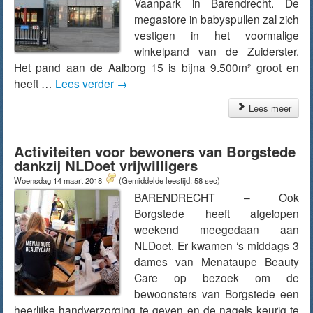
Vaanpark in Barendrecht. De
megastore in babyspullen zal zich
vestigen in het voormalige
winkelpand van de Zuiderster.
Het pand aan de Aalborg 15 is bijna 9.500m² groot en
heeft …
Lees verder
→
Lees meer
Activiteiten voor bewoners van Borgstede
dankzij NLDoet vrijwilligers
Woensdag 14 maart 2018
(Gemiddelde leestijd: 58 sec)
BARENDRECHT – Ook
Borgstede heeft afgelopen
weekend meegedaan aan
NLDoet. Er kwamen ‘s middags 3
dames van Menataupe Beauty
Care op bezoek om de
bewoonsters van Borgstede een
heerlijke handverzorging te geven en de nagels keurig te