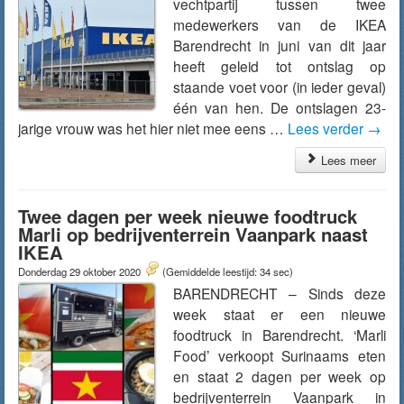
vechtpartij tussen twee
medewerkers van de IKEA
Barendrecht in juni van dit jaar
heeft geleid tot ontslag op
staande voet voor (in ieder geval)
één van hen. De ontslagen 23-
jarige vrouw was het hier niet mee eens …
Lees verder
→
Lees meer
Twee dagen per week nieuwe foodtruck
Marli op bedrijventerrein Vaanpark naast
IKEA
Donderdag 29 oktober 2020
(Gemiddelde leestijd: 34 sec)
BARENDRECHT – Sinds deze
week staat er een nieuwe
foodtruck in Barendrecht. ‘Marli
Food’ verkoopt Surinaams eten
en staat 2 dagen per week op
bedrijventerrein Vaanpark in