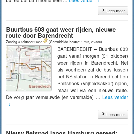
uur eerder dan momenteel …
Lees verder
→
Lees meer
Buurtbus 603 gaat weer rijden, nieuwe
route door Barendrecht
Zondag 30 oktober 2022
(Gemiddelde leestijd: 1 min, 26 sec)
BARENDRECHT – Buurtbus 603
gaat vanaf morgen (31 oktober)
weer rijden in Barendrecht. Net
als voorheen zal de bus tussen
het NS-station in Barendrecht en
Smitshoek (Vrijheidsakker) rijden,
maar wel via een nieuwe route.
De vorig jaar vernieuwde (en versmalde) …
Lees verder
→
Lees meer
Nieuw fietspad langs Hamburg gereed: