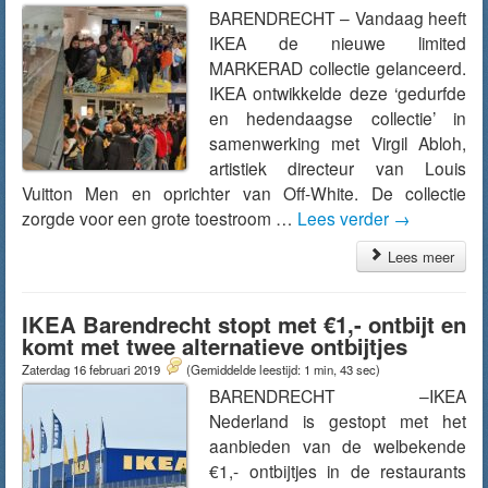
BARENDRECHT – Vandaag heeft
IKEA de nieuwe limited
MARKERAD collectie gelanceerd.
IKEA ontwikkelde deze ‘gedurfde
en hedendaagse collectie’ in
samenwerking met Virgil Abloh,
artistiek directeur van Louis
Vuitton Men en oprichter van Off-White. De collectie
zorgde voor een grote toestroom …
Lees verder
→
Lees meer
IKEA Barendrecht stopt met €1,- ontbijt en
komt met twee alternatieve ontbijtjes
Zaterdag 16 februari 2019
(Gemiddelde leestijd: 1 min, 43 sec)
BARENDRECHT –IKEA
Nederland is gestopt met het
aanbieden van de welbekende
€1,- ontbijtjes in de restaurants