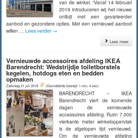
van de winkel. “Vanaf 14 februari
2019 introduceren wij het nieuwe
ontbijt met een gevarieerder
aanbod en gezondere opties. Met een vernieuwd aanbod
willen …
Lees verder
→
Lees meer
Vernieuwde accessoires afdeling IKEA
Barendrecht: Wedstrijdje toiletborstels
kegelen, hotdogs eten en bedden
opmaken
Zaterdag 21 juli 2018
(Gemiddelde leestijd: 1 min, 4 sec)
BARENDRECHT – IKEA
Barendrecht viert de komende
dagen de vernieuwde
accessoires afdeling. Ruim 7.000
vierkante meter winkeloppervlak
is de afgelopen tijd vernieuwd.
Om de vernieuwde afdeling