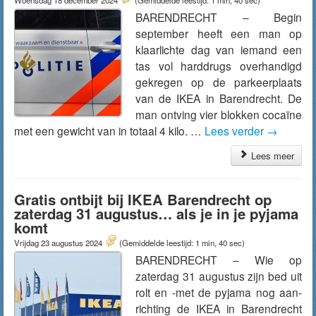
Woensdag 18 december 2024
(Gemiddelde leestijd: 1 min, 40 sec)
BARENDRECHT – Begin
september heeft een man op
klaarlichte dag van iemand een
tas vol harddrugs overhandigd
gekregen op de parkeerplaats
van de IKEA in Barendrecht. De
man ontving vier blokken cocaïne
met een gewicht van in totaal 4 kilo. …
Lees verder
→
Lees meer
Gratis ontbijt bij IKEA Barendrecht op
zaterdag 31 augustus… als je in je pyjama
komt
Vrijdag 23 augustus 2024
(Gemiddelde leestijd: 1 min, 40 sec)
BARENDRECHT – Wie op
zaterdag 31 augustus zijn bed uit
rolt en -met de pyjama nog aan-
richting de IKEA in Barendrecht