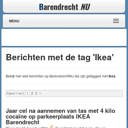
B
arendrecht
NU
MENU
Berichten met de tag 'Ikea'
Bekijk hier alle berichten op BarendrechtNU die zijn getagged met
Ikea
.
1
2
3
>
Pagina 1 van 3
Jaar cel na aannemen van tas met 4 kilo
cocaïne op parkeerplaats IKEA
Barendrecht