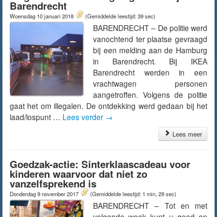
Barendrecht
Woensdag 10 januari 2018
(Gemiddelde leestijd: 39 sec)
BARENDRECHT – De politie werd
vanochtend ter plaatse gevraagd
bij een melding aan de Hamburg
in Barendrecht. Bij IKEA
Barendrecht werden in een
vrachtwagen personen
aangetroffen. Volgens de politie
gaat het om illegalen. De ontdekking werd gedaan bij het
laad/lospunt …
Lees verder
→
Lees meer
Goedzak-actie: Sinterklaascadeau voor
kinderen waarvoor dat niet zo
vanzelfsprekend is
Donderdag 9 november 2017
(Gemiddelde leestijd: 1 min, 29 sec)
BARENDRECHT – Tot en met
volgende week kunt u goed en