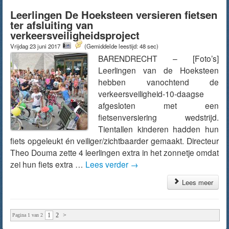
Leerlingen De Hoeksteen versieren fietsen
ter afsluiting van
verkeersveiligheidsproject
Vrijdag 23 juni 2017
(Gemiddelde leestijd: 48 sec)
BARENDRECHT – [Foto’s]
Leerlingen van de Hoeksteen
hebben vanochtend de
verkeersveiligheid-10-daagse
afgesloten met een
fietsenversiering wedstrijd.
Tientallen kinderen hadden hun
fiets opgeleukt én veiliger/zichtbaarder gemaakt. Directeur
Theo Douma zette 4 leerlingen extra in het zonnetje omdat
zei hun fiets extra …
Lees verder
→
Lees meer
1
2
>
Pagina 1 van 2