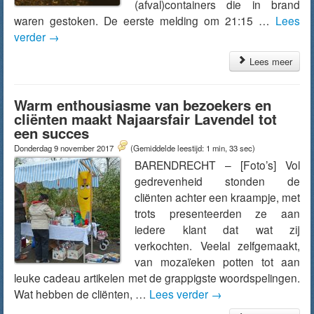
(afval)containers die in brand
waren gestoken. De eerste melding om 21:15 …
Lees
verder
→
Lees meer
Warm enthousiasme van bezoekers en
cliënten maakt Najaarsfair Lavendel tot
een succes
Donderdag 9 november 2017
(Gemiddelde leestijd: 1 min, 33 sec)
BARENDRECHT – [Foto’s] Vol
gedrevenheid stonden de
cliënten achter een kraampje, met
trots presenteerden ze aan
iedere klant dat wat zij
verkochten. Veelal zelfgemaakt,
van mozaïeken potten tot aan
leuke cadeau artikelen met de grappigste woordspelingen.
Wat hebben de cliënten, …
Lees verder
→