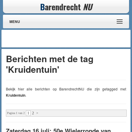
B
arendrecht
NU
MENU
Berichten met de tag
'Kruidentuin'
Bekijk hier alle berichten op BarendrechtNU die zijn getagged met
Kruidentuin
.
1
2
>
Pagina 1 van 2
Zaterdag 16 juli: 50e Wielerronde van