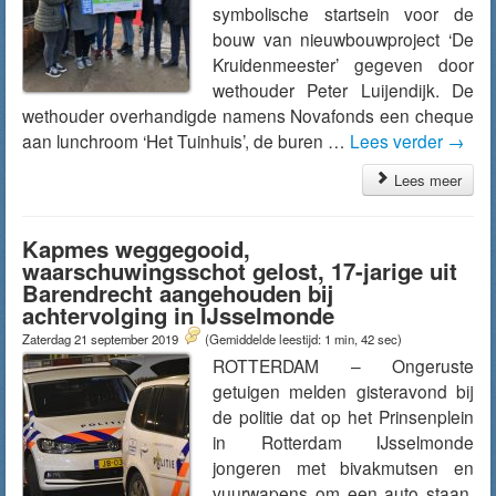
symbolische startsein voor de
bouw van nieuwbouwproject ‘De
Kruidenmeester’ gegeven door
wethouder Peter Luijendijk. De
wethouder overhandigde namens Novafonds een cheque
aan lunchroom ‘Het Tuinhuis’, de buren …
Lees verder
→
Lees meer
Kapmes weggegooid,
waarschuwingsschot gelost, 17-jarige uit
Barendrecht aangehouden bij
achtervolging in IJsselmonde
Zaterdag 21 september 2019
(Gemiddelde leestijd: 1 min, 42 sec)
ROTTERDAM – Ongeruste
getuigen melden gisteravond bij
de politie dat op het Prinsenplein
in Rotterdam IJsselmonde
jongeren met bivakmutsen en
vuurwapens om een auto staan.