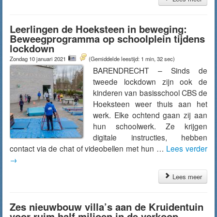
Leerlingen de Hoeksteen in beweging:
Beweegprogramma op schoolplein tijdens
lockdown
Zondag 10 januari 2021
(Gemiddelde leestijd: 1 min, 32 sec)
BARENDRECHT – Sinds de
tweede lockdown zijn ook de
kinderen van basisschool CBS de
Hoeksteen weer thuis aan het
werk. Elke ochtend gaan zij aan
hun schoolwerk. Ze krijgen
digitale instructies, hebben
contact via de chat of videobellen met hun …
Lees verder
→
Lees meer
Zes nieuwbouw villa’s aan de Kruidentuin
voor ruim half miljoen in de verkoop