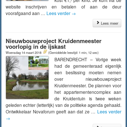
kost €1,- per kind. Je kunt via de
website inschrijven en betalen of aan de deur
voorafgaand aan …
Lees verder
→
Lees meer
Nieuwbouwproject Kruidenmeester
voorlopig in de ijskast
Woensdag 14 maart 2018
(Gemiddelde leestijd: 1 min, 12 sec)
BARENDRECHT – Vorige week
had de gemeenteraad eigenlijk
een beslissing moeten nemen
over nieuwbouwproject
Kruidenmeester. De plannen voor
het appartementencomplex aan
de Kruidentuin is twee weken
geleden echter (letterlijk) van de politieke agenda gehaald.
Ontwikkelaar Novaforum geeft aan dat ze …
Lees verder
→