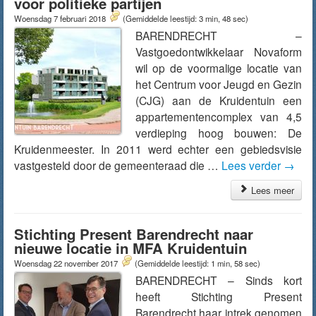
voor politieke partijen
Woensdag 7 februari 2018
(Gemiddelde leestijd: 3 min, 48 sec)
BARENDRECHT –
Vastgoedontwikkelaar Novaform
wil op de voormalige locatie van
het Centrum voor Jeugd en Gezin
(CJG) aan de Kruidentuin een
appartementencomplex van 4,5
verdieping hoog bouwen: De
Kruidenmeester. In 2011 werd echter een gebiedsvisie
vastgesteld door de gemeenteraad die …
Lees verder
→
Lees meer
Stichting Present Barendrecht naar
nieuwe locatie in MFA Kruidentuin
Woensdag 22 november 2017
(Gemiddelde leestijd: 1 min, 58 sec)
BARENDRECHT – Sinds kort
heeft Stichting Present
Barendrecht haar intrek genomen