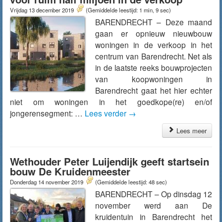
Vrijdag 13 december 2019
(Gemiddelde leestijd: 1 min, 9 sec)
BARENDRECHT – Deze maand
gaan er opnieuw nieuwbouw
woningen in de verkoop in het
centrum van Barendrecht. Net als
in de laatste reeks bouwprojecten
van koopwoningen in
Barendrecht gaat het hier echter
niet om woningen in het goedkope(re) en/of
jongerensegment: …
Lees verder
→
Lees meer
Wethouder Peter Luijendijk geeft startsein
bouw De Kruidenmeester
Donderdag 14 november 2019
(Gemiddelde leestijd: 48 sec)
BARENDRECHT – Op dinsdag 12
november werd aan De
kruidentuin in Barendrecht het