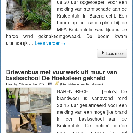
08:50 uur opgeroepen voor een
melding van stormschade aan de
Kruidentuin in Barendrecht. Een
boom op het schoolplein bij de
MFA Kruidentuin was tijdens de
harde wind geknakt/omgewaaid. De boom kwam
uiteindelijk …
Lees verder
→
Lees meer
Brievenbus met vuurwerk uit muur van
basisschool De Hoeksteen geknald
Dinsdag 28 december 2021
(Gemiddelde leestijd: 45 sec)
BARENDRECHT – [Foto’s] De
brandweer is vanavond rond
20:45 uur gealarmeerd voor een
melding van een mogelijke brand
in een basisschool aan de
Kruidentuin. De melder hoorde
een alarm afgaan in het