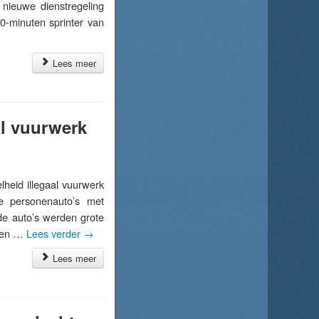
 nieuwe dienstregeling
0-minuten sprinter van
Lees meer
al vuurwerk
eid illegaal vuurwerk
e personenauto’s met
de auto’s werden grote
rden …
Lees verder
→
Lees meer