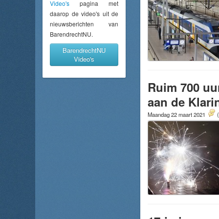
Video's
pagina met
daarop de video's uit de
nieuwsberichten van
BarendrechtNU.
BarendrechtNU
Video's
Ruim 700 uur
aan de Klari
Maandag 22 maart 2021