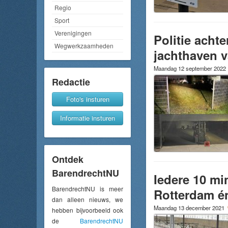
Regio
Sport
Verenigingen
Politie acht
Wegwerkzaamheden
jachthaven 
Maandag 12 september 2022
Redactie
Foto's insturen
Informatie insturen
Ontdek
BarendrechtNU
Iedere 10 mi
BarendrechtNU is meer
Rotterdam é
dan alleen nieuws, we
Maandag 13 december 2021
hebben bijvoorbeeld ook
de
BarendrechtNU