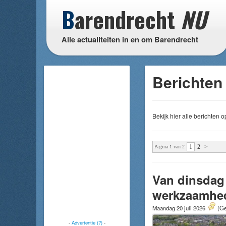
B
arendrecht
NU
Alle actualiteiten in en om Barendrecht
Berichten 
Bekijk hier alle berichten
1
2
>
Pagina 1 van 2
Van dinsdag 
werkzaamhe
Maandag 20 juli 2026
(Ge
-
Advertentie (?)
-