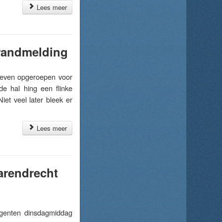
Lees meer
brandmelding
even opgeroepen voor
de hal hing een flinke
iet veel later bleek er
Lees meer
Barendrecht
genten dinsdagmiddag