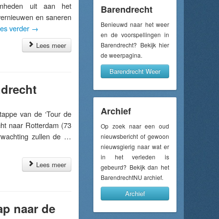
aamheden uit aan het
Barendrecht
 vernieuwen en saneren
Benieuwd naar het weer
es verder
→
en de voorspellingen in
Lees meer
Barendrecht? Bekijk hier
de weerpagina.
Barendrecht Weer
ndrecht
Archief
appe van de ‘Tour de
cht naar Rotterdam (73
Op zoek naar een oud
rwachting zullen de …
nieuwsbericht of gewoon
nieuwsgierig naar wat er
in het verleden is
Lees meer
gebeurd? Bekijk dan het
BarendrechtNU archief.
Archief
ap naar de