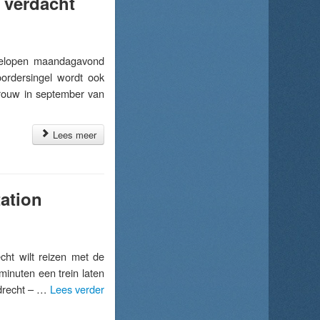
 verdacht
gelopen maandagavond
rdersingel wordt ook
vrouw in september van
Lees meer
tation
ht wilt reizen met de
minuten een trein laten
rdrecht – …
Lees verder