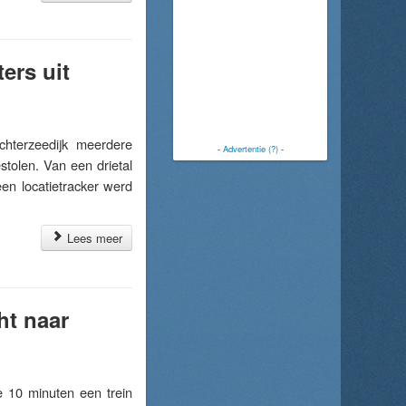
ers uit
terzeedijk meerdere
-
Advertentie (?)
-
stolen. Van een drietal
een locatietracker werd
Lees meer
ht naar
10 minuten een trein