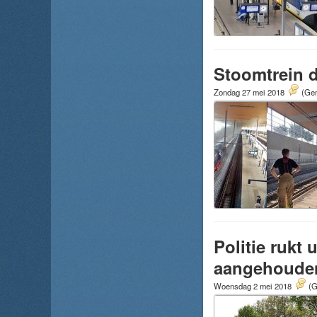
Stoomtrein 
Zondag 27 mei 2018
(Gem
Politie rukt
aangehoude
Woensdag 2 mei 2018
(G