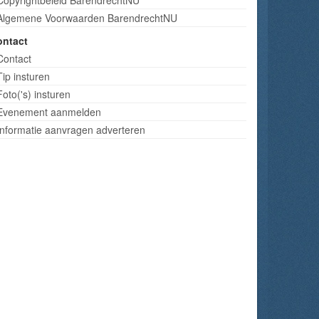
Algemene Voorwaarden BarendrechtNU
ontact
Contact
Tip insturen
Foto('s) insturen
Evenement aanmelden
Informatie aanvragen adverteren