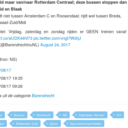
d maar van/naar Rotterdam Centraal; deze bussen stoppen dan n
id en Blaak
ijdt niet tussen Amsterdam C en Roosendaal; rijdt wel tussen Breda,
ssel-Zuid/Midi
gelet: Vrijdag, zaterdag en zondag rijden er GEEN treinen vanaf 
://t.co/aUDX44hl73
pic.twitter.com/vngl7WdrjJ
(@BarendrechtnuNL)
August 24, 2017
Bron: NS)
/08/17
/08/17 19:35
/08/17 09:26
ls uit de categorie
Barendrecht
us
Bussen
Dordrecht
NS
Openbaar Vervoer
OV
dam
Rotterdam-Zuid
Spoor
Spoorwerkzaamheden