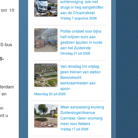
achtervolging, sok met
drugs in heg aangetroffen
s om 10
aan de Chopinstraat
Vrijdag 7 augustus 2026
Politie ontdekt voor bijna
half miljoen euro aan
gestolen spullen in loods
NS-bus
aan het Zuideinde
Dinsdag 21 juli 2026
S-
Van dinsdag t/m vrijdag
geen treinen van station
Barendrecht;
werkzaamheden aan
tterdam
spoor
d en
Maandag 20 juli 2026
Weer aanpassing kruising
en
Zuidersingel/Avenue
nt u
Carnisse: Geen voorrang
meer voor fietsers
Vrijdag 17 juli 2026