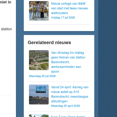
iet in
Nieuw college van B&W
van start met twee nieuwe
wethouders
Vrijdag 17 juli 2026
station
Gerelateerd nieuws
Van dinsdag t/m vrijdag
geen treinen van station
Barendrecht;
werkzaamheden aan
spoor
Maandag 20 juli 2026
Vanaf 24 april: Aanleg van
nieuw asfalt op A15
Barendrecht, meerdaagse
afsluitingen
Maandag 20 april 2026
6 en 7 juni: Open dagen