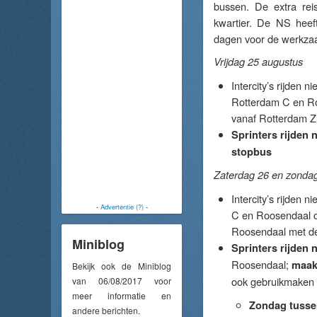
bussen. De extra reis
kwartier. De NS heef
dagen voor de werkzaa
Vrijdag 25 augustus
Intercity’s rijden
Rotterdam C en Ro
vanaf Rotterdam Z
Sprinters rijden
stopbus
Zaterdag 26 en zonda
Intercity’s rijden
-
Advertentie (?)
-
C en Roosendaal om
Roosendaal met de
Miniblog
Sprinters rijden
Roosendaal;
maak
Bekijk ook de Miniblog
ook gebruikmaken 
van 06/08/2017 voor
meer informatie en
Zondag tussen
andere berichten.