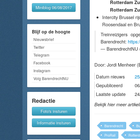
Rotterdam Zui
Miniblog 06/08/2017
Rotterdam Zu
Intercity Brussel r
Roosendaal en Bru
Blijf op de hoogte
Treinreizigers op
Nieuwsbrief
Barendrecht:
https
Twitter
— BarendrechtNU 
Telegram
Facebook
Door:
Jordi Menheer
(
Instagram
Datum nieuws
25
Volg BarendrechtNU
Gepubliceerd
06
Laatste update
24
Redactie
Bekijk hier meer artike
Foto's insturen
Informatie insturen
Barendrecht
B
ProRail
Rotter