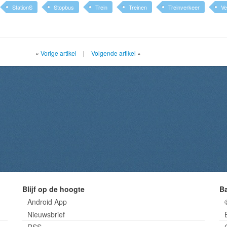
StationS
Stopbus
Trein
Treinen
Treinverkeer
Ve
«
Vorige artikel
|
Volgende artikel
»
Blijf op de hoogte
B
Android App
Nieuwsbrief
RSS