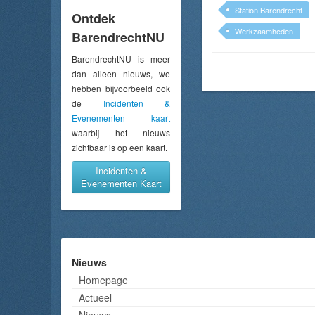
Station Barendrecht
Ontdek
Werkzaamheden
BarendrechtNU
BarendrechtNU is meer
dan alleen nieuws, we
hebben bijvoorbeeld ook
de
Incidenten &
Evenementen kaart
waarbij het nieuws
zichtbaar is op een kaart.
Incidenten &
Evenementen Kaart
Nieuws
Homepage
Actueel
Nieuws