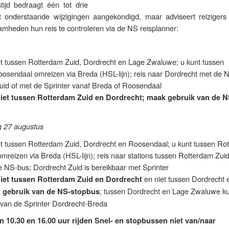
tijd bedraagt één tot drie
t onderstaande wijzigingen aangekondigd, maar adviseert reiziger
mheden hun reis te controleren via de NS reisplanner:
 niet tussen Rotterdam Zuid, Dordrecht en Lage Zwaluwe; u kunt tussen
osendaal omreizen via Breda (HSL-lijn); reis naar Dordrecht met de 
uid of met de Sprinter vanaf Breda of Roosendaal
 niet tussen Rotterdam Zuid en Dordrecht; maak gebruik van de N
g 27 augustus
 niet tussen Rotterdam Zuid, Dordrecht en Roosendaal; u kunt tussen Ro
reizen via Breda (HSL-lijn); reis naar stations tussen Rotterdam Zui
 NS-bus; Dordrecht Zuid is bereikbaar met Sprinter
en niet tussen Dordrecht 
 niet tussen Rotterdam Zuid en Dordrecht
; tussen Dordrecht en Lage Zwaluwe ku
 gebruik van de NS-stopbus
van de Sprinter Dordrecht-Breda
 10.30 en 16.00 uur rijden Snel- en stopbussen niet van/naar