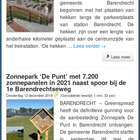
gemeente Barendrecht
begonnen met het plaatsen van
hekken langs de parkeerplaats
van station Barendrecht. De
hekken zijn over een lengte van
anderhalve kilometer geplaatst aan de centrumzijde van
het treinstation. “De hekken …
Lees verder
→
Lees meer
Zonnepark ‘De Punt’ met 7.200
zonnepanelen in 2021 naast spoor bij de
1e Barendrechtseweg
Donderdag 12 december 2019
(Gemiddelde leestijd: 1 min, 33 sec)
BARENDRECHT – Greenspread
heeft de definitieve gunning voor
de aanbesteding Zonnepark De
Punt in Barendrecht ontvangen.
De gemeente Barendrecht startte
in september dit jaar de