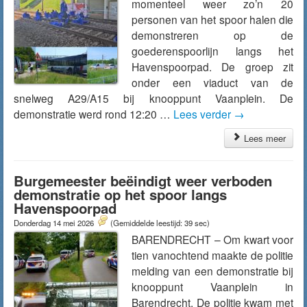
momenteel weer zo’n 20
personen van het spoor halen die
demonstreren op de
goederenspoorlijn langs het
Havenspoorpad. De groep zit
onder een viaduct van de
snelweg A29/A15 bij knooppunt Vaanplein. De
demonstratie werd rond 12:20 …
Lees verder
→
Lees meer
Burgemeester beëindigt weer verboden
demonstratie op het spoor langs
Havenspoorpad
Donderdag 14 mei 2026
(Gemiddelde leestijd: 39 sec)
BARENDRECHT – Om kwart voor
tien vanochtend maakte de politie
melding van een demonstratie bij
knooppunt Vaanplein in
Barendrecht. De politie kwam met