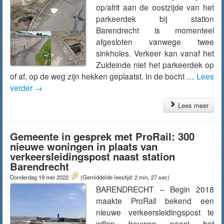
op/afrit aan de oostzijde van het
parkeerdek bij station
Barendrecht is momenteel
afgesloten vanwege twee
sinkholes. Verkeer kan vanaf het
Zuideinde niet het parkeerdek op
of af, op de weg zijn hekken geplaatst. In de bocht …
Lees
verder
→
Lees meer
Gemeente in gesprek met ProRail: 300
nieuwe woningen in plaats van
verkeersleidingspost naast station
Barendrecht
Donderdag 19 mei 2022
(Gemiddelde leestijd: 2 min, 27 sec)
BARENDRECHT – Begin 2018
maakte ProRail bekend een
nieuwe verkeersleidingspost te
willen bouwen naast het