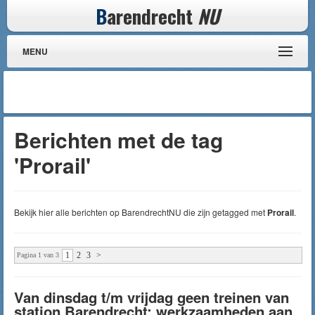
B
arendrecht
NU
MENU
Berichten met de tag
'Prorail'
Bekijk hier alle berichten op BarendrechtNU die zijn getagged met
Prorail
.
1
2
3
>
Pagina 1 van 3
Van dinsdag t/m vrijdag geen treinen van
station Barendrecht; werkzaamheden aan