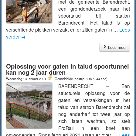
met de gemeente Barendrecht,
een grondonderzoek naar het
spoortalud bij station
Barendrecht. Het talud is op
verschillende plekken verzakt en er zitten gaten in …
Lees
verder
→
Lees meer
Oplossing voor gaten in talud spoortunnel
kan nog 2 jaar duren
Woensdag 13 januari 2021
(Gemiddelde leestijd: 1 min, 44 sec)
BARENDRECHT – Een
structurele oplossing voor de
gaten en verzakkingen in het
talud van station Barendrecht zal
nog anderhalf tot twee jaar op
zich laten wachten, zo stelt
ProRail in een brief aan
omwonenden. Sinds februari 2020 staan er over …
Lees