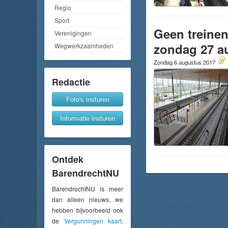
Regio
Sport
Geen treinen
Verenigingen
zondag 27 a
Wegwerkzaamheden
Zondag 6 augustus 2017
Redactie
Foto's insturen
Informatie insturen
Ontdek
BarendrechtNU
BarendrechtNU is meer
dan alleen nieuws, we
hebben bijvoorbeeld ook
de
Vergunningen kaart
.