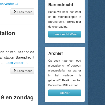
es verder
→
Barendrecht
Lees meer
Benieuwd naar het weer
en de voorspellingen in
Barendrecht? Bekijk hier
de weerpagina.
tation
Barendrecht Weer
 er van, naar of via
Archief
af station Barendrecht
Op zoek naar een oud
je …
Lees verder
→
nieuwsbericht of gewoon
nieuwsgierig naar wat er
Lees meer
in het verleden is
gebeurd? Bekijk dan het
BarendrechtNU archief.
Archief
g 9 en zondag