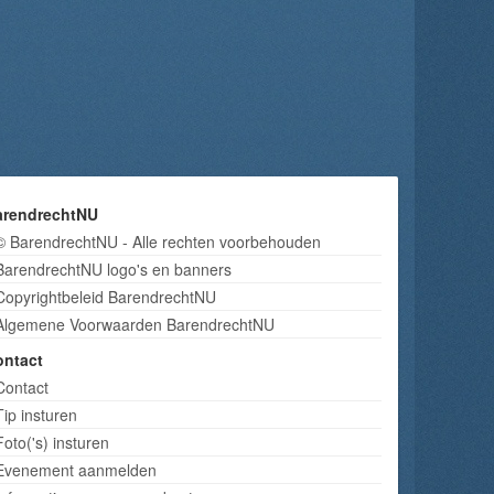
arendrechtNU
© BarendrechtNU - Alle rechten voorbehouden
BarendrechtNU logo's en banners
Copyrightbeleid BarendrechtNU
Algemene Voorwaarden BarendrechtNU
ontact
Contact
Tip insturen
Foto('s) insturen
Evenement aanmelden