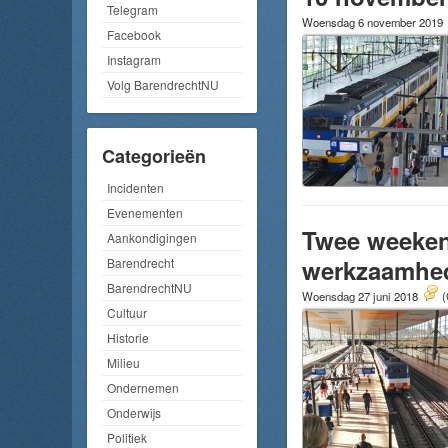
Telegram
Woensdag 6 november 2019
Facebook
Instagram
Volg BarendrechtNU
Categorieën
Incidenten
Evenementen
Twee weeken
Aankondigingen
werkzaamhe
Barendrecht
BarendrechtNU
Woensdag 27 juni 2018
(
Cultuur
Historie
Milieu
Ondernemen
Onderwijs
Politiek