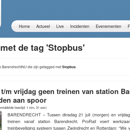
Home
Actueel
Live
Incidenten
Evenementen
F
met de tag 'Stopbus'
 op BarendrechtNU die zijn getagged met
Stopbus
.
t/m vrijdag geen treinen van station Ba
den aan spoor
middelde leestijd: 1 min, 31 sec)
BARENDRECHT – Tussen dinsdag 21 juli (morgen) en vrijdag 2
treinen vanaf station Barendrecht. ProRail voert werkz
treinbeveiliging systeem tussen Zwijndrecht en Rotterdam: “We