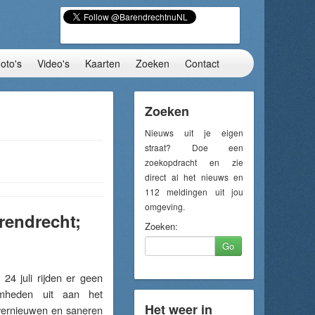
oto's
Video's
Kaarten
Zoeken
Contact
Zoeken
Nieuws uit je eigen
straat? Doe een
zoekopdracht en zie
direct al het nieuws en
112 meldingen uit jou
omgeving.
rendrecht;
Zoeken:
Go
4 juli rijden er geen
aamheden uit aan het
Het weer in
 vernieuwen en saneren