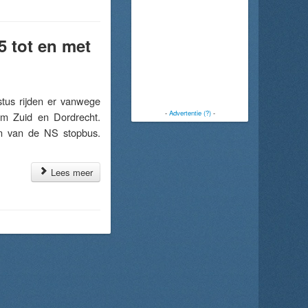
5 tot en met
us rijden er vanwege
-
Advertentie (?)
-
am Zuid en Dordrecht.
en van de NS stopbus.
Lees meer