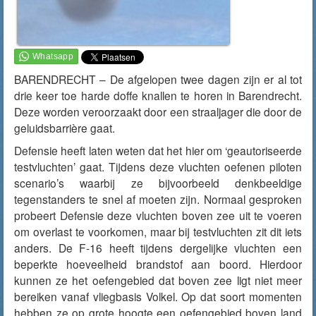
BARENDRECHT – De afgelopen twee dagen zijn er al tot
drie keer toe harde doffe knallen te horen in Barendrecht.
Deze worden veroorzaakt door een straaljager die door de
geluidsbarrière gaat.
Defensie heeft laten weten dat het hier om ‘geautoriseerde
testvluchten’ gaat. Tijdens deze vluchten oefenen piloten
scenario’s waarbij ze bijvoorbeeld denkbeeldige
tegenstanders te snel af moeten zijn. Normaal gesproken
probeert Defensie deze vluchten boven zee uit te voeren
om overlast te voorkomen, maar bij testvluchten zit dit iets
anders. De F-16 heeft tijdens dergelijke vluchten een
beperkte hoeveelheid brandstof aan boord. Hierdoor
kunnen ze het oefengebied dat boven zee ligt niet meer
bereiken vanaf vliegbasis Volkel. Op dat soort momenten
hebben ze op grote hoogte een oefengebied boven land