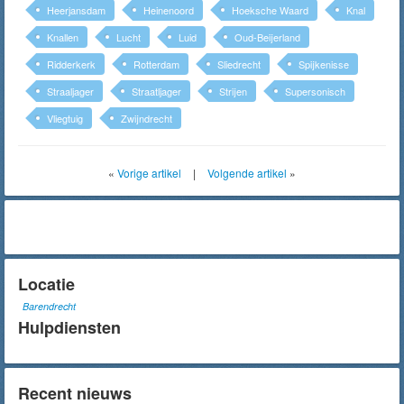
Heerjansdam
Heinenoord
Hoeksche Waard
Knal
Knallen
Lucht
Luid
Oud-Beijerland
Ridderkerk
Rotterdam
Sliedrecht
Spijkenisse
Straaljager
Straatljager
Strijen
Supersonisch
Vliegtuig
Zwijndrecht
«
Vorige artikel
|
Volgende artikel
»
Locatie
Barendrecht
Hulpdiensten
Recent nieuws