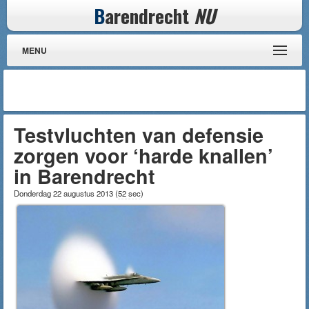
B
arendrecht
NU
MENU
Testvluchten van defensie
zorgen voor ‘harde knallen’
in Barendrecht
Donderdag 22 augustus 2013
(
52 sec
)