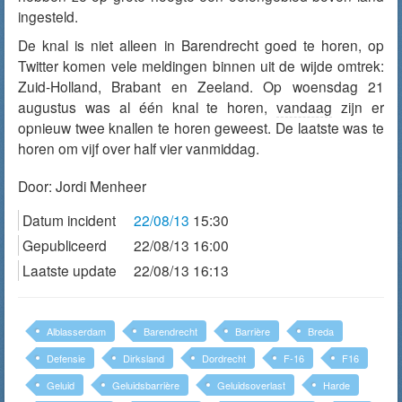
ingesteld.
De knal is niet alleen in Barendrecht goed te horen, op
Twitter komen vele meldingen binnen uit de wijde omtrek:
Zuid-Holland, Brabant en Zeeland. Op woensdag 21
augustus was al één knal te horen,
vandaag
zijn er
opnieuw twee knallen te horen geweest. De laatste was te
horen om vijf over half vier vanmiddag.
Door:
Jordi Menheer
Datum incident
22/08/13
15:30
Gepubliceerd
22/08/13 16:00
Laatste update
22/08/13 16:13
Alblasserdam
Barendrecht
Barrière
Breda
Defensie
Dirksland
Dordrecht
F-16
F16
Geluid
Geluidsbarrière
Geluidsoverlast
Harde