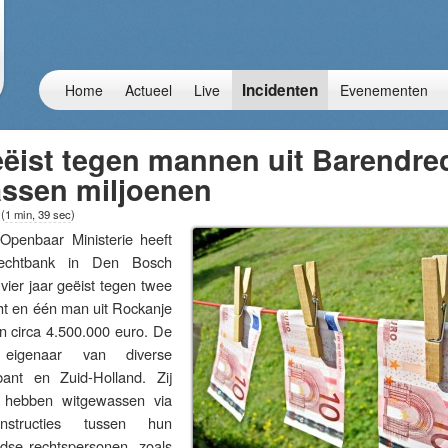
Incidenten
Home
Actueel
Live
Evenementen
eëist tegen mannen uit Barendre
assen miljoenen
3
(
1 min, 39 sec
)
enbaar Ministerie heeft
chtbank in Den Bosch
 vier jaar geëist tegen twee
t en één man uit Rockanje
n circa 4.500.000 euro. De
 eigenaar van diverse
bant en Zuid-Holland. Zij
 hebben witgewassen via
onstructies tussen hun
ndse rechtspersonen, zoals