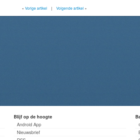
«
Vorige artikel
|
Volgende artikel
»
Blijf op de hoogte
B
Android App
Nieuwsbrief
RSS