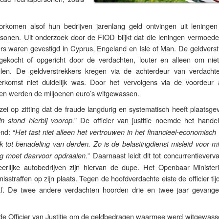
rkomen alsof hun bedrijven jarenlang geld ontvingen uit leningen 
sonen. Uit onderzoek door de FIOD blijkt dat die leningen vermoedeli
ers waren gevestigd in Cyprus, Engeland en Isle of Man. De geldverst
gekocht of opgericht door de verdachten, louter en alleen om niet
llen. De geldverstrekkers kregen via de achterdeur van verdacht
rkomst niet duidelijk was. Door het vervolgens via de voordeur
enen werden de miljoenen euro’s witgewassen.
e zei op zitting dat de fraude langdurig en systematisch heeft plaatsg
” De officier van justitie noemde het hande
n stond hierbij voorop.
nd: “
Het tast niet alleen het vertrouwen in het financieel-economisch
k tot benadeling van derden. Zo is de belastingdienst misleid voor m
” Daarnaast leidt dit tot concurrentieverva
g moet daarvoor opdraaien.
rlijke autobedrijven zijn hiervan de dupe. Het Openbaar Ministeri
sstraffen op zijn plaats. Tegen de hoofdverdachte eiste de officier ti
straf. De twee andere verdachten hoorden drie en twee jaar gevangen
 de Officier van Justitie om de geldbedragen waarmee werd witgewasse