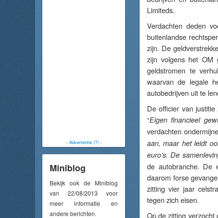
Limiteds.
Verdachten deden voo
buitenlandse rechtsper
zijn. De geldverstrekk
zijn volgens het OM 
geldstromen te verhu
waarvan de legale he
autobedrijven uit te l
De officier van justiti
“
Eigen financieel gewi
verdachten ondermijne
aan, maar het leidt oo
-
Advertentie (?)
-
euro’s. De samenlevin
de autobranche. De ee
Miniblog
daarom forse gevangeni
Bekijk ook de Miniblog
zitting vier jaar cel
van 22/08/2013 voor
tegen zich eisen.
meer informatie en
andere berichten.
Op de zitting verzocht