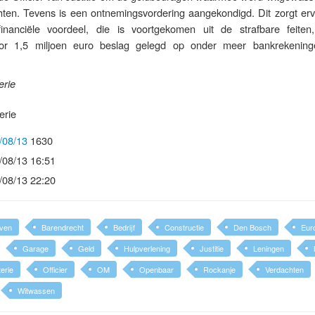
en. Tevens is een ontnemingsvordering aangekondigd. Dit zorgt erv
nanciële voordeel, die is voortgekomen uit de strafbare feiten
or 1,5 miljoen euro beslag gelegd op onder meer bankrekenin
erie
erie
/08/13
1630
/08/13 16:51
/08/13 22:20
jven
Barendrecht
Bedrijf
Constructie
Den Bosch
Eur
Garage
Geld
Hulpverlening
Justitie
Leningen
terie
Officier
OM
Openbaar
Rockanje
Verdachten
Witwassen