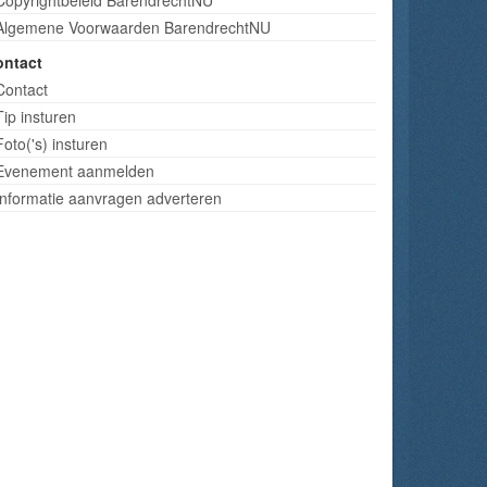
Algemene Voorwaarden BarendrechtNU
ontact
Contact
Tip insturen
Foto('s) insturen
Evenement aanmelden
Informatie aanvragen adverteren