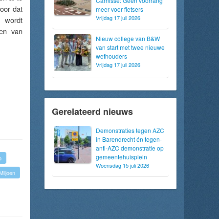
Carnisse: Geen voorrang
oor dat
meer voor fietsers
Vrijdag 17 juli 2026
, wordt
gen van
Nieuw college van B&W
van start met twee nieuwe
wethouders
Vrijdag 17 juli 2026
Gerelateerd nieuws
Demonstraties tegen AZC
in Barendrecht én tegen-
anti-AZC demonstratie op
gemeentehuisplein
o
Woensdag 15 juli 2026
Miljoen