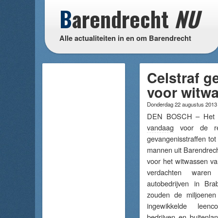
B
arendrecht
NU
Alle actualiteiten in en om Barendrecht
Celstraf g
voor witw
Donderdag 22 augustus 201
DEN BOSCH – Het Op
vandaag
voor de re
gevangenisstraffen tot
mannen uit Barendrech
voor het witwassen va
verdachten waren
autobedrijven in Bra
zouden de miljoenen
ingewikkelde leenc
bedrijven en buitenla