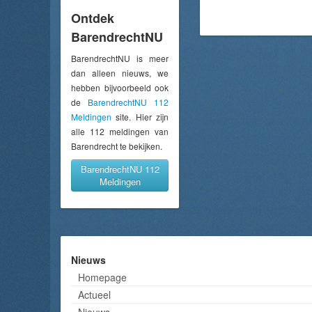
Ontdek
BarendrechtNU
BarendrechtNU is meer
dan alleen nieuws, we
hebben bijvoorbeeld ook
de
BarendrechtNU 112
Meldingen
site. Hier zijn
alle 112 meldingen van
Barendrecht te bekijken.
BarendrechtNU 112
Meldingen
Nieuws
Homepage
Actueel
Nieuws