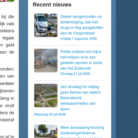
Recent nieuws
bij die
Dealer aangehouden na
achtervolging, sok met
jk vals
drugs in heg aangetroffen
rekkers
aan de Chopinstraat
 legale
Vrijdag 7 augustus 2026
en geld
 aan de
Politie ontdekt voor bijna
half miljoen euro aan
gestolen spullen in loods
evonden:
aan het Zuideinde
Dinsdag 21 juli 2026
len van
 verkeer
Van dinsdag t/m vrijdag
iljoenen
geen treinen van station
lsing in
Barendrecht;
werkzaamheden aan
e vindt
spoor
jdens de
Maandag 20 juli 2026
isstraf
Weer aanpassing kruising
Zuidersingel/Avenue
n af te