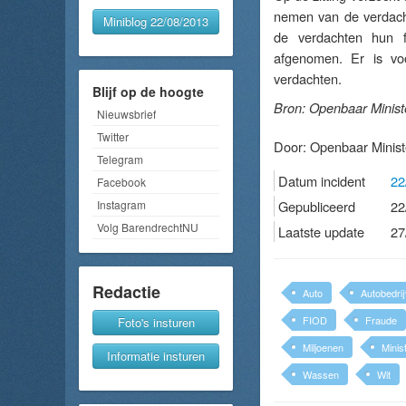
nemen van de verdacht
Miniblog 22/08/2013
de verdachten hun fi
afgenomen. Er is vo
verdachten.
Blijf op de hoogte
Bron: Openbaar Minist
Nieuwsbrief
Twitter
Door:
Openbaar Minist
Telegram
Datum incident
22
Facebook
Instagram
Gepubliceerd
22
Volg BarendrechtNU
Laatste update
27
Redactie
Auto
Autobedri
FIOD
Fraude
Foto's insturen
Miljoenen
Minis
Informatie insturen
Wassen
Wit