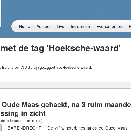
Home
Actueel
Live
Incidenten
Evenementen
F
 met de tag 'Hoeksche-waard'
 op BarendrechtNU die zijn getagged met
Hoeksche-waard
.
Oude Maas gehackt, na 3 ruim maanden
ossing in zicht
delde leestijd: 1 min, 19 sec)
BARENDRECHT – De vijf windturbines langs de Oude Maas, aa