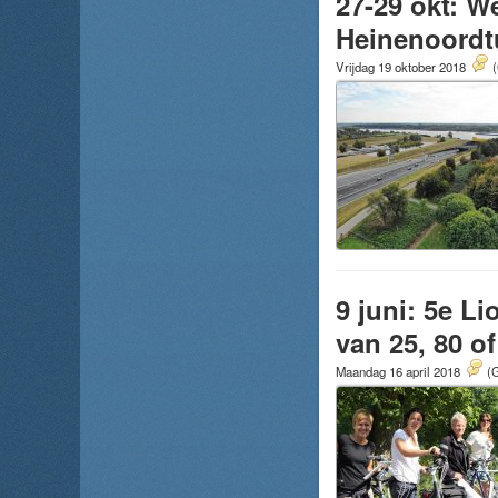
27-29 okt: W
Heinenoordt
Vrijdag 19 oktober 2018
(
9 juni: 5e L
van 25, 80 o
Maandag 16 april 2018
(G