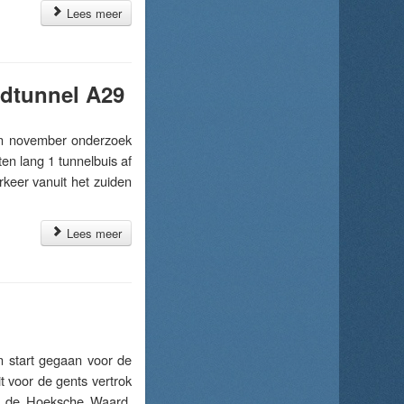
Lees meer
rdtunnel A29
n november onderzoek
en lang 1 tunnelbuis af
rkeer vanuit het zuiden
Lees meer
 start gegaan voor de
it voor de gents vertrok
or de Hoeksche Waard.