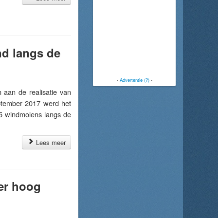
nd langs de
-
Advertentie (?)
-
aan de realisatie van
ptember 2017 werd het
 5 windmolens langs de
Lees meer
er hoog