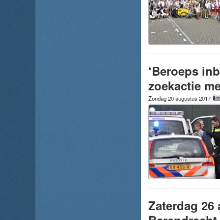
‘Beroeps inb
zoekactie me
Zondag 20 augustus 2017
Zaterdag 26 