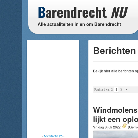
B
arendrecht
NU
Alle actualiteiten in en om Barendrecht
Berichten
Bekijk hier alle berichten
1
2
>
Pagina 1 van 2
Windmolens 
lijkt een opl
Vrijdag 8 juli 2022
(Gemid
-
Advertentie (?)
-