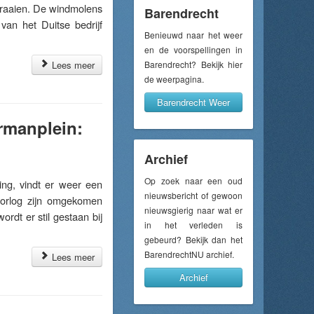
draaien. De windmolens
Barendrecht
an het Duitse bedrijf
Benieuwd naar het weer
en de voorspellingen in
Lees meer
Barendrecht? Bekijk hier
de weerpagina.
Barendrecht Weer
rmanplein:
Archief
Op zoek naar een oud
g, vindt er weer een
nieuwsbericht of gewoon
oorlog zijn omgekomen
nieuwsgierig naar wat er
rdt er stil gestaan bij
in het verleden is
gebeurd? Bekijk dan het
BarendrechtNU archief.
Lees meer
Archief