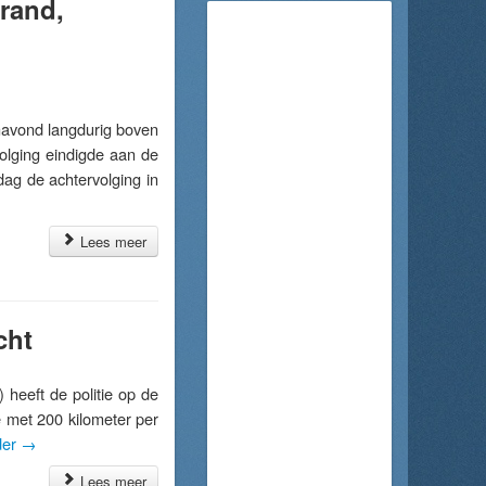
brand,
avond langdurig boven
olging eindigde aan de
ag de achtervolging in
Lees meer
cht
eeft de politie op de
 met 200 kilometer per
der
→
Lees meer