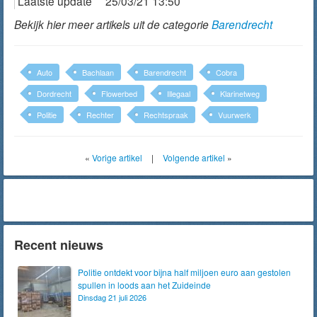
Laatste update
25/03/21 13:50
Bekijk hier meer artikels uit de categorie
Barendrecht
Auto
Bachlaan
Barendrecht
Cobra
Dordrecht
Flowerbed
Illegaal
Klarinetweg
Politie
Rechter
Rechtspraak
Vuurwerk
«
Vorige artikel
|
Volgende artikel
»
Recent nieuws
Politie ontdekt voor bijna half miljoen euro aan gestolen
spullen in loods aan het Zuideinde
Dinsdag 21 juli 2026