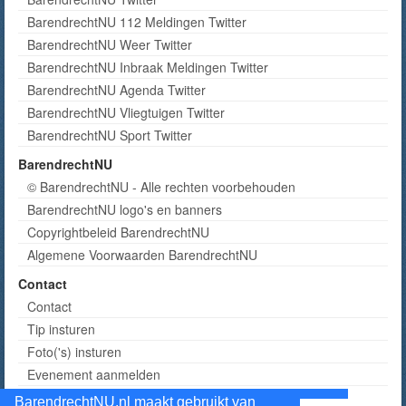
BarendrechtNU 112 Meldingen Twitter
BarendrechtNU Weer Twitter
BarendrechtNU Inbraak Meldingen Twitter
BarendrechtNU Agenda Twitter
BarendrechtNU Vliegtuigen Twitter
BarendrechtNU Sport Twitter
BarendrechtNU
© BarendrechtNU - Alle rechten voorbehouden
BarendrechtNU logo's en banners
Copyrightbeleid BarendrechtNU
Algemene Voorwaarden BarendrechtNU
Contact
Contact
Tip insturen
Foto('s) insturen
Evenement aanmelden
Informatie aanvragen adverteren
BarendrechtNU.nl maakt gebruikt van