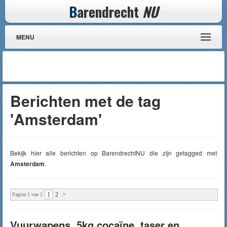
B
arendrecht
NU
MENU
Berichten met de tag
'Amsterdam'
Bekijk hier alle berichten op BarendrechtNU die zijn getagged met
Amsterdam
.
1
2
>
Pagina 1 van 2
Vuurwapens, 5kg cocaïne, taser en