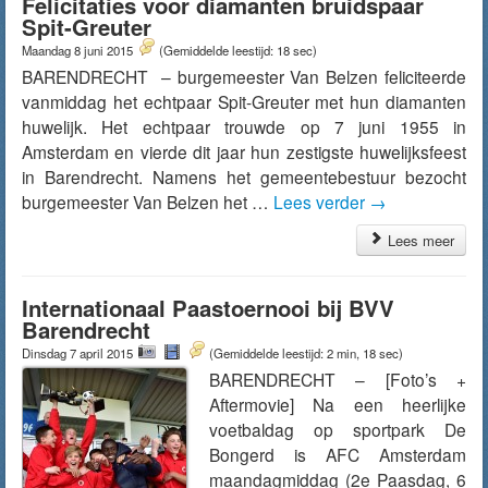
Felicitaties voor diamanten bruidspaar
Spit-Greuter
Maandag 8 juni 2015
(Gemiddelde leestijd: 18 sec)
BARENDRECHT – burgemeester Van Belzen feliciteerde
vanmiddag het echtpaar Spit-Greuter met hun diamanten
huwelijk. Het echtpaar trouwde op 7 juni 1955 in
Amsterdam en vierde dit jaar hun zestigste huwelijksfeest
in Barendrecht. Namens het gemeentebestuur bezocht
burgemeester Van Belzen het …
Lees verder
→
Lees meer
Internationaal Paastoernooi bij BVV
Barendrecht
Dinsdag 7 april 2015
(Gemiddelde leestijd: 2 min, 18 sec)
BARENDRECHT – [Foto’s +
Aftermovie] Na een heerlijke
voetbaldag op sportpark De
Bongerd is AFC Amsterdam
maandagmiddag (2e Paasdag, 6