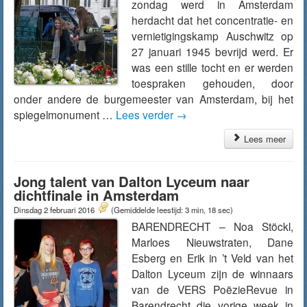
zondag werd in Amsterdam
herdacht dat het concentratie- en
vernietigingskamp Auschwitz op
27 januari 1945 bevrijd werd. Er
was een stille tocht en er werden
toespraken gehouden, door
onder andere de burgemeester van Amsterdam, bij het
spiegelmonument …
Lees verder
→
Lees meer
Jong talent van Dalton Lyceum naar
dichtfinale in Amsterdam
Dinsdag 2 februari 2016
(Gemiddelde leestijd: 3 min, 18 sec)
BARENDRECHT – Noa Stöckl,
Marloes Nieuwstraten, Dane
Esberg en Erik in ’t Veld van het
Dalton Lyceum zijn de winnaars
van de VERS PoëzieRevue in
Barendrecht die vorige week in