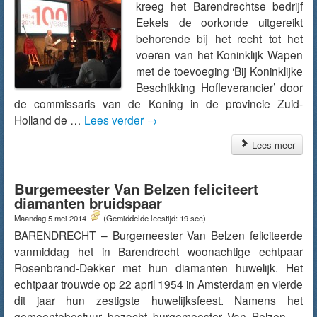
kreeg het Barendrechtse bedrijf
Eekels de oorkonde uitgereikt
behorende bij het recht tot het
voeren van het Koninklijk Wapen
met de toevoeging ‘Bij Koninklijke
Beschikking Hofleverancier’ door
de commissaris van de Koning in de provincie Zuid-
Holland de …
Lees verder
→
Lees meer
Burgemeester Van Belzen feliciteert
diamanten bruidspaar
Maandag 5 mei 2014
(Gemiddelde leestijd: 19 sec)
BARENDRECHT – Burgemeester Van Belzen feliciteerde
vanmiddag het in Barendrecht woonachtige echtpaar
Rosenbrand-Dekker met hun diamanten huwelijk. Het
echtpaar trouwde op 22 april 1954 in Amsterdam en vierde
dit jaar hun zestigste huwelijksfeest. Namens het
gemeentebestuur bezocht burgemeester Van Belzen …