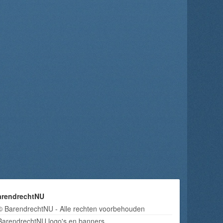
arendrechtNU
© BarendrechtNU - Alle rechten voorbehouden
BarendrechtNU logo's en banners