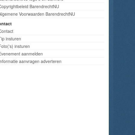
Copyrightbeleid BarendrechtNU
Algemene Voorwaarden BarendrechtNU
ontact
Contact
Tip insturen
Foto('s) insturen
Evenement aanmelden
Informatie aanvragen adverteren