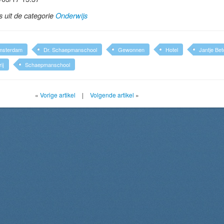
ls uit de categorie
Onderwijs
msterdam
Dr. Schaepmanschool
Gewonnen
Hotel
Jantje Bet
ij
Schaepmanschool
«
Vorige artikel
|
Volgende artikel
»