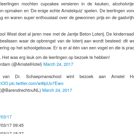
 leerlingen mochten cupcakes versieren in de keuken, alcoholvrije
en opmaken en ‘De enige echte Amstelquiz’ spelen. De leerlingen von
ag en waren super enthousiast over de gewonnen prijs en de gastvrijh
l West doet al jaren mee met de Jantje Beton Loterij. De kinderraad
eslissen waar de opbrengst van de loterij aan wordt besteed: dit w
ring op het schoolgebouw. Er is er al één van een vogel en die is prac
L
Het was erg leuk om de leerlingen op bezoek te hebben!
erdam (@AmstelHotel)
March 24, 2017
 van Dr. Schaepmanschool wint bezoek aan Amstel H
fanOO
pic.twitter.com/w8lpUo7Ewo
(@BarendrechtnuNL)
March 24, 2017
/03/17
/03/17 09:45
/03/17 15:37