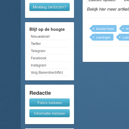
Miniblog 24/03/2017
Bekijk hier meer artike
Blijf op de hoogte
Amstel Hotel
A
Nieuwsbrief
Leerlingen
Loter
Twitter
Telegram
Facebook
Instagram
Volg BarendrechtNU
Redactie
Foto's insturen
Informatie insturen