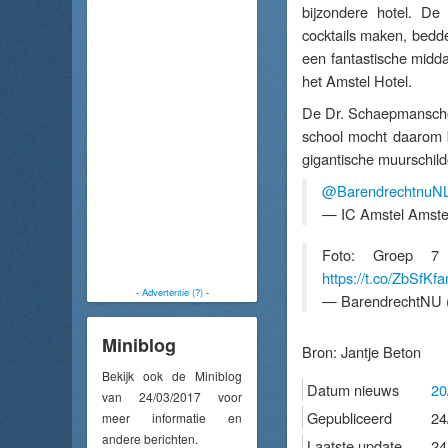
bijzondere hotel. De
cocktails maken, bedd
een fantastische midd
het Amstel Hotel.
De Dr. Schaepmanschoo
school mocht daarom b
gigantische muurschilde
@BarendrechtnuN
— IC Amstel Amst
Foto: Groep 7
https://t.co/ZbSfK
-
Advertentie (?)
-
— BarendrechtNU 
Miniblog
Bron:
Jantje Beton
Bekijk ook de Miniblog
Datum nieuws
20
van 24/03/2017 voor
Gepubliceerd
24
meer informatie en
andere berichten.
Laatste update
24