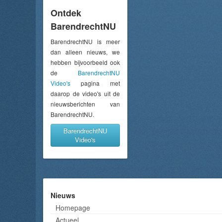
Ontdek
BarendrechtNU
BarendrechtNU is meer
dan alleen nieuws, we
hebben bijvoorbeeld ook
de
BarendrechtNU
Video's
pagina met
daarop de video's uit de
nieuwsberichten van
BarendrechtNU.
BarendrechtNU
Video's
Nieuws
Homepage
Actueel