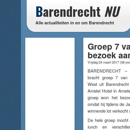
B
arendrecht
NU
Alle actualiteiten in en om Barendrecht
Groep 7 v
bezoek aa
Vrijdag 24 maart 2017
(
58 se
BARENDRECHT – O
bracht groep 7 van
West uit Barendrecht
Amstel Hotel in Amste
groep won het bezo
omdat hij tijdens de J
winnende lot verkocht
De hele groep mocht g
lunch en verschil