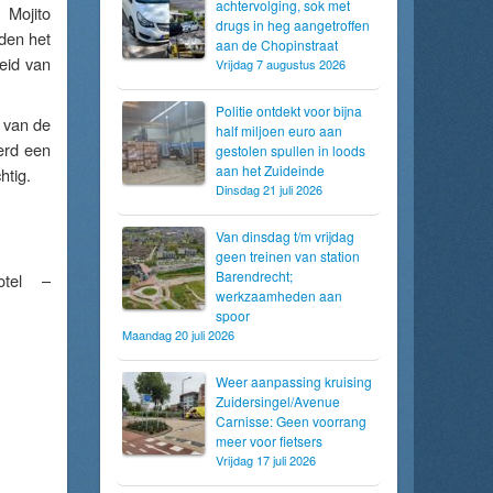
achtervolging, sok met
 Mojito
drugs in heg aangetroffen
den het
aan de Chopinstraat
eid van
Vrijdag 7 augustus 2026
Politie ontdekt voor bijna
 van de
half miljoen euro aan
erd een
gestolen spullen in loods
aan het Zuideinde
htig.
Dinsdag 21 juli 2026
Van dinsdag t/m vrijdag
geen treinen van station
Barendrecht;
otel –
werkzaamheden aan
spoor
Maandag 20 juli 2026
Weer aanpassing kruising
Zuidersingel/Avenue
Carnisse: Geen voorrang
meer voor fietsers
Vrijdag 17 juli 2026