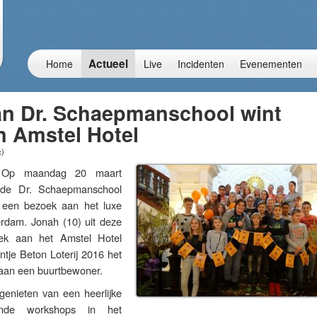
Actueel
Home
Live
Incidenten
Evenementen
an Dr. Schaepmanschool wint
n Amstel Hotel
c
)
p maandag 20 maart
 de Dr. Schaepmanschool
 een bezoek aan het luxe
rdam. Jonah (10) uit deze
ek aan het Amstel Hotel
antje Beton Loterij 2016 het
 aan een buurtbewoner.
enieten van een heerlijke
lende workshops in het