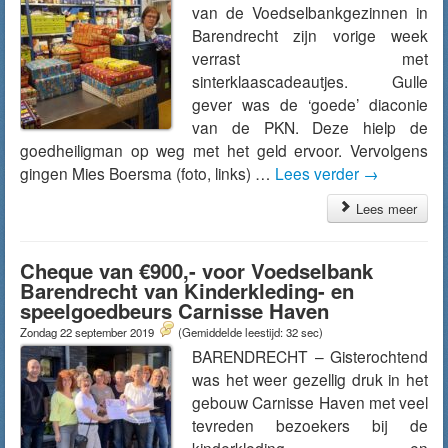
van de Voedselbankgezinnen in
Barendrecht zijn vorige week
verrast met
sinterklaascadeautjes. Gulle
gever was de ‘goede’ diaconie
van de PKN. Deze hielp de
goedheiligman op weg met het geld ervoor. Vervolgens
gingen Mies Boersma (foto, links) …
Lees verder
→
Lees meer
Cheque van €900,- voor Voedselbank
Barendrecht van Kinderkleding- en
speelgoedbeurs Carnisse Haven
Zondag 22 september 2019
(Gemiddelde leestijd: 32 sec)
BARENDRECHT – Gisterochtend
was het weer gezellig druk in het
gebouw Carnisse Haven met veel
tevreden bezoekers bij de