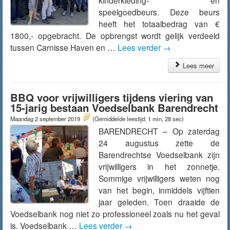
kinderkleding- en
speelgoedbeurs. Deze beurs
heeft het totaalbedrag van €
1800,- opgebracht. De opbrengst wordt gelijk verdeeld
tussen Carnisse Haven en …
Lees verder
→
Lees meer
BBQ voor vrijwilligers tijdens viering van
15-jarig bestaan Voedselbank Barendrecht
Maandag 2 september 2019
(Gemiddelde leestijd: 1 min, 28 sec)
BARENDRECHT – Op zaterdag
24 augustus zette de
Barendrechtse Voedselbank zijn
vrijwilligers in het zonnetje.
Sommige vrijwilligers weten nog
van het begin, inmiddels vijftien
jaar geleden. Toen draaide de
Voedselbank nog niet zo professioneel zoals nu het geval
is. Voedselbank …
Lees verder
→