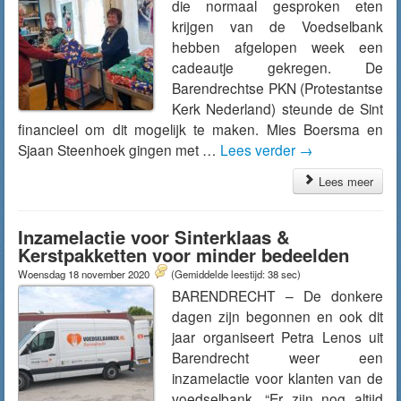
die normaal gesproken eten
krijgen van de Voedselbank
hebben afgelopen week een
cadeautje gekregen. De
Barendrechtse PKN (Protestantse
Kerk Nederland) steunde de Sint
financieel om dit mogelijk te maken. Mies Boersma en
Sjaan Steenhoek gingen met …
Lees verder
→
Lees meer
Inzamelactie voor Sinterklaas &
Kerstpakketten voor minder bedeelden
Woensdag 18 november 2020
(Gemiddelde leestijd: 38 sec)
BARENDRECHT – De donkere
dagen zijn begonnen en ook dit
jaar organiseert Petra Lenos uit
Barendrecht weer een
inzamelactie voor klanten van de
voedselbank. “Er zijn nog altijd