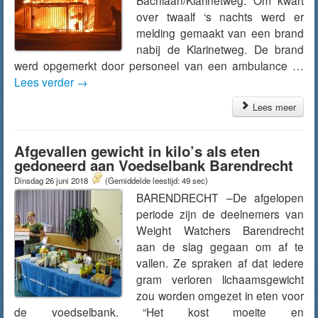
Bachlaan/Klarinetweg. Om kwart
over twaalf ‘s nachts werd er
melding gemaakt van een brand
nabij de Klarinetweg. De brand
werd opgemerkt door personeel van een ambulance …
Lees verder
→
Lees meer
Afgevallen gewicht in kilo’s als eten
gedoneerd aan Voedselbank Barendrecht
Dinsdag 26 juni 2018
(Gemiddelde leestijd: 49 sec)
BARENDRECHT –De afgelopen
periode zijn de deelnemers van
Weight Watchers Barendrecht
aan de slag gegaan om af te
vallen. Ze spraken af dat iedere
gram verloren lichaamsgewicht
zou worden omgezet in eten voor
de voedselbank. “Het kost moeite en