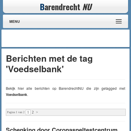
B
arendrecht
NU
MENU
Berichten met de tag
'Voedselbank'
Bekijk hier alle berichten op BarendrechtNU die zijn getagged met
Voedselbank
.
1
2
>
Pagina 1 van 2
Schenking door Coronasneltestcentrum