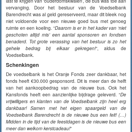
last te krijgen van ‘ouderdomskwalen’, de bus was toe aan
vervanging. Door het bestuur van de Voedselbank
Barendrecht was al geld gereserveerd, maar dit bleek nog
niet voldoende voor een nieuwe goed bus met genoeg
ruimte en een koeling. “
Daarom is er in het kader van ‘niet
geschoten altijd mis’ een aantal sponsoren en fondsen
benaderd. Tot grote verassing van het bestuur is zo het
gehele bedrag bij elkaar gekregen!
“, aldus de
Voedselbank.
Schenkingen
De voedselbank is het Oranje Fonds zeer dankbaar, het
fonds heeft €30.000 gesponsord. Dit is meer dan de helft
van het aankoopbedrag van de nieuwe bus. Ook het
Kansfonds heeft een aanzienlijke bijdrage geleverd. “
De
vrijwilligers en klanten van de Voedselbank zijn heel erg
dankbaar! Samen met het eigen spaargeld van de
Voedselbank Barendrecht is de nieuwe bus een feit! (…)
Midden in de tijd van de feestdagen is de nieuwe bus een
meer dan welkom kerstcadeau!
”