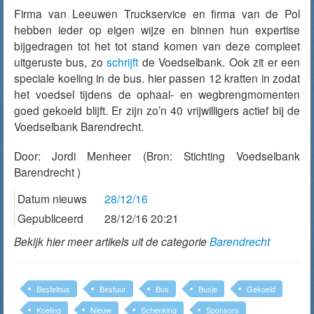
Firma van Leeuwen Truckservice en firma van de Pol
hebben ieder op eigen wijze en binnen hun expertise
bijgedragen tot het tot stand komen van deze compleet
uitgeruste bus, zo
schrijft
de Voedselbank. Ook zit er een
speciale koeling in de bus. hier passen 12 kratten in zodat
het voedsel tijdens de ophaal- en wegbrengmomenten
goed gekoeld blijft. Er zijn zo’n 40 vrijwilligers actief bij de
Voedselbank Barendrecht.
Door:
Jordi Menheer
(Bron: Stichting Voedselbank
Barendrecht )
Datum nieuws
28/12/16
Gepubliceerd
28/12/16 20:21
Bekijk hier meer artikels uit de categorie
Barendrecht
Bestelbus
Bestuur
Bus
Busje
Gekoeld
Koeling
Nieuw
Schenking
Sponsors