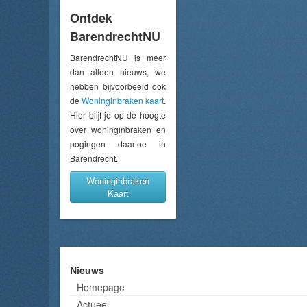
Ontdek
BarendrechtNU
BarendrechtNU is meer
dan alleen nieuws, we
hebben bijvoorbeeld ook
de
Woninginbraken kaart
.
Hier blijf je op de hoogte
over woninginbraken en
pogingen daartoe in
Barendrecht.
Woninginbraken
Kaart
Nieuws
Homepage
Actueel