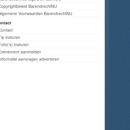
Copyrightbeleid BarendrechtNU
Algemene Voorwaarden BarendrechtNU
ontact
Contact
Tip insturen
Foto('s) insturen
Evenement aanmelden
Informatie aanvragen adverteren