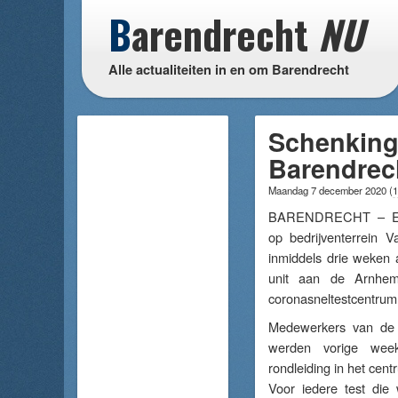
B
arendrecht
NU
Alle actualiteiten in en om Barendrecht
Schenking
Barendrec
Maandag 7 december 2020
(
1
BARENDRECHT – Een
op bedrijventerrein V
inmiddels drie weken a
unit aan de Arnhe
coronasneltestcentrum
Medewerkers van de 
werden vorige wee
rondleiding in het cent
Voor iedere test die