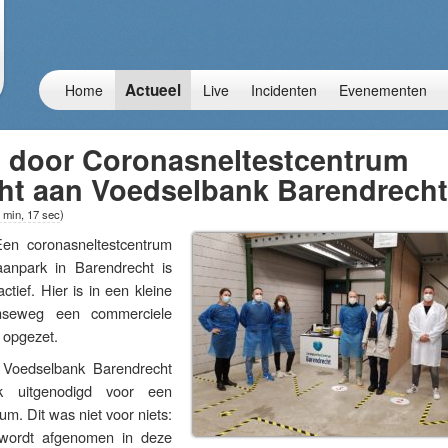
Actueel
Home
Live
Incidenten
Evenementen
 door Coronasneltestcentrum
ht aan Voedselbank Barendrecht
 min, 17 sec
)
 coronasneltestcentrum
aanpark in Barendrecht is
ctief. Hier is in een kleine
mseweg een commerciele
 opgezet.
Voedselbank Barendrecht
k uitgenodigd voor een
rum. Dit was niet voor niets:
 wordt afgenomen in deze