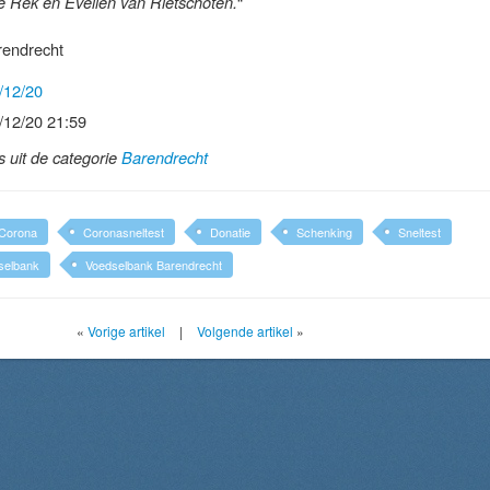
“
e Rek en Evelien van Rietschoten.
rendrecht
/12/20
/12/20 21:59
ls uit de categorie
Barendrecht
Corona
Coronasneltest
Donatie
Schenking
Sneltest
selbank
Voedselbank Barendrecht
«
Vorige artikel
|
Volgende artikel
»