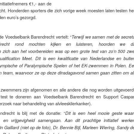
initiatiefnemers €1,- aan de
ht. Honderden sporters die zich vorige week moesten laten testen he
den euro’s gezorgd.
 Voedselbank Barendrecht vertelt: “
Terwijl we samen met de secreta
drecht rond mochten kijken en luisteren, hoorden we d
m zich aan het voorbereiden was op een grote test van zo’n 500 z
lification Meet. Dit is een kwalificatie van Nederlandse en buite
mpische of Paralympische Spelen of het EK-zwemmen in Polen. Ee
ijn team, waarvoor ze op deze dinsdagavond samen gaan zitten om al
de zwemmers zijn afgenomen en alle andere die nog worden uitgevoerd 
 test te doneren aan Voedselbank Barendrecht en Support Caspa
derzoek naar behandeling van alvleesklierkanker).
drecht is blij met de donatie: “
Dit is een heel mooie geste waarb
en vrijgevigheid samengaan. Aan dit prachtige initiatief werk
in Gaillard (niet op de foto), Dr. Bennie Bijl, Marleen Wiering, Sandy 