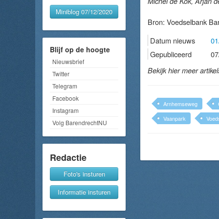
Michel de Kok, Arjan d
Miniblog 07/12/2020
Bron:
Voedselbank Ba
Datum nieuws
01
Blijf op de hoogte
Gepubliceerd
07
Nieuwsbrief
Bekijk hier meer artike
Twitter
Telegram
Facebook
Arnhemseweg
Instagram
Vaanpark
Voed
Volg BarendrechtNU
Redactie
Foto's insturen
Informatie insturen