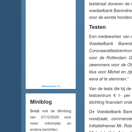
teststraat doneren de 
voedselbank Barendrec
voor de eerste honder
Testen
Een medewerker van de
Voedselbank Baren
Coronasneltestcentru
voor de Rotterdam Qua
zwemmers voor de Oly
klus voor Michel en z
”
eens af te stemmen.
-
Advertentie (?)
-
Van de tests die bij 
testcentrum € 1- per
Miniblog
stichting financiert on
Bekijk ook de Miniblog
De Voedselbank Baren
van 07/12/2020 voor
noodzaak, commercie 
meer informatie en
Initiatiefnemer Mr. Rob
andere berichten.