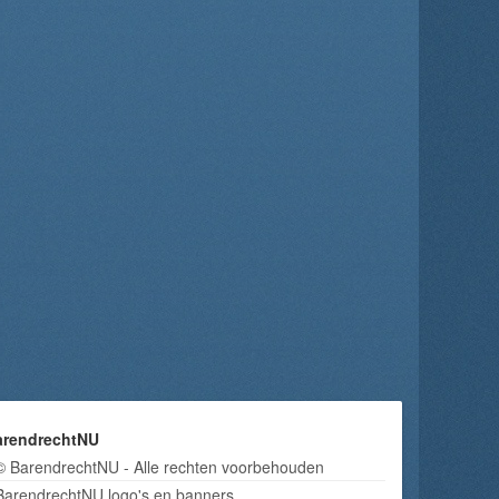
arendrechtNU
© BarendrechtNU - Alle rechten voorbehouden
BarendrechtNU logo's en banners