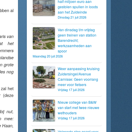
half miljoen euro aan
gestolen spullen in loods
bben al
aan het Zuideinde
Dinsdag 21 juli 2026
Van dinsdag t/m vrijdag
geen treinen van station
ris van
Barendrecht;
at het
werkzaamheden aan
wemmers
spoor
Maandag 20 juli 2026
nlandse
n grote
Weer aanpassing kruising
les nog
Zuidersingel/Avenue
Carnisse: Geen voorrang
meer voor fietsers
zal het
Vrijdag 17 juli 2026
r (deze
Nieuw college van B&W
van start met twee nieuwe
ij nut,
wethouders
en mee:
Vrijdag 17 juli 2026
de Haan,
Volgende stap gezet voor