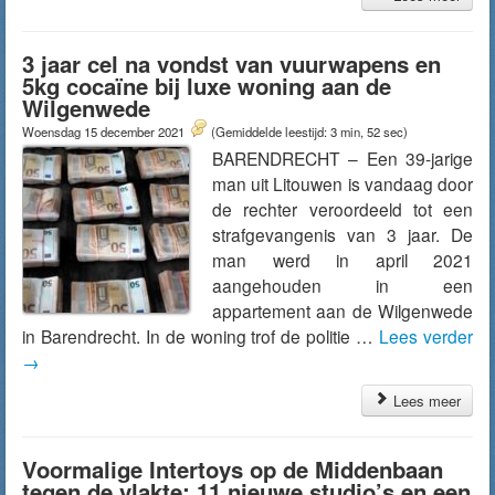
3 jaar cel na vondst van vuurwapens en
5kg cocaïne bij luxe woning aan de
Wilgenwede
Woensdag 15 december 2021
(Gemiddelde leestijd: 3 min, 52 sec)
BARENDRECHT – Een 39-jarige
man uit Litouwen is vandaag door
de rechter veroordeeld tot een
strafgevangenis van 3 jaar. De
man werd in april 2021
aangehouden in een
appartement aan de Wilgenwede
in Barendrecht. In de woning trof de politie …
Lees verder
→
Lees meer
Voormalige Intertoys op de Middenbaan
tegen de vlakte: 11 nieuwe studio’s en een