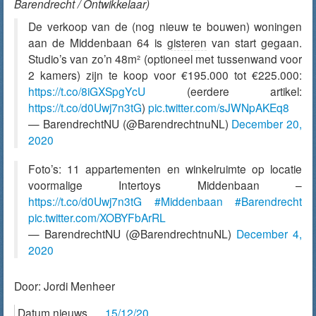
Barendrecht / Ontwikkelaar)
De verkoop van de (nog nieuw te bouwen) woningen
aan de Middenbaan 64 is
gisteren
van start gegaan.
Studio’s van zo’n 48m² (optioneel met tussenwand voor
2 kamers) zijn te koop voor €195.000 tot €225.000:
https://t.co/8iGXSpgYcU
(eerdere artikel:
https://t.co/d0Uwj7n3tG
)
pic.twitter.com/sJWNpAKEq8
— BarendrechtNU (@BarendrechtnuNL)
December 20,
2020
Foto’s: 11 appartementen en winkelruimte op locatie
voormalige Intertoys Middenbaan –
https://t.co/d0Uwj7n3tG
#Middenbaan
#Barendrecht
pic.twitter.com/XOBYFbArRL
— BarendrechtNU (@BarendrechtnuNL)
December 4,
2020
Door:
Jordi Menheer
Datum nieuws
15/12/20