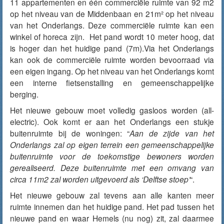
11 appartementen en één commerciële ruimte van 92 m2
op het niveau van de Middenbaan en 21m² op het niveau
van het Onderlangs. Deze commerciële ruimte kan een
winkel of horeca zijn. Het pand wordt 10 meter hoog, dat
is hoger dan het huidige pand (7m).Via het Onderlangs
kan ook de commerciële ruimte worden bevoorraad via
een eigen ingang. Op het niveau van het Onderlangs komt
een interne fietsenstalling en gemeenschappelijke
berging.
Het nieuwe gebouw moet volledig gasloos worden (all-
electric). Ook komt er aan het Onderlangs een stukje
buitenruimte bij de woningen: “
Aan de zijde van het
Onderlangs zal op eigen terrein een gemeenschappelijke
buitenruimte voor de
to
ekom
st
ige bewoners worden
gerealiseerd. Deze buitenruimte met een omvang van
circa 11m2 zal worden uitgevoerd als ‘Delftse stoep’
“.
Het nieuwe gebouw zal tevens aan alle kanten meer
ruimte innemen dan het huidige pand. Het pad tussen het
nieuwe pand en waar Hemels (nu nog) zit, zal daarmee