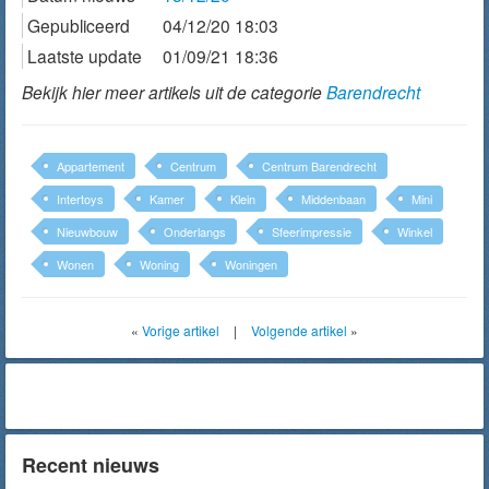
Gepubliceerd
04/12/20 18:03
Laatste update
01/09/21 18:36
Bekijk hier meer artikels uit de categorie
Barendrecht
Appartement
Centrum
Centrum Barendrecht
Intertoys
Kamer
Klein
Middenbaan
Mini
Nieuwbouw
Onderlangs
Sfeerimpressie
Winkel
Wonen
Woning
Woningen
«
Vorige artikel
|
Volgende artikel
»
Recent nieuws