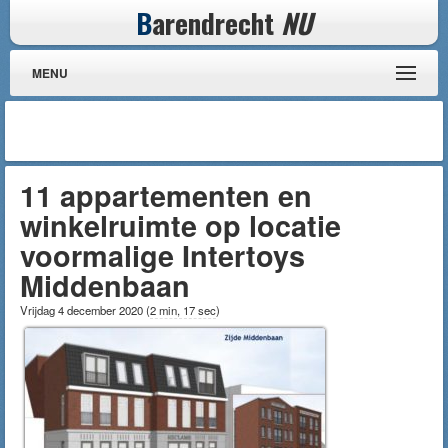
B
arendrecht
NU
MENU
11 appartementen en
winkelruimte op locatie
voormalige Intertoys
Middenbaan
Vrijdag 4 december 2020
(
2 min, 17 sec
)