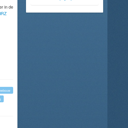
r in de
cdRZ
uwbouw
g