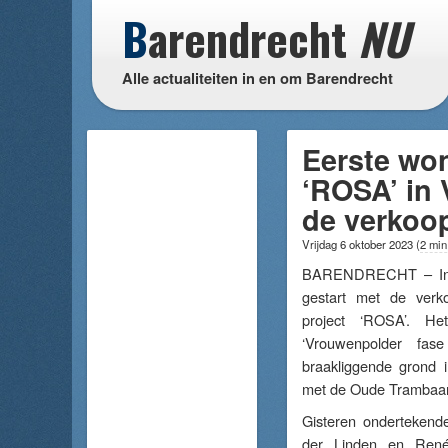
B
arendrecht
NU
Alle actualiteiten in en om Barendrecht
Eerste wo
‘ROSA’ in
de verkoo
Vrijdag 6 oktober 2023
(
2 min
BARENDRECHT – In 
gestart met de ver
project ‘ROSA’. H
‘Vrouwenpolder fa
braakliggende grond 
met de Oude Trambaa
Gisteren ondertekend
der Linden en Ren