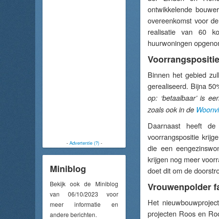
ontwikkelende bouwer
overeenkomst voor de 
realisatie van 60 k
huurwoningen opgeno
Voorrangspositi
Binnen het gebied zul
gerealiseerd. Bijna 5
op: ‘betaalbaar’ is e
zoals ook in de
Woonvi
Daarnaast heeft de
voorrangspositie krij
-
Advertentie (?)
-
die een eengezinswo
krijgen nog meer voor
Miniblog
doet dit om de doorst
Bekijk ook de Miniblog
Vrouwenpolder f
van 06/10/2023 voor
Het nieuwbouwproject
meer informatie en
projecten Roos en Roo
andere berichten.