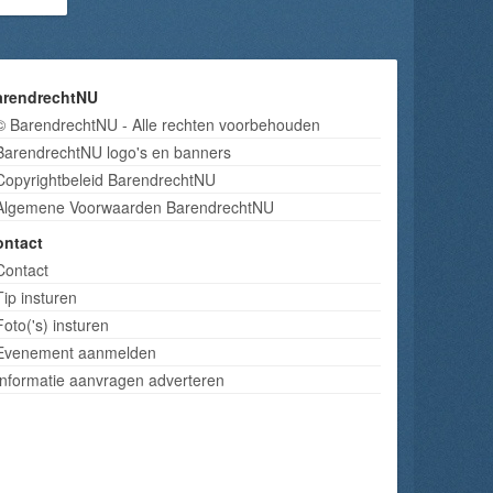
arendrechtNU
© BarendrechtNU - Alle rechten voorbehouden
BarendrechtNU logo's en banners
Copyrightbeleid BarendrechtNU
Algemene Voorwaarden BarendrechtNU
ontact
Contact
Tip insturen
Foto('s) insturen
Evenement aanmelden
Informatie aanvragen adverteren