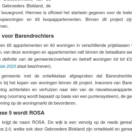
 Gebroeders Blokland, de
bouwgrond. Hiermee is officieel het startsein gegeven voor de toek
oopwoningen en 65 koopappartementen. Binnen dit project zi
men.
e voor Barendrechters
len 65 appartementen en 60 woningen in verschillende prijsklassen
0% van deze woningen en appartementen valt binnen de betaalbare sec
en definitie van de gemeente/overheid en betreft woningen tot tot €3
).
sie 2023
staat beschreven
 gemeente met de ontwikkelaar afgesproken dat Barendrechte
gen bij het kopen van woningen binnen dit project. Inwoners van Bare
ning achterlaten en verhuizen naar één van de nieuwbouwappart
rang (voorrang wordt bepaald op basis van een puntensysteem), de g
roming op de woningmarkt de bevorderen.
ase 5 wordt ROSA
 krijgt de naam ROSA. De wijk is een vervolg op de reeds gereal
s 2.0, welke ook door Gebroeders Blokland zijn ontwikkeld en gereal