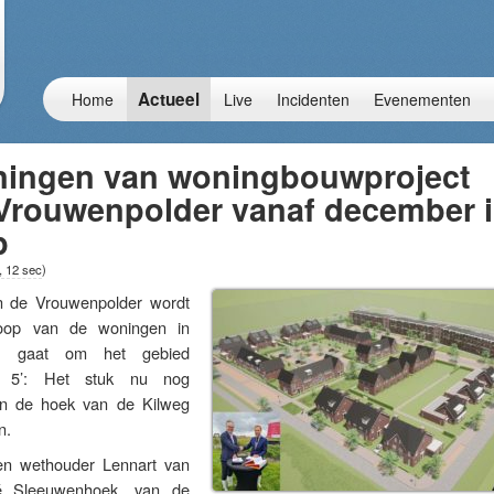
Actueel
Home
Live
Incidenten
Evenementen
ningen van woningbouwproject
 Vrouwenpolder vanaf december 
p
, 12 sec
)
de Vrouwenpolder wordt
koop van de woningen in
et gaat om het gebied
se 5’: Het stuk nu nog
in de hoek van de Kilweg
n.
en wethouder Lennart van
é Sleeuwenhoek, van de