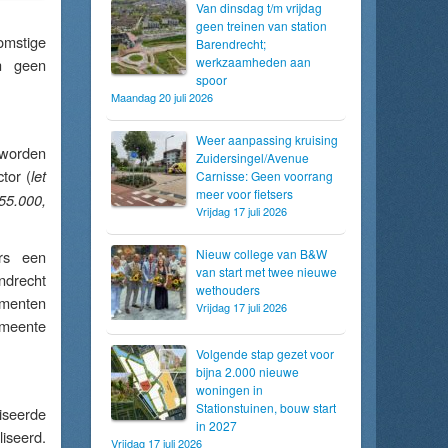
Van dinsdag t/m vrijdag
geen treinen van station
omstige
Barendrecht;
werkzaamheden aan
jn geen
spoor
Maandag 20 juli 2026
Weer aanpassing kruising
 worden
Zuidersingel/Avenue
tor (
let
Carnisse: Geen voorrang
meer voor fietsers
55.000,
Vrijdag 17 juli 2026
Nieuw college van B&W
rs een
van start met twee nieuwe
ndrecht
wethouders
ementen
Vrijdag 17 juli 2026
emeente
Volgende stap gezet voor
bijna 2.000 nieuwe
woningen in
Stationstuinen, bouw start
iseerde
in 2027
iseerd.
Vrijdag 17 juli 2026