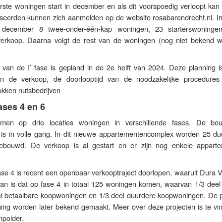
ste woningen start in december en als dit voorspoedig verloopt kan 
sseerden kunnen zich aanmelden op de website rosabarendrecht.nl. In
n december 8 twee-onder-één-kap woningen, 23 starterswoning
erkoop. Daarna volgt de rest van de woningen (nog niet bekend 
van de I’ fase is gepland in de 2e helft van 2024. Deze planning i
an de verkoop, de doorlooptijd van de noodzakelijke procedure
rokken nutsbedrijven
ses 4 en 6
men op drie locaties woningen in verschillende fases. De b
 is in volle gang. In dit nieuwe appartementencomplex worden 25 d
ebouwd. De verkoop is al gestart en er zijn nog enkele appart
se 4 is recent een openbaar verkooptraject doorlopen, waaruit Dura 
lan is dat op fase 4 in totaal 125 woningen komen, waarvan 1/3 deel 
el betaalbare koopwoningen en 1/3 deel duurdere koopwoningen. De 
ning worden later bekend gemaakt. Meer over deze projecten is te vi
npolder.