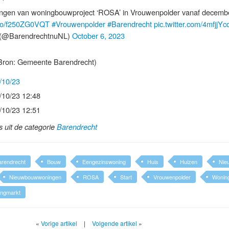
ningen van woningbouwproject ‘ROSA’ in Vrouwenpolder vanaf decembe
t.co/f250ZG0VQT
#Vrouwenpolder
#Barendrecht
pic.twitter.com/4mfjjY
(@BarendrechtnuNL)
October 6, 2023
Bron: Gemeente Barendrecht)
/10/23
/10/23 12:48
/10/23 12:51
ls uit de categorie
Barendrecht
arendrecht
Bouw
Eengezinswoning
Huis
Huizen
Nie
Nieuwbouwwoningen
ROSA
Start
Vrouwenpolder
Wonin
ngmarkt
«
Vorige artikel
|
Volgende artikel
»