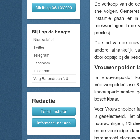
De verkoop van de eer
Miniblog 06/10/2023
snel volgen. Geïntere
instantie gaan er i
hoekwoningen in de v
Blijf op de hoogte
precies)
Nieuwsbrief
De start van de bouw 
Twitter
andere afhankelijk v
Telegram
doorlooptijd bij de bet
Facebook
Vrouwenpolder fa
Instagram
In Vrouwenpolder ko
Volg BarendrechtNU
Vrouwenpolder fase 6
koopappartementen g
beschikbaar.
Redactie
Voor Vrouwenpolder fa
Foto's insturen
is geselecteerd. Het p
Informatie insturen
huurwoningen, 1/3 de
en de voorlopige plan
barendrecht.nl/vrouwe