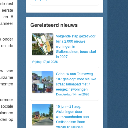
de rest
 eerste
en en 8
wanneer
Gerelateerd nieuws
Volgende stap gezet voor
s onder
bijna 2.000 nieuwe
s en de
woningen in
Stationstuinen, bouw start
in 2027
Vrijdag 17 juli 2026
ouw van
Gebouw aan Talmaweg
uurzame
107 gesloopt voor nieuwe
ementen
straat Talmapad met 7
eengezinswoningen
Donderdag 14 mei 2026
Vermeer
sociale
15 jun – 21 aug:
Afsluitingen door
plannen
werkzaamheden aan
nden op
Smitshoekse Baan
Vrijdag 12 juni 2026