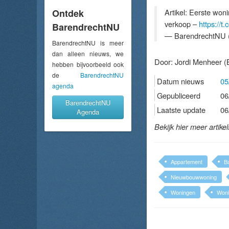
Ontdek
Artikel: Eerste wo
verkoop –
https://
BarendrechtNU
— BarendrechtNU 
BarendrechtNU is meer
dan alleen nieuws, we
Door:
Jordi Menheer
(
hebben bijvoorbeeld ook
de
BarendrechtNU
Datum nieuws
05
agenda
Gepubliceerd
06
BarendrechtNU
Laatste update
06
Agenda
Bekijk hier meer artike
Appartement
B
Nieuwbouwwoning
Woningen
Woni