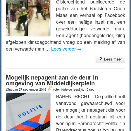
Gisterochtend publiceerde de
politie van het Basisteam Oude
Maas een verhaal op Facebook
over een heftige inzet met een
gewelddadige verwarde man.
Een agent (hondengeleider) ging
afgelopen dinsdagochtend vroeg op een melding af van
een verwarde man …
Lees verder
→
Lees meer
Mogelijk nepagent aan de deur in
omgeving van Middeldijkerplein
Dinsdag 27 september 2016
(Gemiddelde leestijd: 40 sec)
BARENDRECHT – De politie heeft
vanavond gewaarschuwd voor
een mogelijke nepagent die voor
de deur heeft gestaan bij een
woning in Barendrecht: Politie: “In
Barendrecht is zojuist (21:00 uur,