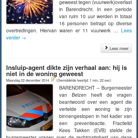
geweest tegen (vuurwerk)overlast
in Barendrecht. In een periode
van ruim 10 uur werden in totaal
16 personen betrapt op diverse
overtredingen. Hiervan waren er 11 vuurwerk …
Lees
verder
→
Lees meer
Insluip-agent dikte zijn verhaal aan: hij is
niet in de woning geweest
Maandag 22 december 2014
(Gemiddelde leestijd: 1 min, 22 sec)
BARENDRECHT – Burgemeester
van Belzen heeft de vragen
beantwoord over een agent die
vertelde een woning te zijn
binnengeslopen in het kader van
een preventieactie. Fractielid
Kees Takken (EVB) stelde de
burgemeester vragen over de rechtmatigheid van deze