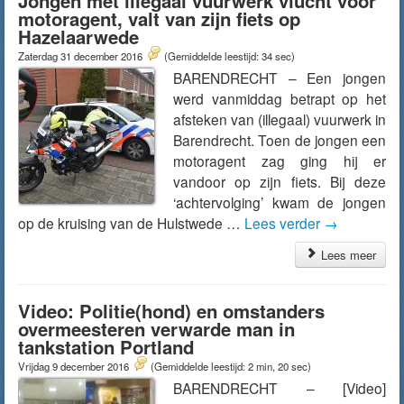
Jongen met illegaal vuurwerk vlucht voor
motoragent, valt van zijn fiets op
Hazelaarwede
Zaterdag 31 december 2016
(Gemiddelde leestijd: 34 sec)
BARENDRECHT – Een jongen
werd vanmiddag betrapt op het
afsteken van (illegaal) vuurwerk in
Barendrecht. Toen de jongen een
motoragent zag ging hij er
vandoor op zijn fiets. Bij deze
‘achtervolging’ kwam de jongen
op de kruising van de Hulstwede …
Lees verder
→
Lees meer
Video: Politie(hond) en omstanders
overmeesteren verwarde man in
tankstation Portland
Vrijdag 9 december 2016
(Gemiddelde leestijd: 2 min, 20 sec)
BARENDRECHT – [Video]