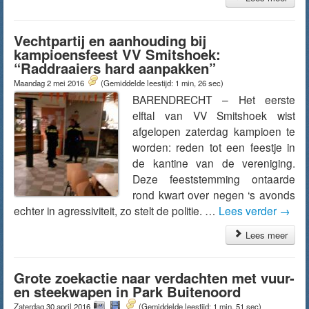
Vechtpartij en aanhouding bij
kampioensfeest VV Smitshoek:
“Raddraaiers hard aanpakken”
Maandag 2 mei 2016
(Gemiddelde leestijd: 1 min, 26 sec)
BARENDRECHT – Het eerste
elftal van VV Smitshoek wist
afgelopen zaterdag kampioen te
worden: reden tot een feestje in
de kantine van de vereniging.
Deze feeststemming ontaarde
rond kwart over negen ‘s avonds
echter in agressiviteit, zo stelt de politie. …
Lees verder
→
Lees meer
Grote zoekactie naar verdachten met vuur-
en steekwapen in Park Buitenoord
Zaterdag 30 april 2016
(Gemiddelde leestijd: 1 min, 51 sec)