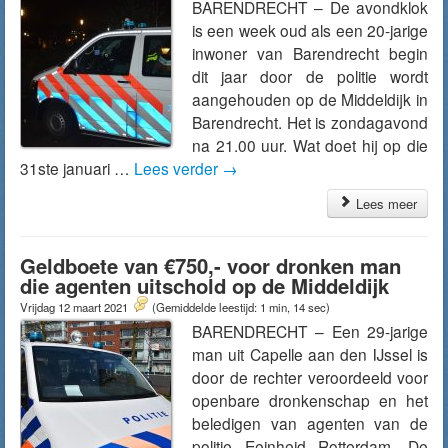
BARENDRECHT – De avondklok
is een week oud als een 20-jarige
inwoner van Barendrecht begin
dit jaar door de politie wordt
aangehouden op de Middeldijk in
Barendrecht. Het is zondagavond
na 21.00 uur. Wat doet hij op die
31ste januari …
Lees verder
→
Lees meer
Geldboete van €750,- voor dronken man
die agenten uitschold op de Middeldijk
Vrijdag 12 maart 2021
(Gemiddelde leestijd: 1 min, 14 sec)
BARENDRECHT – Een 29-jarige
man uit Capelle aan den IJssel is
door de rechter veroordeeld voor
openbare dronkenschap en het
beledigen van agenten van de
politie Eeinheid Rotterdam. De