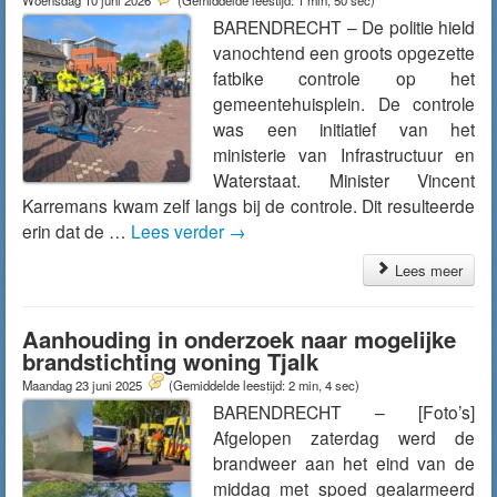
Woensdag 10 juni 2026
(Gemiddelde leestijd: 1 min, 50 sec)
BARENDRECHT – De politie hield
vanochtend een groots opgezette
fatbike controle op het
gemeentehuisplein. De controle
was een initiatief van het
ministerie van Infrastructuur en
Waterstaat. Minister Vincent
Karremans kwam zelf langs bij de controle. Dit resulteerde
erin dat de …
Lees verder
→
Lees meer
Aanhouding in onderzoek naar mogelijke
brandstichting woning Tjalk
Maandag 23 juni 2025
(Gemiddelde leestijd: 2 min, 4 sec)
BARENDRECHT – [Foto’s]
Afgelopen zaterdag werd de
brandweer aan het eind van de
middag met spoed gealarmeerd