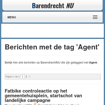
B
arendrecht
NU
MENU
Berichten met de tag 'Agent'
Bekijk hier alle berichten op BarendrechtNU die zijn getagged met
Agent
.
1
2
>
Pagina 1 van 2
Fatbike controleactie op het
gemeentehuisplein, startschot van
landelijke campagne