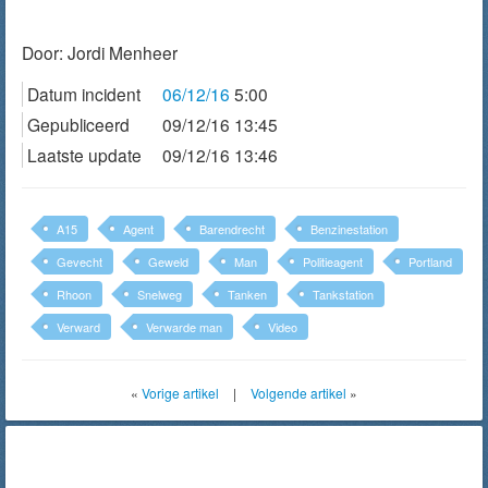
Door:
Jordi Menheer
Datum incident
06/12/16
5:00
Gepubliceerd
09/12/16 13:45
Laatste update
09/12/16 13:46
A15
Agent
Barendrecht
Benzinestation
Gevecht
Geweld
Man
Politieagent
Portland
Rhoon
Snelweg
Tanken
Tankstation
Verward
Verwarde man
Video
«
Vorige artikel
|
Volgende artikel
»