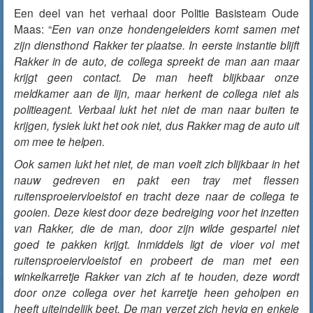
Een deel van het verhaal door Politie Basisteam Oude
Maas: “
Een van onze hondengeleiders komt samen met
zijn diensthond Rakker ter plaatse. In eerste instantie blijft
Rakker in de auto, de collega spreekt de man aan maar
krijgt geen contact. De man heeft blijkbaar onze
meldkamer aan de lijn, maar herkent de collega niet als
politieagent. Verbaal lukt het niet de man naar buiten te
krijgen, fysiek lukt het ook niet, dus Rakker mag de auto uit
om mee te helpen.
Ook samen lukt het niet, de man voelt zich blijkbaar in het
nauw gedreven en pakt een tray met flessen
ruitensproeiervloeistof en tracht deze naar de collega te
gooien. Deze kiest door deze bedreiging voor het inzetten
van Rakker, die de man, door zijn wilde gespartel niet
goed te pakken krijgt. Inmiddels ligt de vloer vol met
ruitensproeiervloeistof en probeert de man met een
winkelkarretje Rakker van zich af te houden, deze wordt
door onze collega over het karretje heen geholpen en
heeft uiteindelijk beet. De man verzet zich hevig en enkele