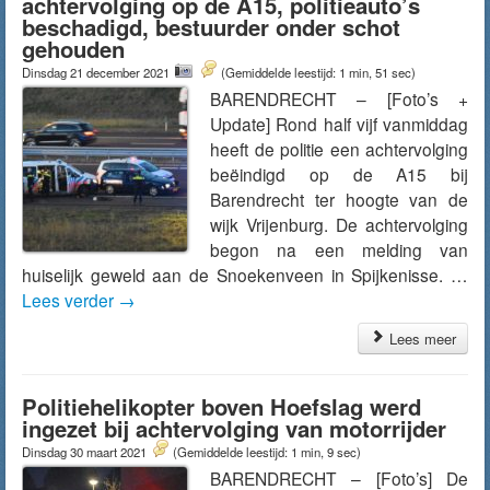
achtervolging op de A15, politieauto’s
beschadigd, bestuurder onder schot
gehouden
Dinsdag 21 december 2021
(Gemiddelde leestijd: 1 min, 51 sec)
BARENDRECHT – [Foto’s +
Update] Rond half vijf vanmiddag
heeft de politie een achtervolging
beëindigd op de A15 bij
Barendrecht ter hoogte van de
wijk Vrijenburg. De achtervolging
begon na een melding van
huiselijk geweld aan de Snoekenveen in Spijkenisse. …
Lees verder
→
Lees meer
Politiehelikopter boven Hoefslag werd
ingezet bij achtervolging van motorrijder
Dinsdag 30 maart 2021
(Gemiddelde leestijd: 1 min, 9 sec)
BARENDRECHT – [Foto’s] De