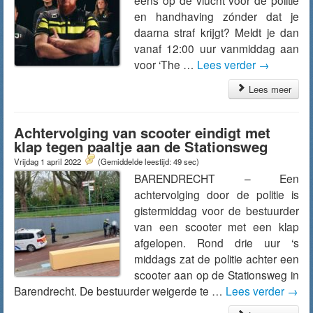
eens op de vlucht voor de politie
en handhaving zónder dat je
daarna straf krijgt? Meldt je dan
vanaf 12:00 uur vanmiddag aan
voor ‘The …
Lees verder
→
Lees meer
Achtervolging van scooter eindigt met
klap tegen paaltje aan de Stationsweg
Vrijdag 1 april 2022
(Gemiddelde leestijd: 49 sec)
BARENDRECHT – Een
achtervolging door de politie is
gistermiddag voor de bestuurder
van een scooter met een klap
afgelopen. Rond drie uur ‘s
middags zat de politie achter een
scooter aan op de Stationsweg in
Barendrecht. De bestuurder weigerde te …
Lees verder
→