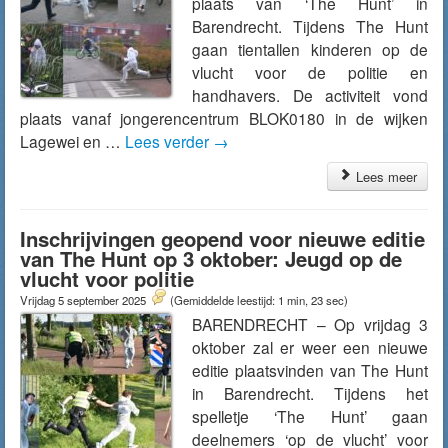
plaats van ‘The Hunt’ in
Barendrecht. Tijdens The Hunt
gaan tientallen kinderen op de
vlucht voor de politie en
handhavers. De activiteit vond
plaats vanaf jongerencentrum BLOK0180 in de wijken
Lagewei en …
Lees verder
→
Lees meer
Inschrijvingen geopend voor nieuwe editie
van The Hunt op 3 oktober: Jeugd op de
vlucht voor politie
Vrijdag 5 september 2025
(Gemiddelde leestijd: 1 min, 23 sec)
BARENDRECHT – Op vrijdag 3
oktober zal er weer een nieuwe
editie plaatsvinden van The Hunt
in Barendrecht. Tijdens het
spelletje ‘The Hunt’ gaan
deelnemers ‘op de vlucht’ voor