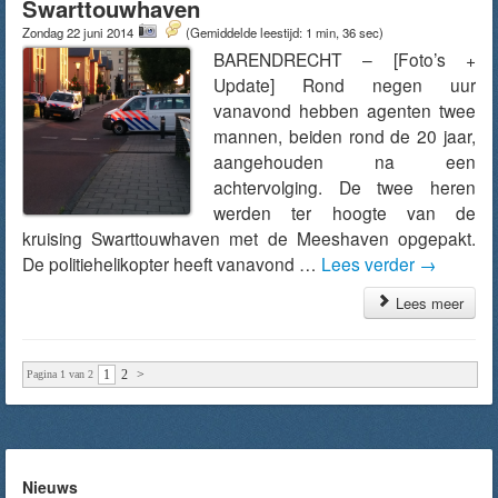
Swarttouwhaven
Zondag 22 juni 2014
(Gemiddelde leestijd: 1 min, 36 sec)
BARENDRECHT – [Foto’s +
Update] Rond negen uur
vanavond hebben agenten twee
mannen, beiden rond de 20 jaar,
aangehouden na een
achtervolging. De twee heren
werden ter hoogte van de
kruising Swarttouwhaven met de Meeshaven opgepakt.
De politiehelikopter heeft vanavond …
Lees verder
→
Lees meer
1
2
>
Pagina 1 van 2
Nieuws