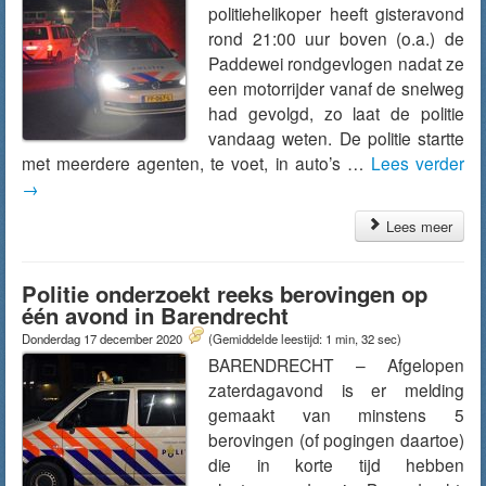
politiehelikoper heeft gisteravond
rond 21:00 uur boven (o.a.) de
Paddewei rondgevlogen nadat ze
een motorrijder vanaf de snelweg
had gevolgd, zo laat de politie
vandaag weten. De politie startte
met meerdere agenten, te voet, in auto’s …
Lees verder
→
Lees meer
Politie onderzoekt reeks berovingen op
één avond in Barendrecht
Donderdag 17 december 2020
(Gemiddelde leestijd: 1 min, 32 sec)
BARENDRECHT – Afgelopen
zaterdagavond is er melding
gemaakt van minstens 5
berovingen (of pogingen daartoe)
die in korte tijd hebben