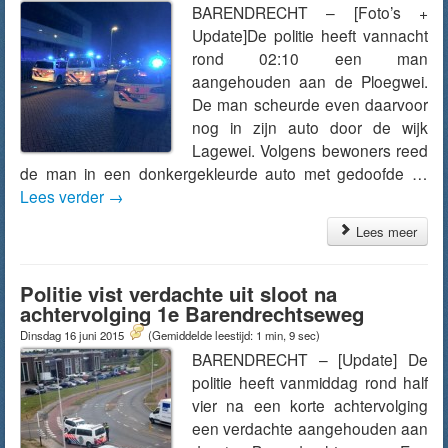
BARENDRECHT – [Foto’s +
Update]De politie heeft vannacht
rond 02:10 een man
aangehouden aan de Ploegwei.
De man scheurde even daarvoor
nog in zijn auto door de wijk
Lagewei. Volgens bewoners reed
de man in een donkergekleurde auto met gedoofde …
Lees verder
→
Lees meer
Politie vist verdachte uit sloot na
achtervolging 1e Barendrechtseweg
Dinsdag 16 juni 2015
(Gemiddelde leestijd: 1 min, 9 sec)
BARENDRECHT – [Update] De
politie heeft vanmiddag rond half
vier na een korte achtervolging
een verdachte aangehouden aan