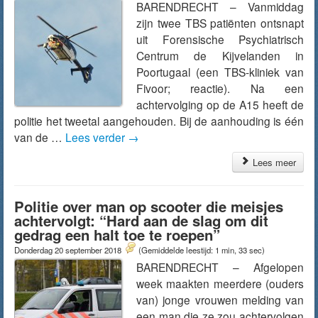
BARENDRECHT – Vanmiddag
zijn twee TBS patiënten ontsnapt
uit Forensische Psychiatrisch
Centrum de Kijvelanden in
Poortugaal (een TBS-kliniek van
Fivoor; reactie). Na een
achtervolging op de A15 heeft de
politie het tweetal aangehouden. Bij de aanhouding is één
van de …
Lees verder
→
Lees meer
Politie over man op scooter die meisjes
achtervolgt: “Hard aan de slag om dit
gedrag een halt toe te roepen”
Donderdag 20 september 2018
(Gemiddelde leestijd: 1 min, 33 sec)
BARENDRECHT – Afgelopen
week maakten meerdere (ouders
van) jonge vrouwen melding van
een man die ze zou achtervolgen