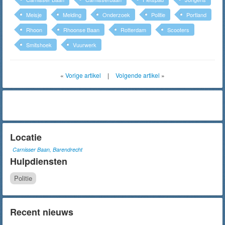
Meisje
Melding
Onderzoek
Politie
Portland
Rhoon
Rhoonse Baan
Rotterdam
Scooters
Smitshoek
Vuurwerk
«
Vorige artikel
|
Volgende artikel
»
Locatie
Carnisser Baan, Barendrecht
Hulpdiensten
Politie
Recent nieuws