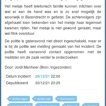
Het meisje heeft telefonisch familie kunnen inlichten over
wat er aan de hand was en is zo snel mogelijk de
woonwijk in Barendrecht in gefietst. De achtervolgers zijn
afgehaakt toen bekenden van het meisje haar tegemoet
kwamen rijden. Het meisje is niet gewond geraakt, maar
wel flink overstuur.
De politie is
gisteravond
niet direct ingeschakeld, maar er
is bij de politie wel melding gemaakt van het incident. De
politie heeft
vanavond
contact opgenomen met de
meldster om de zaak verder te onderzoeken.
Door:
Jordi Menheer
(Bron: Ingezonden)
Datum incident
29/12/21
22:00
Gepubliceerd
30/12/21 20:25
Achtervolgen
Achtervolgt
Barendrecht
Carnisser Baan
Carnisserbaan
Fietspad
Jongens