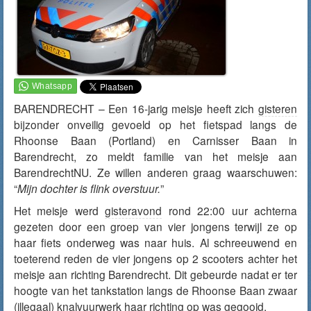
BARENDRECHT – Een 16-jarig meisje heeft zich
gisteren
bijzonder onveilig gevoeld op het fietspad langs de
Rhoonse Baan (Portland) en Carnisser Baan in
Barendrecht, zo meldt familie van het meisje aan
BarendrechtNU. Ze willen anderen graag waarschuwen:
“
Mijn dochter is flink overstuur.
”
Het meisje werd
gisteravond
rond 22:00 uur achterna
gezeten door een groep van vier jongens terwijl ze op
haar fiets onderweg was naar huis. Al schreeuwend en
toeterend reden de vier jongens op 2 scooters achter het
meisje aan richting Barendrecht. Dit gebeurde nadat er ter
hoogte van het tankstation langs de Rhoonse Baan zwaar
(illegaal) knalvuurwerk haar richting op was gegooid.