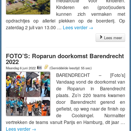
mediaroute voor kinderen.
Kinderen en (groot)ouders
kunnen zich vermaken met
opdrachtjes op allerlei plekken op de boerderij. Op
zaterdag 2 juli van 13.00 …
Lees verder
→
Lees meer
FOTO’S: Roparun doorkomst Barendrecht
2022
Maandag 6 juni 2022
(Gemiddelde leestijd: 55 sec)
BARENDRECHT – [Foto’s]
Vandaag vond de doorkomst van
de Roparun in Barendrecht
plaats. Zo’n 220 teams kwamen
door Barendrecht gerend en
gefietst, op weg naar de finish op
de Coolsingel. Normaliter
vertrekken de teams vanuit Parijs en Hamburg, dit jaar …
Lees verder
→