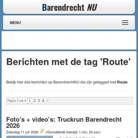
B
arendrecht
NU
MENU
Berichten met de tag 'Route'
Bekijk hier alle berichten op BarendrechtNU die zijn getagged met
Route
.
1
2
3
4
>
Pagina 1 van 4
Foto’s + video’s: Truckrun Barendrecht
2026
Zaterdag 11 juli 2026
(Gemiddelde leestijd: 1 min, 20 sec)