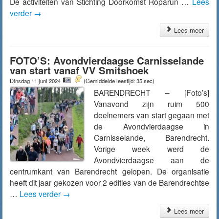
De activiteiten van Stichting Doorkomst Roparun …
Lees
verder
→
Lees meer
FOTO’S: Avondvierdaagse Carnisselande
van start vanaf VV Smitshoek
Dinsdag 11 juni 2024
(Gemiddelde leestijd: 35 sec)
BARENDRECHT – [Foto’s]
Vanavond zijn ruim 500
deelnemers van start gegaan met
de Avondvierdaagse in
Carnisselande, Barendrecht.
Vorige week werd de
Avondvierdaagse aan de
centrumkant van Barendrecht gelopen. De organisatie
heeft dit jaar gekozen voor 2 edities van de Barendrechtse
…
Lees verder
→
Lees meer