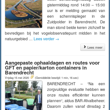
gistermiddag rond 14:00 – 15:00
uur is er melding gemaakt van
een schennispleger in de
Zuidpolder in Barendrecht. De
man stond beide keren zichzelf te
bevredigen bij het vogelobservatiepunt midden in het
natuurgebied …
Lees verder
→
Lees meer
Aangepaste ophaaldagen en routes voor
GFT en papier/karton containers in
Barendrecht
Vrijdag 15 mei 2020
(Gemiddelde leestijd: 1 min, 16 sec)
BARENDRECHT – “Na een
zorgvuldige evaluatie hebben we
onze routes efficiënter kunnen
plannen“, aldus BAR-Afvalbeheer.
Daarom zullen vanaf dinsdag 2