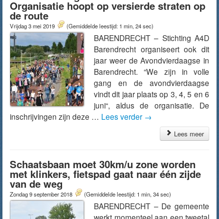
Organisatie hoopt op versierde straten op
de route
Vrijdag 3 mei 2019
(Gemiddelde leestijd: 1 min, 24 sec)
BARENDRECHT – Stichting A4D
Barendrecht organiseert ook dit
jaar weer de Avondvierdaagse in
Barendrecht. “We zijn in volle
gang en de avondvierdaagse
vindt dit jaar plaats op 3, 4, 5 en 6
juni“, aldus de organisatie. De
inschrijvingen zijn deze …
Lees verder
→
Lees meer
Schaatsbaan moet 30km/u zone worden
met klinkers, fietspad gaat naar één zijde
van de weg
Zondag 9 september 2018
(Gemiddelde leestijd: 1 min, 34 sec)
BARENDRECHT – De gemeente
werkt momenteel aan een tweetal