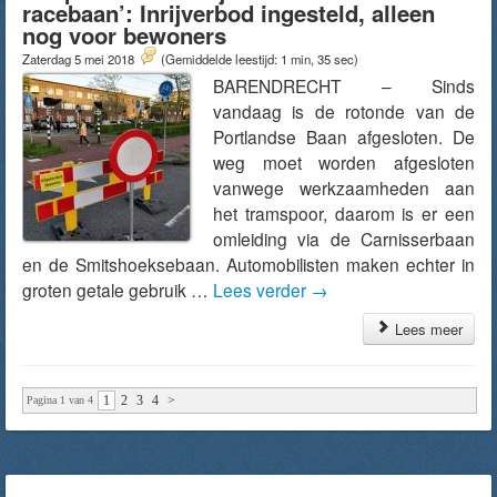
racebaan’: Inrijverbod ingesteld, alleen
nog voor bewoners
Zaterdag 5 mei 2018
(Gemiddelde leestijd: 1 min, 35 sec)
BARENDRECHT – Sinds
vandaag is de rotonde van de
Portlandse Baan afgesloten. De
weg moet worden afgesloten
vanwege werkzaamheden aan
het tramspoor, daarom is er een
omleiding via de Carnisserbaan
en de Smitshoeksebaan. Automobilisten maken echter in
groten getale gebruik …
Lees verder
→
Lees meer
1
2
3
4
>
Pagina 1 van 4