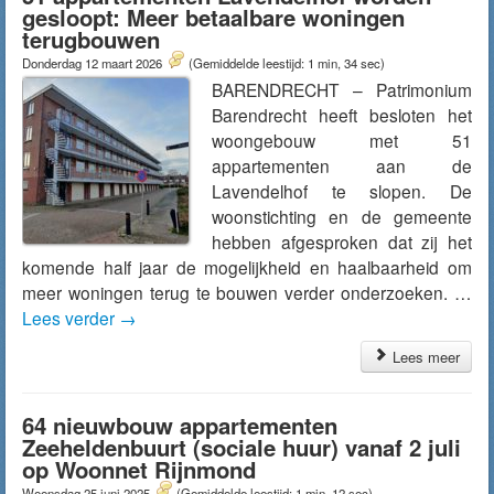
gesloopt: Meer betaalbare woningen
terugbouwen
Donderdag 12 maart 2026
(Gemiddelde leestijd: 1 min, 34 sec)
BARENDRECHT – Patrimonium
Barendrecht heeft besloten het
woongebouw met 51
appartementen aan de
Lavendelhof te slopen. De
woonstichting en de gemeente
hebben afgesproken dat zij het
komende half jaar de mogelijkheid en haalbaarheid om
meer woningen terug te bouwen verder onderzoeken. …
Lees verder
→
Lees meer
64 nieuwbouw appartementen
Zeeheldenbuurt (sociale huur) vanaf 2 juli
op Woonnet Rijnmond
Woensdag 25 juni 2025
(Gemiddelde leestijd: 1 min, 12 sec)