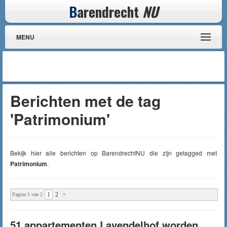
B
arendrecht
NU
MENU
Berichten met de tag
'Patrimonium'
Bekijk hier alle berichten op BarendrechtNU die zijn getagged met
Patrimonium
.
1
2
>
Pagina 1 van 2
51 appartementen Lavendelhof worden