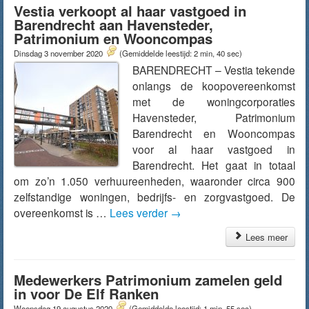
Vestia verkoopt al haar vastgoed in
Barendrecht aan Havensteder,
Patrimonium en Wooncompas
Dinsdag 3 november 2020
(Gemiddelde leestijd: 2 min, 40 sec)
BARENDRECHT – Vestia tekende
onlangs de koopovereenkomst
met de woningcorporaties
Havensteder, Patrimonium
Barendrecht en Wooncompas
voor al haar vastgoed in
Barendrecht. Het gaat in totaal
om zo’n 1.050 verhuureenheden, waaronder circa 900
zelfstandige woningen, bedrijfs- en zorgvastgoed. De
overeenkomst is …
Lees verder
→
Lees meer
Medewerkers Patrimonium zamelen geld
in voor De Elf Ranken
Woensdag 19 augustus 2020
(Gemiddelde leestijd: 1 min, 55 sec)