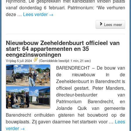
Rijnmond. De gesprekken met kandidaten vinden plaats
vanaf donderdag 6 februari. Patrimonium: “We verhuren
deze …
Lees verder
→
Lees meer
Nieuwbouw Zeeheldenbuurt officieel van
start: 64 appartementen en 35
eengezinswoningen
Vrijdag 5 juli 2024
(Gemiddelde leestijd: 1 min, 21 sec)
BARENDRECHT – De bouw van
de nieuwbouw in de
Zeeheldenbuurt in Barendrecht is
officieel gestart. Peter Manders,
directeur-bestuurder van
Patrimonium Barendrecht, en
Jolande Quik van gemeente
Barendrecht onthulden gisteren het bouwbord op de
bouwplaats. Zij gaven daarmee het startsein voor …
Lees
verder
→