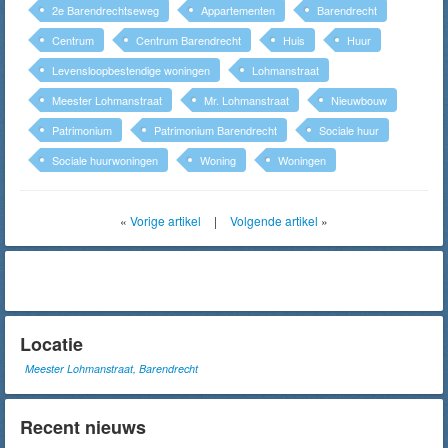
2e Barendrechtseweg
Appartementen
Barendrecht
Centrum
Centrum Barendrecht
Huis
Huur
Levensloopbestendige woningen
Lohmanstraat
Meester Lohmanstraat
Mr. Lohmanstraat
Nieuwbouw
Patrimonium
Patrimonium Barendrecht
Sociale huur
Sociale huurwoningen
Woning
Woningen
«
Vorige artikel
|
Volgende artikel
»
Locatie
Meester Lohmanstraat, Barendrecht
Recent nieuws