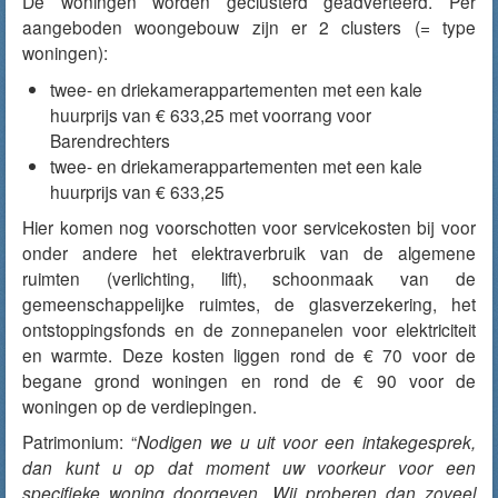
De woningen worden geclusterd geadverteerd. Per
aangeboden woongebouw zijn er 2 clusters (= type
woningen):
twee- en driekamerappartementen met een kale
huurprijs van € 633,25 met voorrang voor
Barendrechters
twee- en driekamerappartementen met een kale
huurprijs van € 633,25
Hier komen nog voorschotten voor servicekosten bij voor
onder andere het elektraverbruik van de algemene
ruimten (verlichting, lift), schoonmaak van de
gemeenschappelijke ruimtes, de glasverzekering, het
ontstoppingsfonds en de zonnepanelen voor elektriciteit
en warmte. Deze kosten liggen rond de € 70 voor de
begane grond woningen en rond de € 90 voor de
woningen op de verdiepingen.
Patrimonium: “
Nodigen we u uit voor een intakegesprek,
dan kunt u op dat moment uw voorkeur voor een
specifieke woning doorgeven. Wij proberen dan zoveel